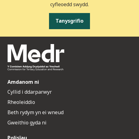
cyfleoedd swydd.
Tanysgrifio
Amdanom ni
Cyllid i ddarparwyr
Rheoleiddio
Beth rydym yn ei wneud
Gweithio gyda ni
Polisïau