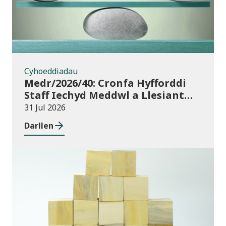
Cyhoeddiadau
Medr/2026/40: Cronfa Hyfforddi
Staff Iechyd Meddwl a Llesiant
Dysgu Oedolion yn y Gymuned
31 Jul 2026
Darllen
Cyhoeddiadau