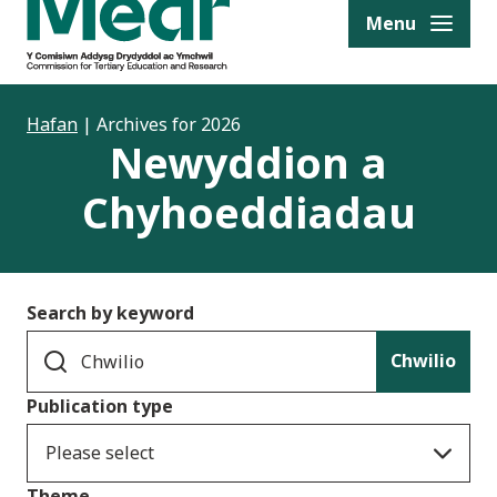
to content
Menu
Hafan
|
Archives for 2026
Newyddion a
Chyhoeddiadau
Search by keyword
Chwilio
Publication type
Please select
Theme