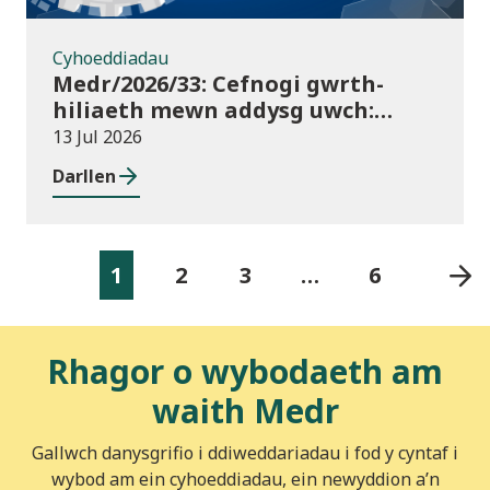
Cyhoeddiadau
Medr/2026/33: Cefnogi gwrth-
hiliaeth mewn addysg uwch:
canllawiau a dyraniadau 2026/27
13 Jul 2026
Darllen
1
2
3
…
6
Rhagor o wybodaeth am
waith Medr
Gallwch danysgrifio i ddiweddariadau i fod y cyntaf i
wybod am ein cyhoeddiadau, ein newyddion a’n