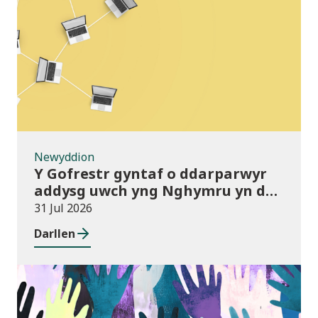
Newyddion
Newyddion
Y Gofrestr gyntaf o ddarparwyr
addysg uwch yng Nghymru yn dod
i rym
31 Jul 2026
Darllen