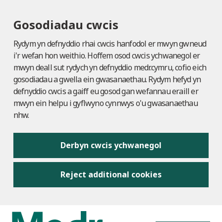
Gosodiadau cwcis
Rydym yn defnyddio rhai cwcis hanfodol er mwyn gwneud
i'r wefan hon weithio. Hoffem osod cwcis ychwanegol er
mwyn deall sut rydych yn defnyddio medr.cymru, cofio eich
gosodiadau a gwella ein gwasanaethau. Rydym hefyd yn
defnyddio cwcis a gaiff eu gosod gan wefannau eraill er
mwyn ein helpu i gyflwyno cynnwys o'u gwasanaethau
nhw.
Derbyn cwcis ychwanegol
Reject additional cookies