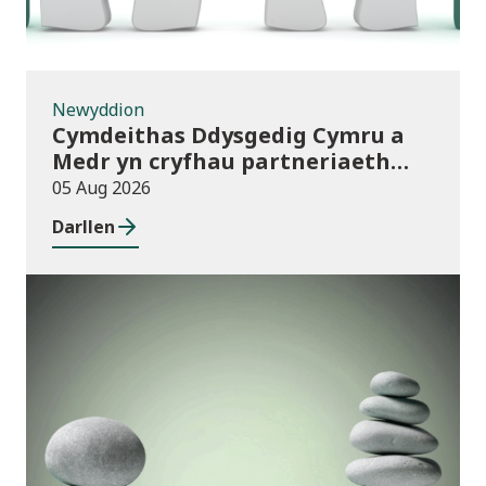
Newyddion
Cymdeithas Ddysgedig Cymru a
Medr yn cryfhau partneriaeth
hirdymor
05 Aug 2026
Darllen
Cyhoeddiadau