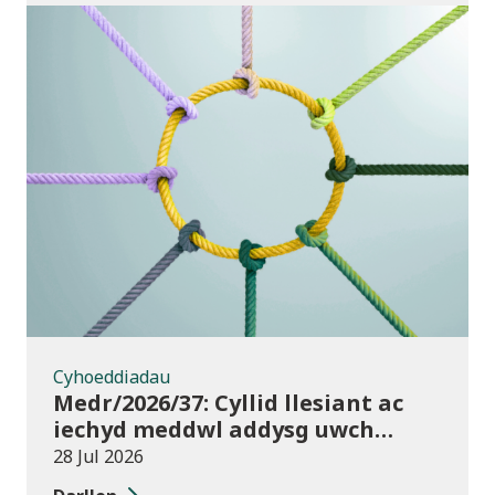
Cyhoeddiadau
Cyhoeddiadau
Medr/2026/37: Cyllid llesiant ac
iechyd meddwl addysg uwch
2026/27
28 Jul 2026