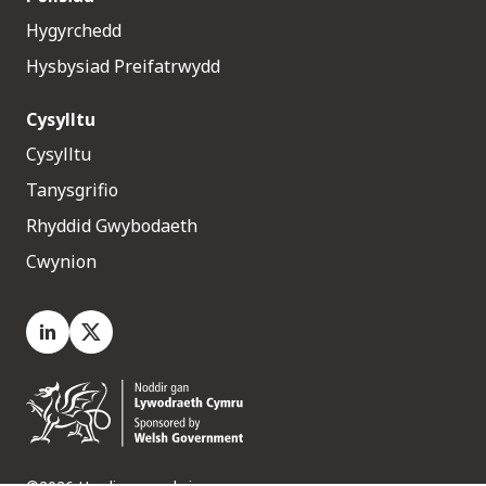
Hygyrchedd
Hysbysiad Preifatrwydd
Cysylltu
Cysylltu
Tanysgrifio
Rhyddid Gwybodaeth
Cwynion
LinkedIn
X.com