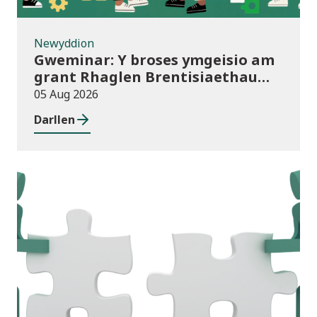
Newyddion
Gweminar: Y broses ymgeisio am
grant Rhaglen Brentisiaethau
Cymru newydd
05 Aug 2026
Darllen
Newyddion