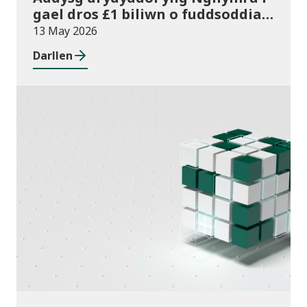
gael dros £1 biliwn o fuddsoddiad
am y tro cyntaf
13 May 2026
Darllen
Cyhoeddiadau