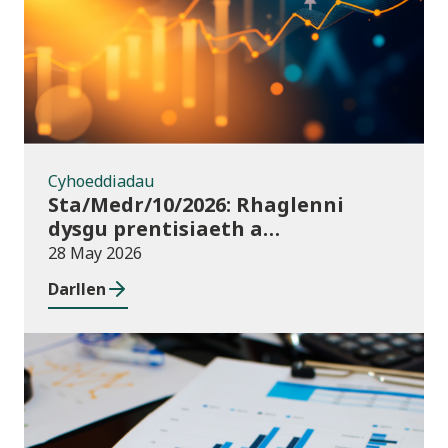
Cyhoeddiadau
Sta/Medr/10/2026: Rhaglenni
dysgu prentisiaeth a
ddechreuwyd: Tachwedd 2025 i
28 May 2026
Ionawr 2026 (dros dro)
Darllen