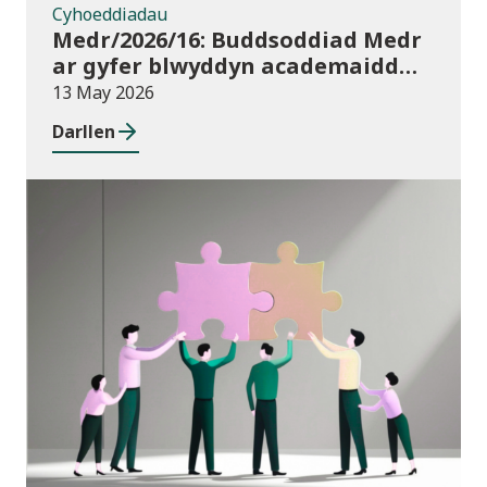
Cyhoeddiadau
Medr/2026/16: Buddsoddiad Medr
ar gyfer blwyddyn academaidd
2026/27
13 May 2026
Darllen
Newyddion