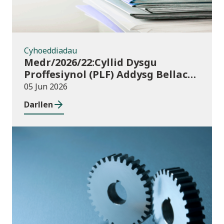
Cyhoeddiadau
Medr/2026/22:Cyllid Dysgu
Proffesiynol (PLF) Addysg Bellach
ym Mlwyddyn Academaidd
05 Jun 2026
2026/27 – canllawiau a thempledi
Darllen
ar gyfer ceisiadau am gyllid
Cyhoeddiadau