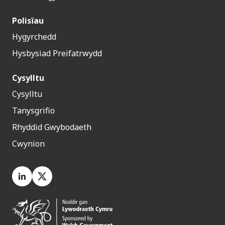
Polisïau
Hygyrchedd
Hysbysiad Preifatrwydd
Cysylltu
Cysylltu
Tanysgrifio
Rhyddid Gwybodaeth
Cwynion
LinkedIn
X.com