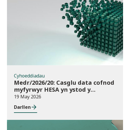
Cyhoeddiadau
Cyhoeddiadau
Medr/2026/20: Casglu data cofnod
myfyrwyr HESA yn ystod y
flwyddyn – disgwyliadau a chyllid
19 May 2026
ar gyfer darparwyr addysg uwch
Darllen
yng Nghymru