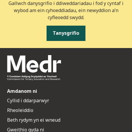
Gallwch danysgrifio i ddiweddariadau i fod y cyntaf i
wybod am ein cyhoeddiadau, ein newyddion a’n
cyfleoedd swydd.
Tanysgrifio
Amdanom ni
Cyllid i ddarparwyr
Rheoleiddio
Beth rydym yn ei wneud
Gweithio gyda ni