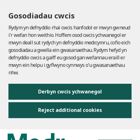
Gosodiadau cwcis
Rydym yn defnyddio rhai cwcis hanfodol er mwyn gwneud
i'r wefan hon weithio. Hoffem osod cwcis ychwanegol er
mwyn deall sut rydych yn defnyddio medr.cymru, cofio eich
gosodiadau a gwella ein gwasanaethau. Rydym hefyd yn
defnyddio cwcis a gaiff eu gosod gan wefannau eraill er
mwyn ein helpu i gyflwyno cynnwys o'u gwasanaethau
nhw.
Derbyn cwcis ychwanegol
Reject additional cookies