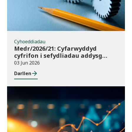
Cyhoeddiadau
Medr/2026/21: Cyfarwyddyd
cyfrifon i sefydliadau addysg
uwch yng Nghymru ar gyfer
03 Jun 2026
2025/26
Darllen
Cyhoeddiadau