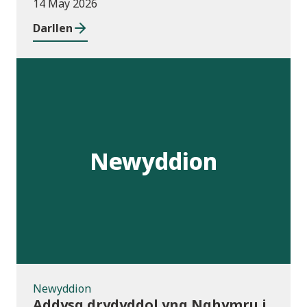
14 May 2026
Darllen
Newyddion
Newyddion
Addysg drydyddol yng Nghymru i