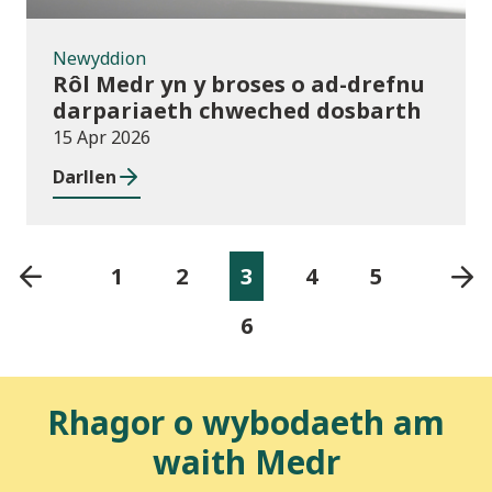
Newyddion
Rôl Medr yn y broses o ad-drefnu
darpariaeth chweched dosbarth
15 Apr 2026
Darllen
1
2
3
4
5
6
Rhagor o wybodaeth am
waith Medr