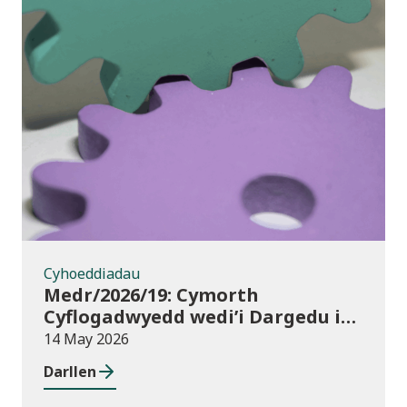
Cyhoeddiadau
Cyhoeddiadau
Medr/2026/19: Cymorth
Cyflogadwyedd wedi’i Dargedu i
Fyfyrwyr Addysg Uwch:
14 May 2026
dyraniadau 2026/27
Darllen