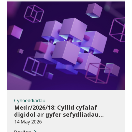
Cyhoeddiadau
Cyhoeddiadau
Medr/2026/18: Cyllid cyfalaf
digidol ar gyfer sefydliadau
addysg bellach yn 2026/27
14 May 2026