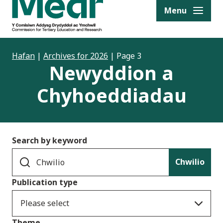
to content
Menu
Hafan
|
Archives for 2026
|
Page 3
Newyddion a
Chyhoeddiadau
Search by keyword
Chwilio
Publication type
Please select
Theme