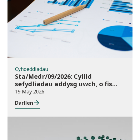
Cyhoeddiadau
Cyhoeddiadau
Sta/Medr/09/2026: Cyllid
sefydliadau addysg uwch, o fis
Awst 2024 i fis Gorffennaf 2025
19 May 2026
Darllen