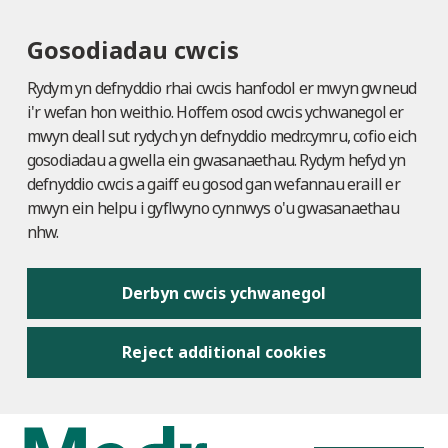
Gosodiadau cwcis
Rydym yn defnyddio rhai cwcis hanfodol er mwyn gwneud
i'r wefan hon weithio. Hoffem osod cwcis ychwanegol er
mwyn deall sut rydych yn defnyddio medr.cymru, cofio eich
gosodiadau a gwella ein gwasanaethau. Rydym hefyd yn
defnyddio cwcis a gaiff eu gosod gan wefannau eraill er
mwyn ein helpu i gyflwyno cynnwys o'u gwasanaethau
nhw.
Derbyn cwcis ychwanegol
Reject additional cookies