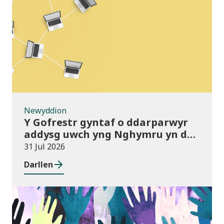
Newyddion
Newyddion
Y Gofrestr gyntaf o ddarparwyr
addysg uwch yng Nghymru yn dod
i rym
31 Jul 2026
Darllen