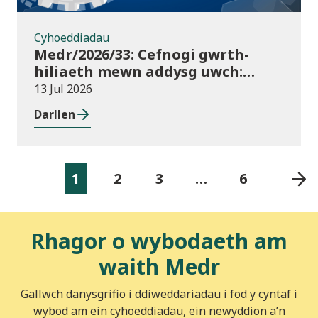
Cyhoeddiadau
Medr/2026/33: Cefnogi gwrth-
hiliaeth mewn addysg uwch:
canllawiau a dyraniadau 2026/27
13 Jul 2026
Darllen
1
2
3
…
6
Rhagor o wybodaeth am
waith Medr
Gallwch danysgrifio i ddiweddariadau i fod y cyntaf i
wybod am ein cyhoeddiadau, ein newyddion a’n