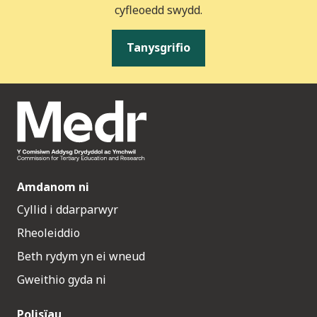
cyfleoedd swydd.
Tanysgrifio
Amdanom ni
Cyllid i ddarparwyr
Rheoleiddio
Beth rydym yn ei wneud
Gweithio gyda ni
Polisïau