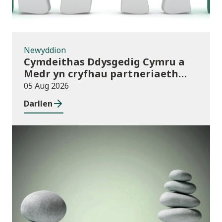
Newyddion
Cymdeithas Ddysgedig Cymru a
Medr yn cryfhau partneriaeth
hirdymor
05 Aug 2026
Darllen
Cyhoeddiadau