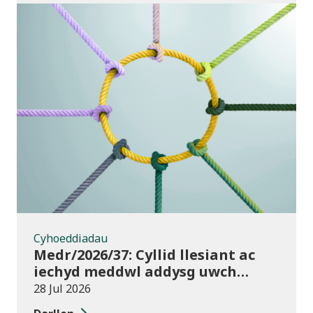
Cyhoeddiadau
Cyhoeddiadau
Medr/2026/37: Cyllid llesiant ac
iechyd meddwl addysg uwch
2026/27
28 Jul 2026