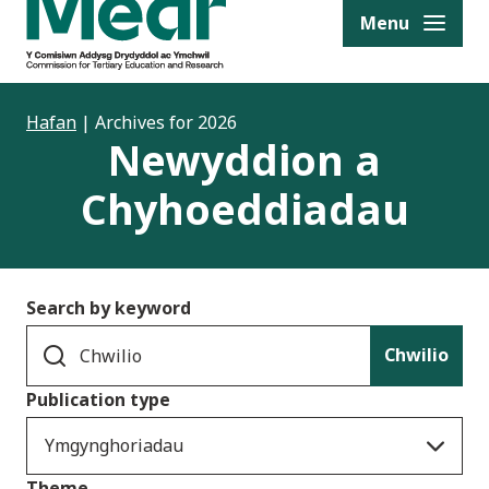
to content
Menu
Hafan
|
Archives for 2026
Newyddion a
Chyhoeddiadau
Search by keyword
Chwilio
Publication type
Ymgynghoriadau
Theme