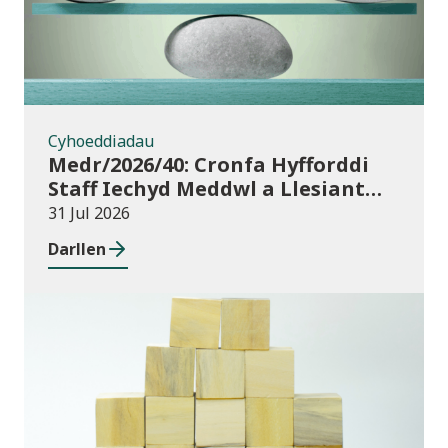
Cyhoeddiadau
Medr/2026/40: Cronfa Hyfforddi
Staff Iechyd Meddwl a Llesiant
Dysgu Oedolion yn y Gymuned
31 Jul 2026
Darllen
Cyhoeddiadau