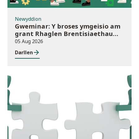
Newyddion
Gweminar: Y broses ymgeisio am
grant Rhaglen Brentisiaethau
Cymru newydd
05 Aug 2026
Darllen
Newyddion