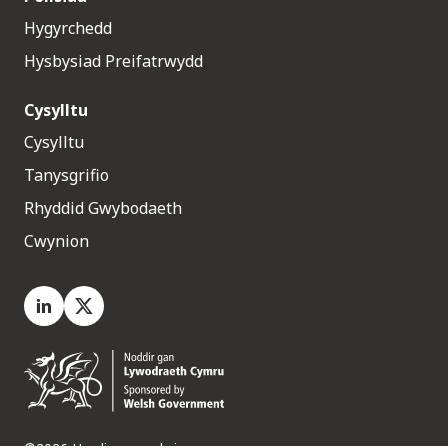
Hygyrchedd
Hysbysiad Preifatrwydd
Cysylltu
Cysylltu
Tanysgrifio
Rhyddid Gwybodaeth
Cwynion
LinkedIn
X.com