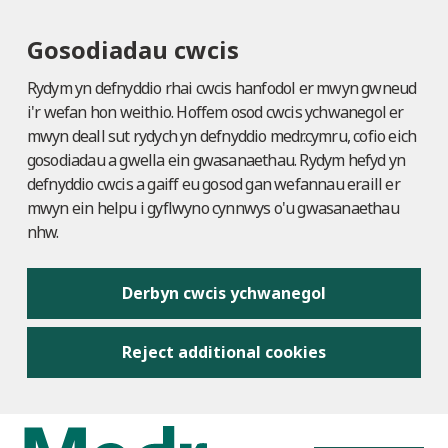
Gosodiadau cwcis
Rydym yn defnyddio rhai cwcis hanfodol er mwyn gwneud
i'r wefan hon weithio. Hoffem osod cwcis ychwanegol er
mwyn deall sut rydych yn defnyddio medr.cymru, cofio eich
gosodiadau a gwella ein gwasanaethau. Rydym hefyd yn
defnyddio cwcis a gaiff eu gosod gan wefannau eraill er
mwyn ein helpu i gyflwyno cynnwys o'u gwasanaethau
nhw.
Derbyn cwcis ychwanegol
Reject additional cookies