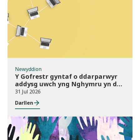
Newyddion
Newyddion
Y Gofrestr gyntaf o ddarparwyr
addysg uwch yng Nghymru yn dod
i rym
31 Jul 2026
Darllen