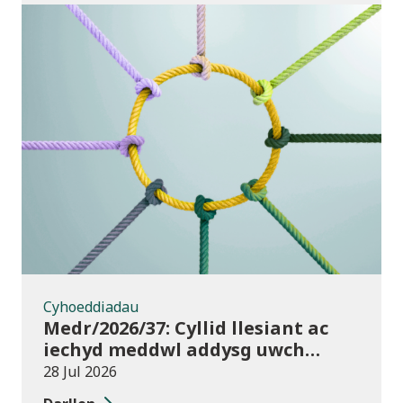
Cyhoeddiadau
Cyhoeddiadau
Medr/2026/37: Cyllid llesiant ac
iechyd meddwl addysg uwch
2026/27
28 Jul 2026