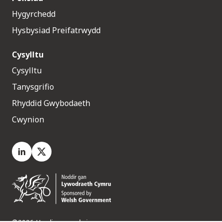
Hygyrchedd
Hysbysiad Preifatrwydd
Cysylltu
Cysylltu
Tanysgrifio
Rhyddid Gwybodaeth
Cwynion
LinkedIn
X.com