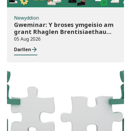
Newyddion
Gweminar: Y broses ymgeisio am
grant Rhaglen Brentisiaethau
Cymru newydd
05 Aug 2026
Darllen
Newyddion