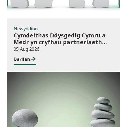
Newyddion
Cymdeithas Ddysgedig Cymru a
Medr yn cryfhau partneriaeth
hirdymor
05 Aug 2026
Darllen
Cyhoeddiadau