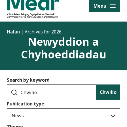
to content
Menu
Hafan
|
Archives for 2026
Newyddion a
Chyhoeddiadau
Search by keyword
Chwilio
Publication type
News
Theme