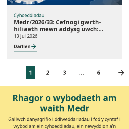
Cyhoeddiadau
Medr/2026/33: Cefnogi gwrth-
hiliaeth mewn addysg uwch:
canllawiau a dyraniadau 2026/27
13 Jul 2026
Darllen
1
2
3
…
6
Rhagor o wybodaeth am
waith Medr
Gallwch danysgrifio i ddiweddariadau i fod y cyntaf i
wybod am ein cyhoeddiadau, ein newyddion a’n