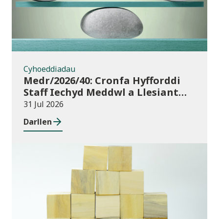
Cyhoeddiadau
Medr/2026/40: Cronfa Hyfforddi
Staff Iechyd Meddwl a Llesiant
Dysgu Oedolion yn y Gymuned
31 Jul 2026
Darllen
Cyhoeddiadau