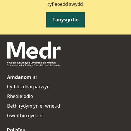
cyfleoedd swydd.
Tanysgrifio
Amdanom ni
Cyllid i ddarparwyr
Rheoleiddio
Beth rydym yn ei wneud
Gweithio gyda ni
Polisïau