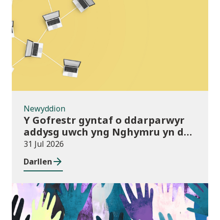
Newyddion
Newyddion
Y Gofrestr gyntaf o ddarparwyr
addysg uwch yng Nghymru yn dod
i rym
31 Jul 2026
Darllen