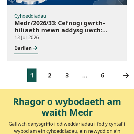
Cyhoeddiadau
Medr/2026/33: Cefnogi gwrth-
hiliaeth mewn addysg uwch:
canllawiau a dyraniadau 2026/27
13 Jul 2026
Darllen
1
2
3
…
6
Rhagor o wybodaeth am
waith Medr
Gallwch danysgrifio i ddiweddariadau i fod y cyntaf i
wybod am ein cyhoeddiadau, ein newyddion a’n