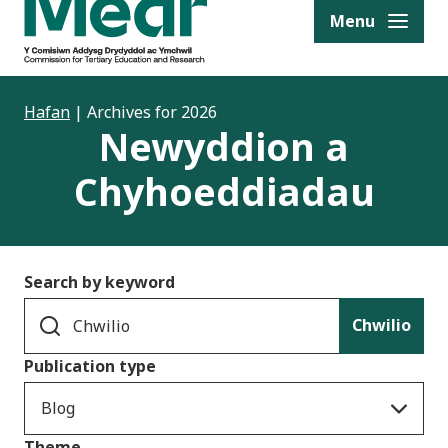
to content
Menu
Hafan
|
Archives for 2026
Newyddion a
Chyhoeddiadau
Search by keyword
Chwilio
Publication type
Blog
Theme