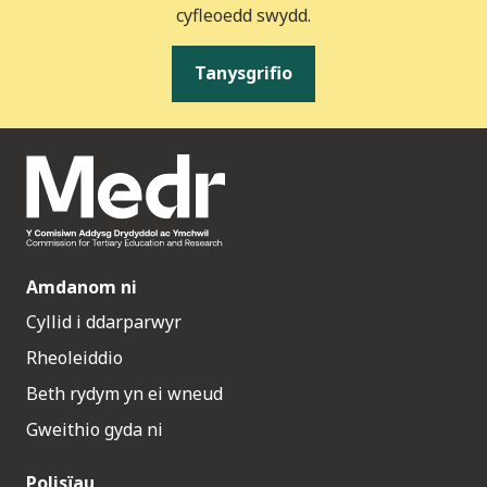
cyfleoedd swydd.
Tanysgrifio
Amdanom ni
Cyllid i ddarparwyr
Rheoleiddio
Beth rydym yn ei wneud
Gweithio gyda ni
Polisïau