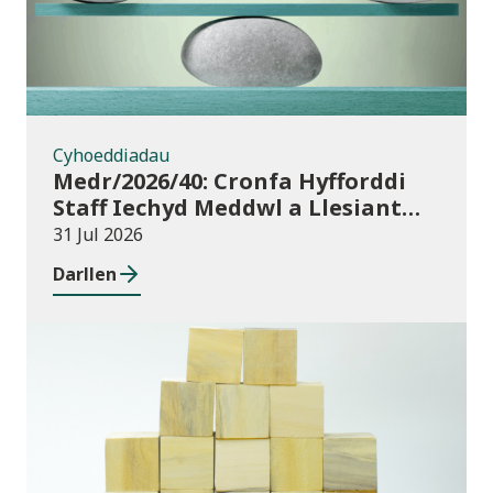
Cyhoeddiadau
Medr/2026/40: Cronfa Hyfforddi
Staff Iechyd Meddwl a Llesiant
Dysgu Oedolion yn y Gymuned
31 Jul 2026
Darllen
Cyhoeddiadau