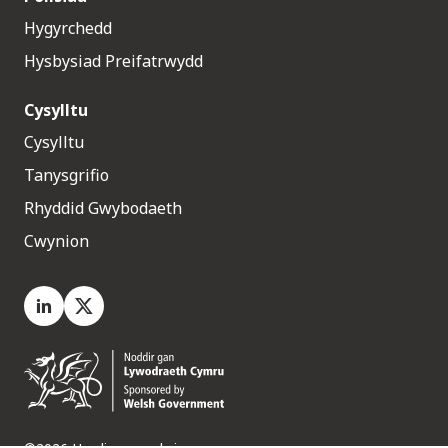
Hygyrchedd
Hysbysiad Preifatrwydd
Cysylltu
Cysylltu
Tanysgrifio
Rhyddid Gwybodaeth
Cwynion
LinkedIn
X.com