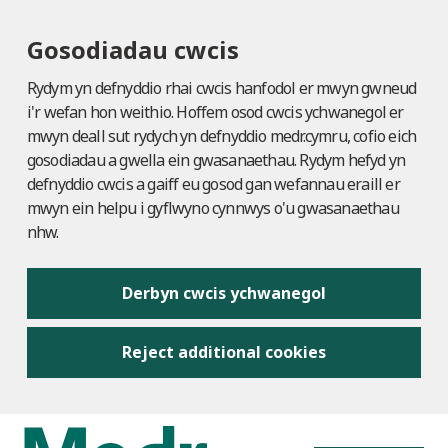
Gosodiadau cwcis
Rydym yn defnyddio rhai cwcis hanfodol er mwyn gwneud
i'r wefan hon weithio. Hoffem osod cwcis ychwanegol er
mwyn deall sut rydych yn defnyddio medr.cymru, cofio eich
gosodiadau a gwella ein gwasanaethau. Rydym hefyd yn
defnyddio cwcis a gaiff eu gosod gan wefannau eraill er
mwyn ein helpu i gyflwyno cynnwys o'u gwasanaethau
nhw.
Derbyn cwcis ychwanegol
Reject additional cookies