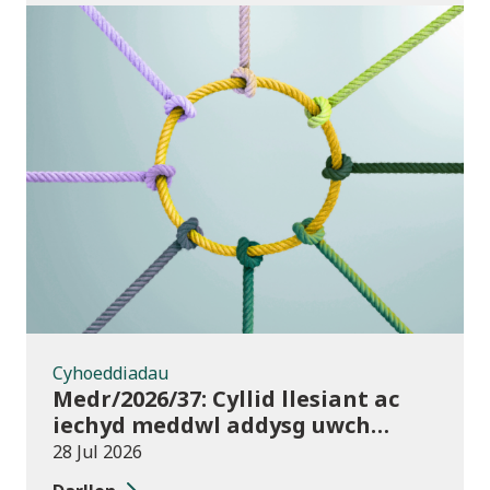
Cyhoeddiadau
Cyhoeddiadau
Medr/2026/37: Cyllid llesiant ac
iechyd meddwl addysg uwch
2026/27
28 Jul 2026