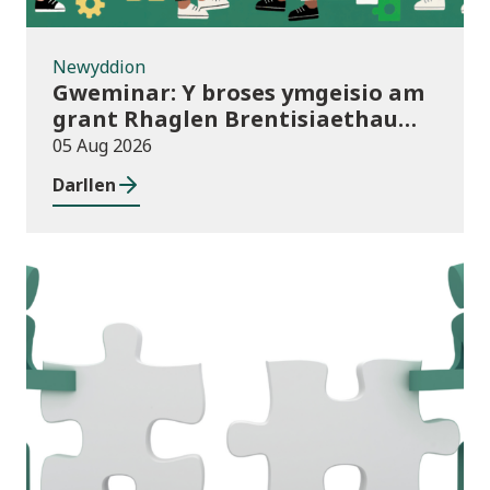
Newyddion
Gweminar: Y broses ymgeisio am
grant Rhaglen Brentisiaethau
Cymru newydd
05 Aug 2026
Darllen
Newyddion