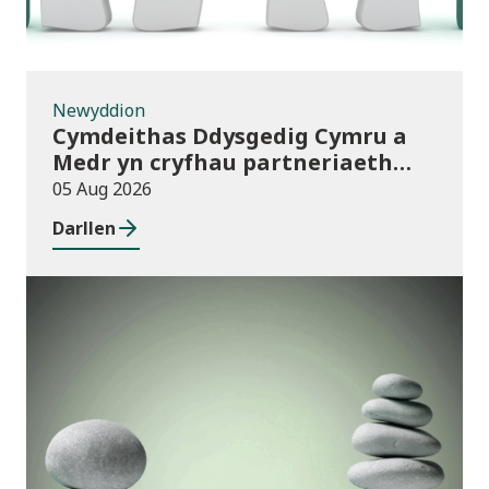
Newyddion
Cymdeithas Ddysgedig Cymru a
Medr yn cryfhau partneriaeth
hirdymor
05 Aug 2026
Darllen
Cyhoeddiadau