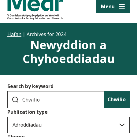
to content
Menu
Hafan
|
Archives for 2024
Newyddion a
Chyhoeddiadau
Search by keyword
Chwilio
Publication type
Adroddiadau
Theme