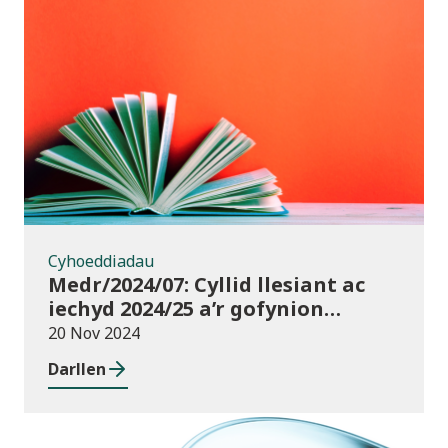
Cyhoeddiadau
Cyhoeddiadau
Medr/2024/07: Cyllid llesiant ac
iechyd 2024/25 a’r gofynion
monitro
20 Nov 2024
Darllen