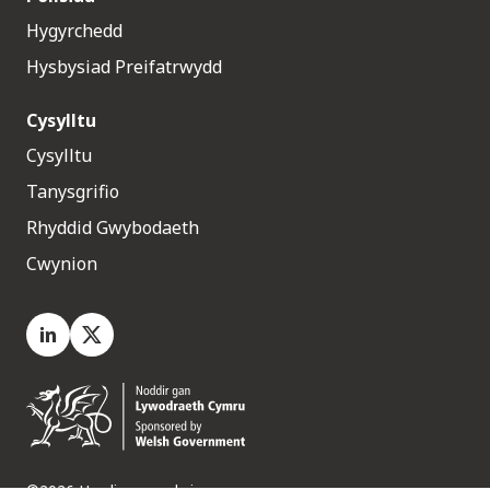
Hygyrchedd
Hysbysiad Preifatrwydd
Cysylltu
Cysylltu
Tanysgrifio
Rhyddid Gwybodaeth
Cwynion
LinkedIn
X.com