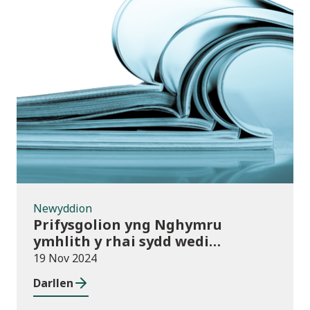
Newyddion
Newyddion
Prifysgolion yng Nghymru
ymhlith y rhai sydd wedi
mabwysiadu’r polisïau arfer
19 Nov 2024
gorau ar gwmnïau deillio
Darllen