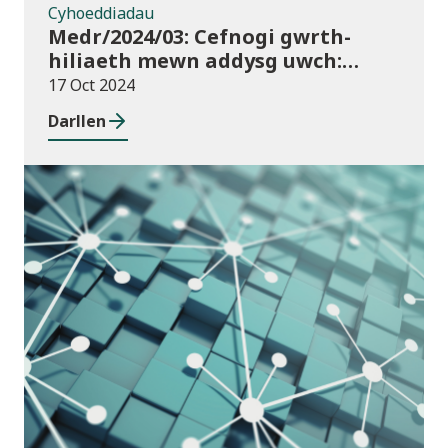
Cyhoeddiadau
Medr/2024/03: Cefnogi gwrth-
hiliaeth mewn addysg uwch:
canllawiau a dyraniadau 2024/25
17 Oct 2024
Darllen
Cyhoeddiadau