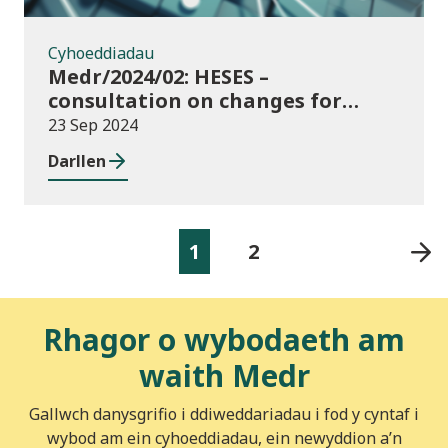
Cyhoeddiadau
Medr/2024/02: HESES –
consultation on changes for
2024/25 collection of Degree
23 Sep 2024
Apprenticeship in-year data
Darllen
1
2
Rhagor o wybodaeth am
waith Medr
Gallwch danysgrifio i ddiweddariadau i fod y cyntaf i
wybod am ein cyhoeddiadau, ein newyddion a’n