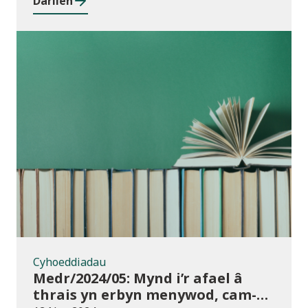
Darllen
rhwng cyrsiau ar gyfer 2023/24
Cyhoeddiadau
Cyhoeddiadau
Medr/2024/05: Mynd i’r afael â
thrais yn erbyn menywod, cam-