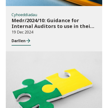
Cyhoeddiadau
Medr/2024/10: Guidance for
Internal Auditors to use in their
Annual Internal Audit of HE Data
19 Dec 2024
Systems and Processes
Darllen
Newyddion