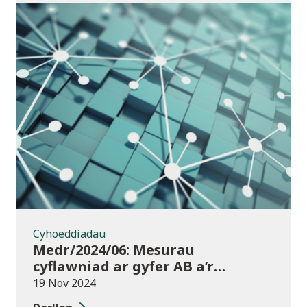
Cyhoeddiadau
Cyhoeddiadau
Medr/2024/06: Mesurau
cyflawniad ar gyfer AB a’r
chweched dosbarth:
19 Nov 2024
Ymgynghoriad ar drosglwyddo