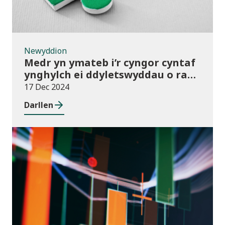
Newyddion
Medr yn ymateb i’r cyngor cyntaf
ynghylch ei ddyletswyddau o ran
y Gymraeg
17 Dec 2024
Darllen
Newyddion