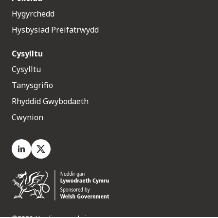
Hygyrchedd
Hysbysiad Preifatrwydd
Cysylltu
Cysylltu
Tanysgrifio
Rhyddid Gwybodaeth
Cwynion
LinkedIn
X.com