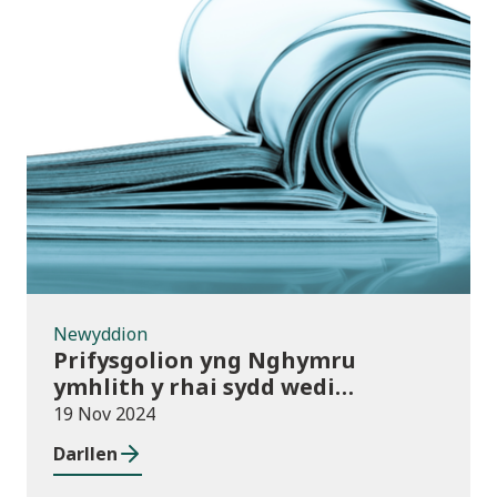
Newyddion
Newyddion
Prifysgolion yng Nghymru
ymhlith y rhai sydd wedi
mabwysiadu’r polisïau arfer
19 Nov 2024
gorau ar gwmnïau deillio
Darllen