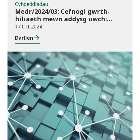
Cyhoeddiadau
Medr/2024/03: Cefnogi gwrth-
hiliaeth mewn addysg uwch:
canllawiau a dyraniadau 2024/25
17 Oct 2024
Darllen
Cyhoeddiadau