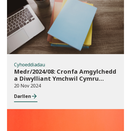
Cyhoeddiadau
Cyhoeddiadau
Medr/2024/08: Cronfa Amgylchedd
a Diwylliant Ymchwil Cymru
(WREC) 2024/25
20 Nov 2024
Darllen