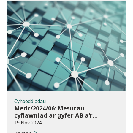
Cyhoeddiadau
Cyhoeddiadau
Medr/2024/06: Mesurau
cyflawniad ar gyfer AB a’r
chweched dosbarth:
19 Nov 2024
Ymgynghoriad ar drosglwyddo