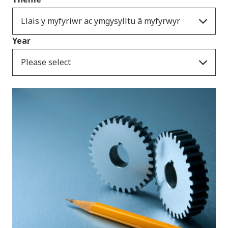
Llais y myfyriwr ac ymgysylltu â myfyrwyr
Year
Please select
Cyhoeddiadau