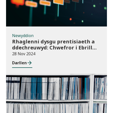
Newyddion
Rhaglenni dysgu prentisiaeth a
ddechreuwyd: Chwefror i Ebrill
2024 (dros dro)
28 Nov 2024
Darllen
Cyhoeddiadau