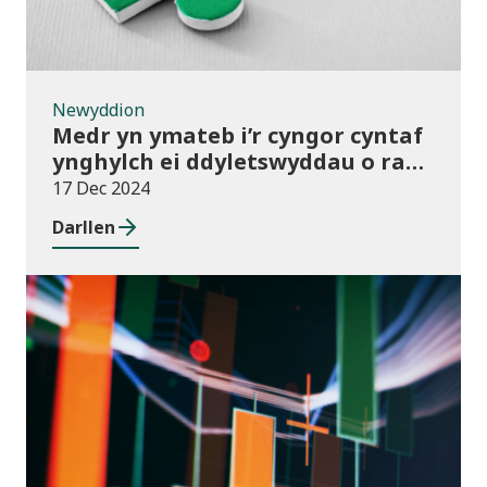
Newyddion
Medr yn ymateb i’r cyngor cyntaf
ynghylch ei ddyletswyddau o ran
y Gymraeg
17 Dec 2024
Darllen
Newyddion