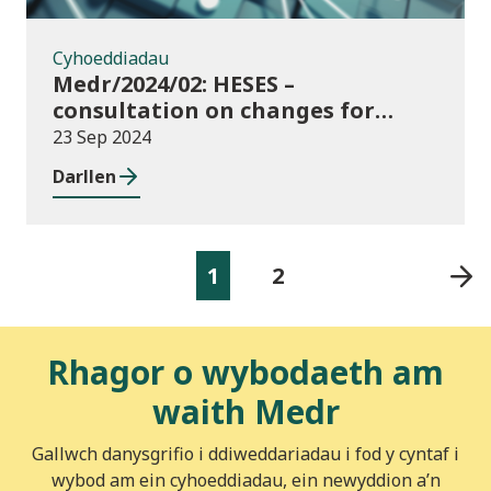
Cyhoeddiadau
Medr/2024/02: HESES –
consultation on changes for
2024/25 collection of Degree
23 Sep 2024
Apprenticeship in-year data
Darllen
1
2
Rhagor o wybodaeth am
waith Medr
Gallwch danysgrifio i ddiweddariadau i fod y cyntaf i
wybod am ein cyhoeddiadau, ein newyddion a’n