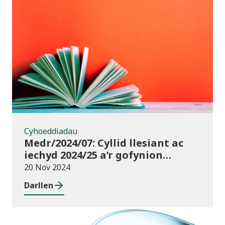
Cyhoeddiadau
Cyhoeddiadau
Medr/2024/07: Cyllid llesiant ac
iechyd 2024/25 a’r gofynion
monitro
20 Nov 2024
Darllen