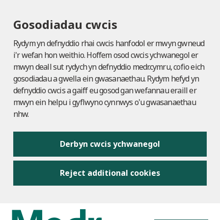
Gosodiadau cwcis
Rydym yn defnyddio rhai cwcis hanfodol er mwyn gwneud
i'r wefan hon weithio. Hoffem osod cwcis ychwanegol er
mwyn deall sut rydych yn defnyddio medr.cymru, cofio eich
gosodiadau a gwella ein gwasanaethau. Rydym hefyd yn
defnyddio cwcis a gaiff eu gosod gan wefannau eraill er
mwyn ein helpu i gyflwyno cynnwys o'u gwasanaethau
nhw.
Derbyn cwcis ychwanegol
Reject additional cookies