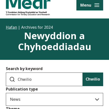
to content
Menu
Hafan
|
Archives for 2024
Newyddion a
Chyhoeddiadau
Search by keyword
Chwilio
Publication type
News
Theme