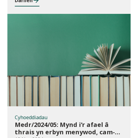
Darllen
rhwng cyrsiau ar gyfer 2023/24
Cyhoeddiadau
Cyhoeddiadau
Medr/2024/05: Mynd i’r afael â
thrais yn erbyn menywod, cam-