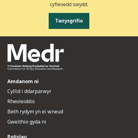
cyfleoedd swydd.
Tanysgrifio
Amdanom ni
Cyllid i ddarparwyr
Rheoleiddio
Beth rydym yn ei wneud
Gweithio gyda ni
Polisïau