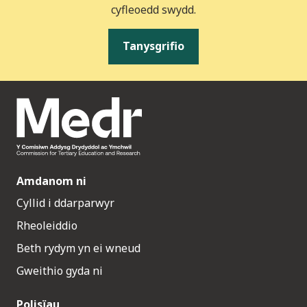
cyfleoedd swydd.
Tanysgrifio
Amdanom ni
Cyllid i ddarparwyr
Rheoleiddio
Beth rydym yn ei wneud
Gweithio gyda ni
Polisïau