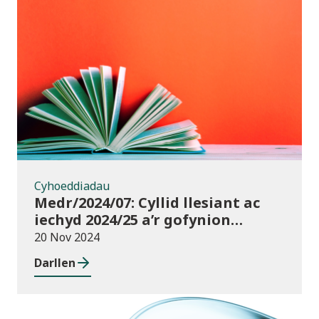
Cyhoeddiadau
Cyhoeddiadau
Medr/2024/07: Cyllid llesiant ac
iechyd 2024/25 a’r gofynion
monitro
20 Nov 2024
Darllen