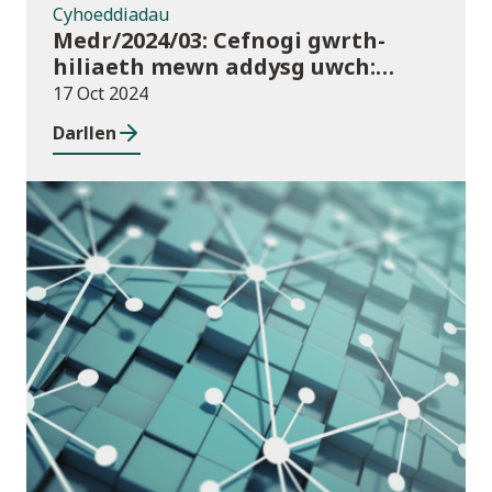
Cyhoeddiadau
Medr/2024/03: Cefnogi gwrth-
hiliaeth mewn addysg uwch:
canllawiau a dyraniadau 2024/25
17 Oct 2024
Darllen
Cyhoeddiadau