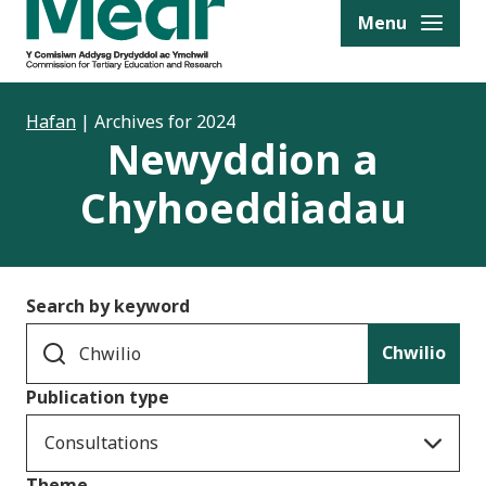
to content
Menu
Hafan
|
Archives for 2024
Newyddion a
Chyhoeddiadau
Search by keyword
Chwilio
Publication type
Consultations
Theme