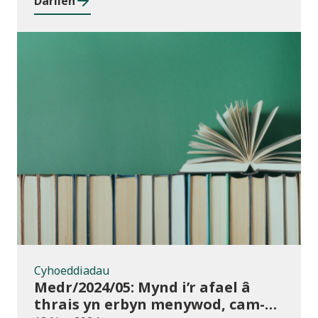
Darllen
rhwng cyrsiau ar gyfer 2023/24
Cyhoeddiadau
Cyhoeddiadau
Medr/2024/05: Mynd i’r afael â
thrais yn erbyn menywod, cam-