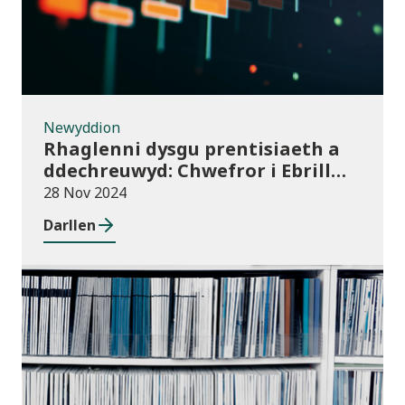
Newyddion
Rhaglenni dysgu prentisiaeth a
ddechreuwyd: Chwefror i Ebrill
2024 (dros dro)
28 Nov 2024
Darllen
Cyhoeddiadau