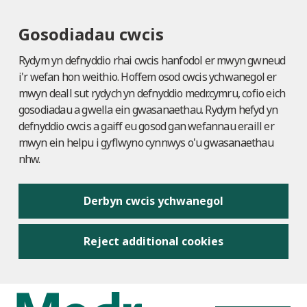
Gosodiadau cwcis
Rydym yn defnyddio rhai cwcis hanfodol er mwyn gwneud
i'r wefan hon weithio. Hoffem osod cwcis ychwanegol er
mwyn deall sut rydych yn defnyddio medr.cymru, cofio eich
gosodiadau a gwella ein gwasanaethau. Rydym hefyd yn
defnyddio cwcis a gaiff eu gosod gan wefannau eraill er
mwyn ein helpu i gyflwyno cynnwys o'u gwasanaethau
nhw.
Derbyn cwcis ychwanegol
Reject additional cookies