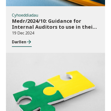
Cyhoeddiadau
Medr/2024/10: Guidance for
Internal Auditors to use in their
Annual Internal Audit of HE Data
19 Dec 2024
Systems and Processes
Darllen
Newyddion