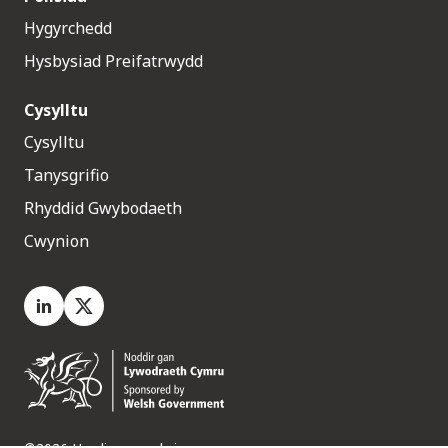
Hygyrchedd
Hysbysiad Preifatrwydd
Cysylltu
Cysylltu
Tanysgrifio
Rhyddid Gwybodaeth
Cwynion
LinkedIn
X.com