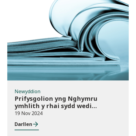
Newyddion
Newyddion
Prifysgolion yng Nghymru
ymhlith y rhai sydd wedi
mabwysiadu’r polisïau arfer
19 Nov 2024
gorau ar gwmnïau deillio
Darllen