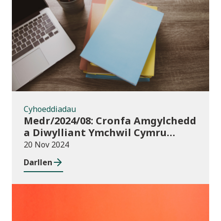
Cyhoeddiadau
Cyhoeddiadau
Medr/2024/08: Cronfa Amgylchedd
a Diwylliant Ymchwil Cymru
(WREC) 2024/25
20 Nov 2024
Darllen