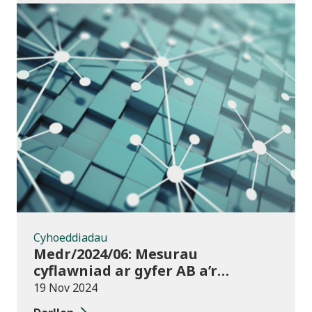
Cyhoeddiadau
Cyhoeddiadau
Medr/2024/06: Mesurau
cyflawniad ar gyfer AB a’r
chweched dosbarth:
19 Nov 2024
Ymgynghoriad ar drosglwyddo