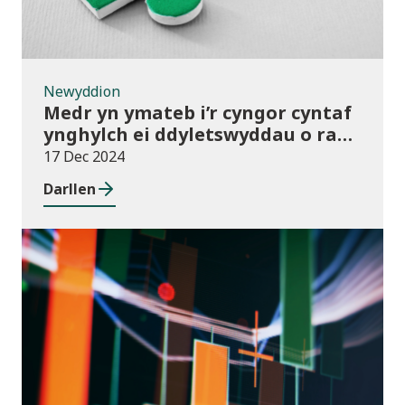
Newyddion
Medr yn ymateb i’r cyngor cyntaf
ynghylch ei ddyletswyddau o ran
y Gymraeg
17 Dec 2024
Darllen
Newyddion