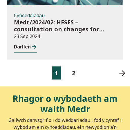
Cyhoeddiadau
Medr/2024/02: HESES –
consultation on changes for
2024/25 collection of Degree
23 Sep 2024
Apprenticeship in-year data
Darllen
1
2
Rhagor o wybodaeth am
waith Medr
Gallwch danysgrifio i ddiweddariadau i fod y cyntaf i
wybod am ein cyhoeddiadau, ein newyddion a’n