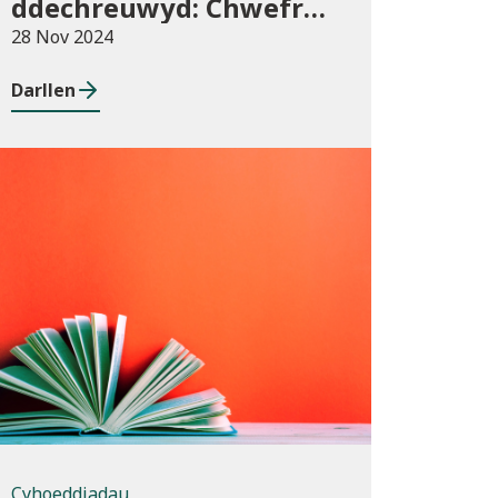
ddechreuwyd: Chwefror
i Ebrill 2024 (dros dro)
28 Nov 2024
Darllen
Cyhoeddiadau
Cyhoeddiadau