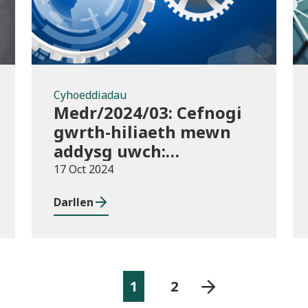
Cyhoeddiadau
Medr/2024/03: Cefnogi
gwrth-hiliaeth mewn
addysg uwch:
canllawiau a
17 Oct 2024
dyraniadau 2024/25
Darllen
1
2