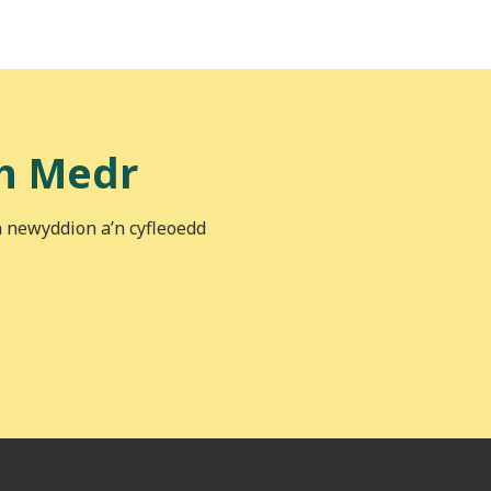
h Medr
n newyddion a’n cyfleoedd