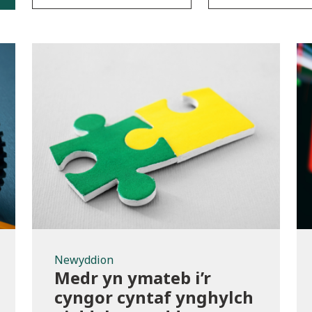
Newyddion
Newyddion
Medr yn ymateb i’r
cyngor cyntaf ynghylch