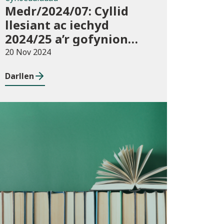
Medr/2024/07: Cyllid
llesiant ac iechyd
2024/25 a’r gofynion
monitro
20 Nov 2024
Darllen
Cyhoeddiadau