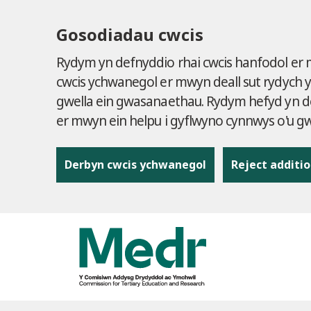
Gosodiadau cwcis
Rydym yn defnyddio rhai cwcis hanfodol er
cwcis ychwanegol er mwyn deall sut rydych 
gwella ein gwasanaethau. Rydym hefyd yn de
er mwyn ein helpu i gyflwyno cynnwys o'u 
Derbyn cwcis ychwanegol
Reject additio
to content