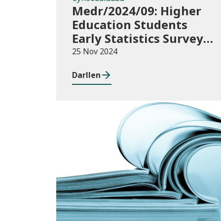
Medr/2024/09: Higher
Education Students
Early Statistics Survey
2024/25
25 Nov 2024
Darllen
Newyddion