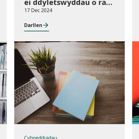
ei ddyletswyddau o ran
y Gymraeg
17 Dec 2024
Darllen
Cyhoeddiadau
Cyhoeddiadau