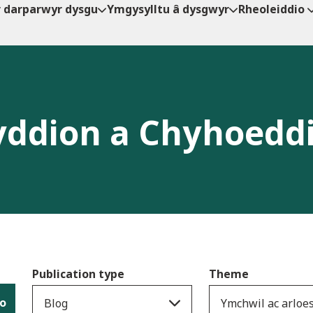
r darparwyr dysgu
Ymgysylltu â dysgwyr
Rheoleiddio
ddion a Chyhoedd
Publication type
Theme
io
Blog
Ymchwil ac arloes