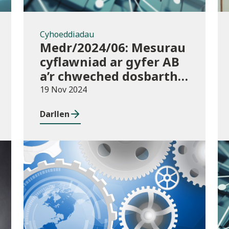
Cyhoeddiadau
Medr/2024/06: Mesurau
cyflawniad ar gyfer AB
a’r chweched dosbarth:
Ymgynghoriad ar
19 Nov 2024
drosglwyddo rhwng
Darllen
cyrsiau ar gyfer 2023/24
Cyhoeddiadau