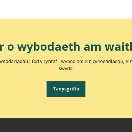
r o wybodaeth am wait
iweddariadau i fod y cyntaf i wybod am ein cyhoeddiadau, ei
swydd.
Tanysgrifio