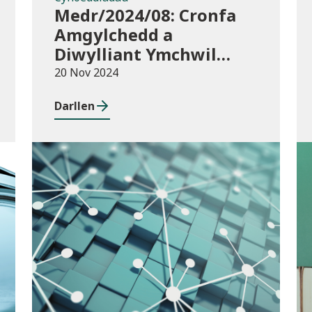
Medr/2024/08: Cronfa
Amgylchedd a
Diwylliant Ymchwil
Cymru (WREC) 2024/25
20 Nov 2024
Darllen
Cyhoeddiadau