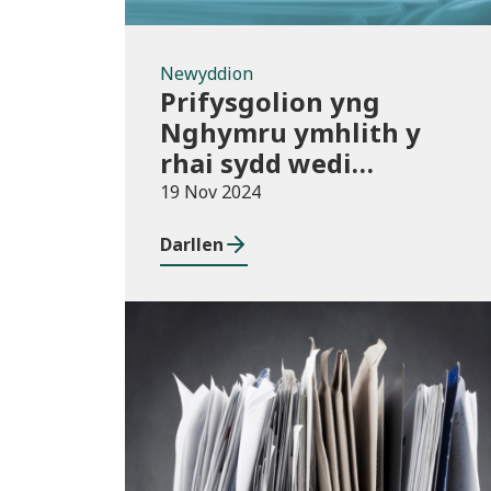
Newyddion
Prifysgolion yng
Nghymru ymhlith y
rhai sydd wedi
mabwysiadu’r polisïau
19 Nov 2024
arfer gorau ar gwmnïau
Darllen
deillio
Cyhoeddiadau