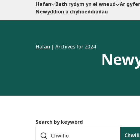
Hafan
Beth rydym yn ei wneud
Ar gyfe
Newyddion a chyhoeddiadau
Hafan
|
Archives for 2024
Newy
Search by keyword
Chwil