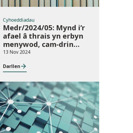
Cyhoeddiadau
Medr/2024/05: Mynd i’r
afael â thrais yn erbyn
menywod, cam-drin
domestig a thrais
13 Nov 2024
rhywiol mewn addysg
Darllen
uwch
Cyhoeddiadau