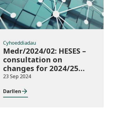
Cyhoeddiadau
Medr/2024/02: HESES –
consultation on
changes for 2024/25
collection of Degree
23 Sep 2024
Apprenticeship in-year
Darllen
data