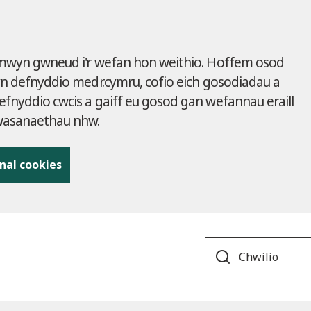
 mwyn gwneud i'r wefan hon weithio. Hoffem osod
yn defnyddio medr.cymru, cofio eich gosodiadau a
fnyddio cwcis a gaiff eu gosod gan wefannau eraill
gwasanaethau nhw.
nal cookies
Search