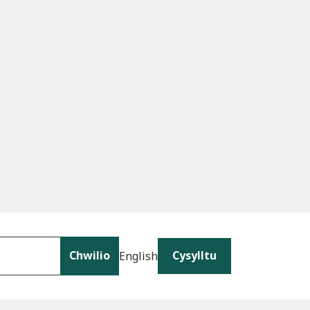
Chwilio
Cysylltu
English