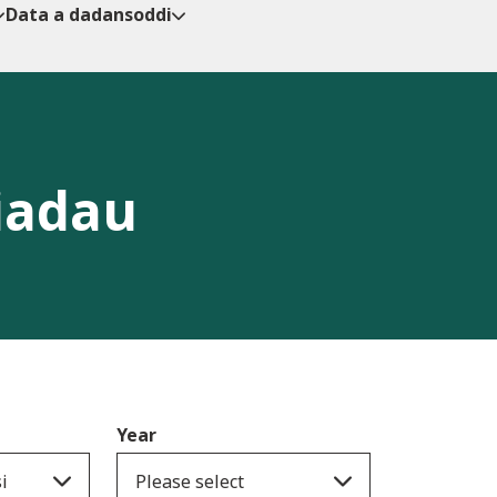
Data a dadansoddi
iadau
Year
i
Please select