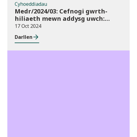
Cyhoeddiadau
Medr/2024/03: Cefnogi gwrth-
hiliaeth mewn addysg uwch:
canllawiau a dyraniadau 2024/25
17 Oct 2024
Darllen
Cyhoeddiadau