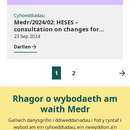
Cyhoeddiadau
Medr/2024/02: HESES –
consultation on changes for
2024/25 collection of Degree
23 Sep 2024
Apprenticeship in-year data
Darllen
1
2
Rhagor o wybodaeth am
waith Medr
Gallwch danysgrifio i ddiweddariadau i fod y cyntaf i
wybod am ein cyhoeddiadau, ein newyddion a’n