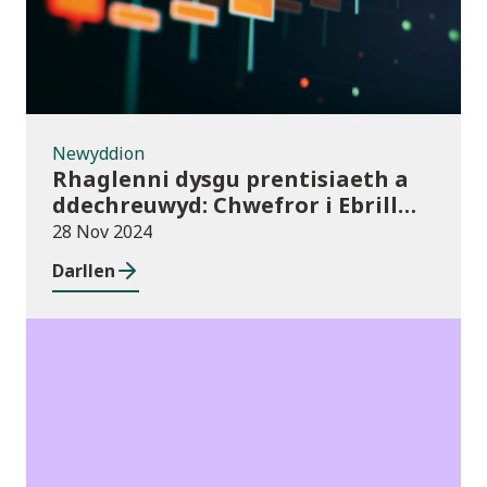
Newyddion
Rhaglenni dysgu prentisiaeth a
ddechreuwyd: Chwefror i Ebrill
2024 (dros dro)
28 Nov 2024
Darllen
Cyhoeddiadau