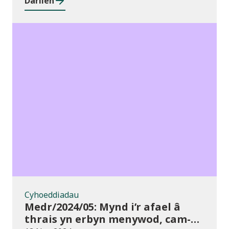
Darllen
rhwng cyrsiau ar gyfer 2023/24
Cyhoeddiadau
Cyhoeddiadau
Medr/2024/05: Mynd i’r afael â
thrais yn erbyn menywod, cam-