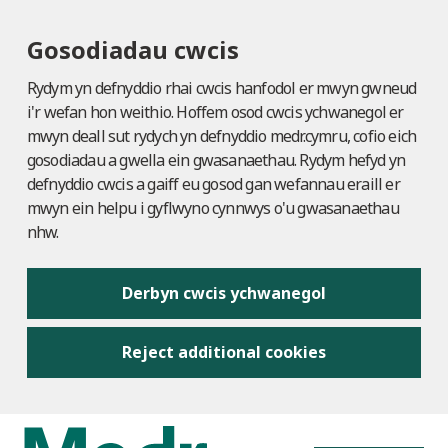
Gosodiadau cwcis
Rydym yn defnyddio rhai cwcis hanfodol er mwyn gwneud
i'r wefan hon weithio. Hoffem osod cwcis ychwanegol er
mwyn deall sut rydych yn defnyddio medr.cymru, cofio eich
gosodiadau a gwella ein gwasanaethau. Rydym hefyd yn
defnyddio cwcis a gaiff eu gosod gan wefannau eraill er
mwyn ein helpu i gyflwyno cynnwys o'u gwasanaethau
nhw.
Derbyn cwcis ychwanegol
Reject additional cookies