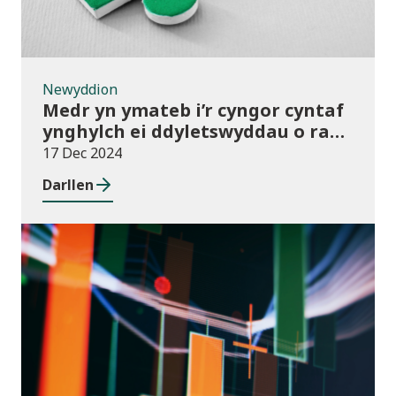
Newyddion
Medr yn ymateb i’r cyngor cyntaf
ynghylch ei ddyletswyddau o ran
y Gymraeg
17 Dec 2024
Darllen
Newyddion