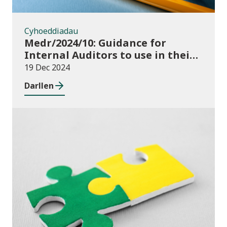
Cyhoeddiadau
Medr/2024/10: Guidance for
Internal Auditors to use in their
Annual Internal Audit of HE Data
19 Dec 2024
Systems and Processes
Darllen
Newyddion