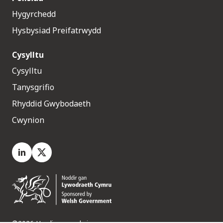
Hygyrchedd
Hysbysiad Preifatrwydd
Cysylltu
Cysylltu
Tanysgrifio
Rhyddid Gwybodaeth
Cwynion
LinkedIn
X.com