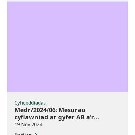
Cyhoeddiadau
Cyhoeddiadau
Medr/2024/06: Mesurau
cyflawniad ar gyfer AB a’r
chweched dosbarth:
19 Nov 2024
Ymgynghoriad ar drosglwyddo