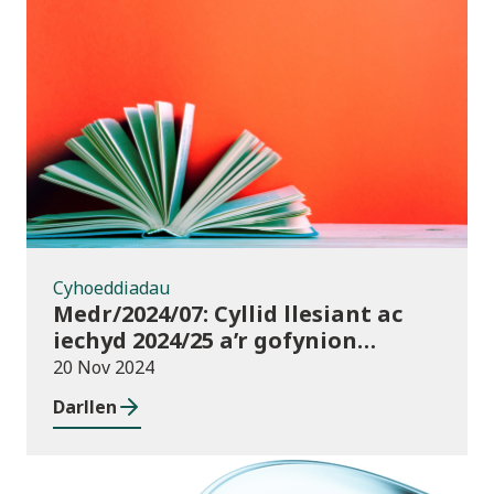
Cyhoeddiadau
Cyhoeddiadau
Medr/2024/07: Cyllid llesiant ac
iechyd 2024/25 a’r gofynion
monitro
20 Nov 2024
Darllen