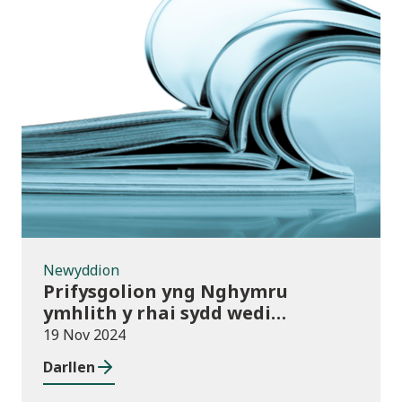
Newyddion
Newyddion
Prifysgolion yng Nghymru
ymhlith y rhai sydd wedi
mabwysiadu’r polisïau arfer
19 Nov 2024
gorau ar gwmnïau deillio
Darllen