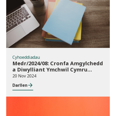
Cyhoeddiadau
Cyhoeddiadau
Medr/2024/08: Cronfa Amgylchedd
a Diwylliant Ymchwil Cymru
(WREC) 2024/25
20 Nov 2024
Darllen