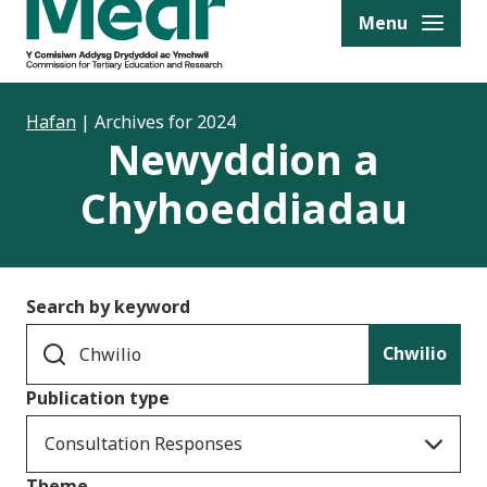
to content
Menu
Hafan
|
Archives for 2024
Newyddion a
Chyhoeddiadau
Search by keyword
Chwilio
Publication type
Consultation Responses
Theme