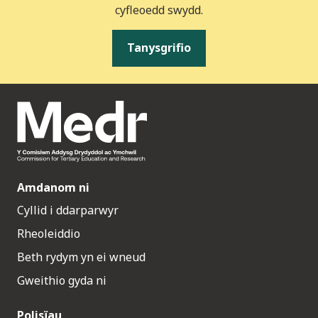
cyfleoedd swydd.
Tanysgrifio
Amdanom ni
Cyllid i ddarparwyr
Rheoleiddio
Beth rydym yn ei wneud
Gweithio gyda ni
Polisïau