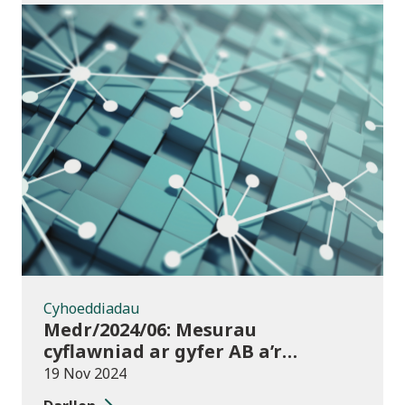
Cyhoeddiadau
Cyhoeddiadau
Medr/2024/06: Mesurau
cyflawniad ar gyfer AB a’r
chweched dosbarth:
19 Nov 2024
Ymgynghoriad ar drosglwyddo