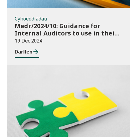
Cyhoeddiadau
Medr/2024/10: Guidance for
Internal Auditors to use in their
Annual Internal Audit of HE Data
19 Dec 2024
Systems and Processes
Darllen
Newyddion