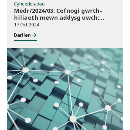
Cyhoeddiadau
Medr/2024/03: Cefnogi gwrth-
hiliaeth mewn addysg uwch:
canllawiau a dyraniadau 2024/25
17 Oct 2024
Darllen
Cyhoeddiadau