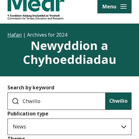
to content
Menu
Hafan
|
Archives for 2024
Newyddion a
Chyhoeddiadau
Search by keyword
Chwilio
Publication type
News
Theme