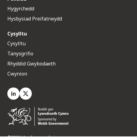
Hygyrchedd
Hysbysiad Preifatrwydd
Cysylltu
Cysylltu
Tanysgrifio
Rhyddid Gwybodaeth
Cwynion
LinkedIn
X.com