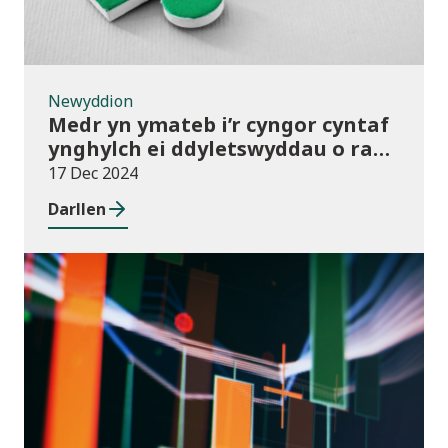
Newyddion
Medr yn ymateb i’r cyngor cyntaf
ynghylch ei ddyletswyddau o ran
y Gymraeg
17 Dec 2024
Darllen
Newyddion