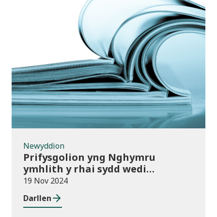
Newyddion
Newyddion
Prifysgolion yng Nghymru
ymhlith y rhai sydd wedi
mabwysiadu’r polisïau arfer
19 Nov 2024
gorau ar gwmnïau deillio
Darllen