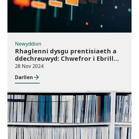
Newyddion
Rhaglenni dysgu prentisiaeth a
ddechreuwyd: Chwefror i Ebrill
2024 (dros dro)
28 Nov 2024
Darllen
Cyhoeddiadau