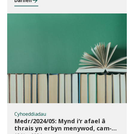
Darllen
rhwng cyrsiau ar gyfer 2023/24
Cyhoeddiadau
Cyhoeddiadau
Medr/2024/05: Mynd i’r afael â
thrais yn erbyn menywod, cam-