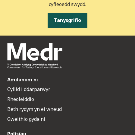
cyfleoedd swydd.
Tanysgrifio
Amdanom ni
Cyllid i ddarparwyr
Rheoleiddio
Beth rydym yn ei wneud
Gweithio gyda ni
Polisïau