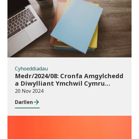
Cyhoeddiadau
Cyhoeddiadau
Medr/2024/08: Cronfa Amgylchedd
a Diwylliant Ymchwil Cymru
(WREC) 2024/25
20 Nov 2024
Darllen