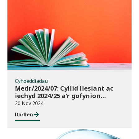
Cyhoeddiadau
Cyhoeddiadau
Medr/2024/07: Cyllid llesiant ac
iechyd 2024/25 a’r gofynion
monitro
20 Nov 2024
Darllen