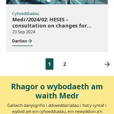
Cyhoeddiadau
Medr/2024/02: HESES –
consultation on changes for
2024/25 collection of Degree
23 Sep 2024
Apprenticeship in-year data
Darllen
1
2
Rhagor o wybodaeth am
waith Medr
Gallwch danysgrifio i ddiweddariadau i fod y cyntaf i
wybod am ein cyhoeddiadau, ein newyddion a’n