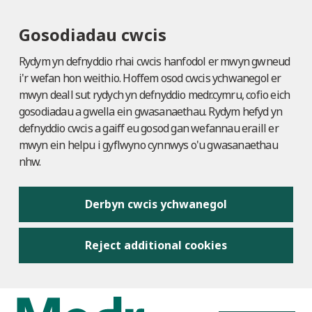
Gosodiadau cwcis
Rydym yn defnyddio rhai cwcis hanfodol er mwyn gwneud
i'r wefan hon weithio. Hoffem osod cwcis ychwanegol er
mwyn deall sut rydych yn defnyddio medr.cymru, cofio eich
gosodiadau a gwella ein gwasanaethau. Rydym hefyd yn
defnyddio cwcis a gaiff eu gosod gan wefannau eraill er
mwyn ein helpu i gyflwyno cynnwys o'u gwasanaethau
nhw.
Derbyn cwcis ychwanegol
Reject additional cookies