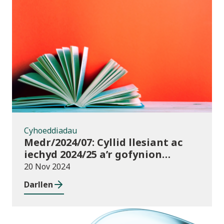
Cyhoeddiadau
Cyhoeddiadau
Medr/2024/07: Cyllid llesiant ac
iechyd 2024/25 a’r gofynion
monitro
20 Nov 2024
Darllen