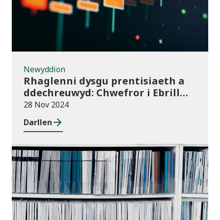
Newyddion
Rhaglenni dysgu prentisiaeth a
ddechreuwyd: Chwefror i Ebrill
2024 (dros dro)
28 Nov 2024
Darllen
Cyhoeddiadau