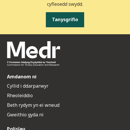
cyfleoedd swydd.
Tanysgrifio
Amdanom ni
Cyllid i ddarparwyr
Rheoleiddio
Beth rydym yn ei wneud
Gweithio gyda ni
Polisïau