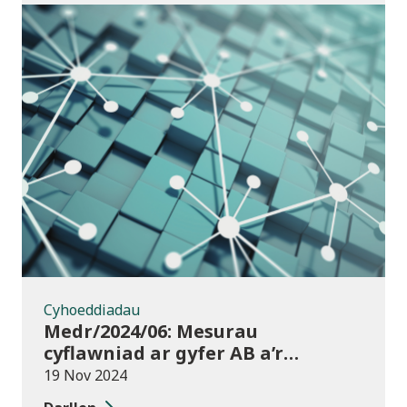
Cyhoeddiadau
Cyhoeddiadau
Medr/2024/06: Mesurau
cyflawniad ar gyfer AB a’r
chweched dosbarth:
19 Nov 2024
Ymgynghoriad ar drosglwyddo