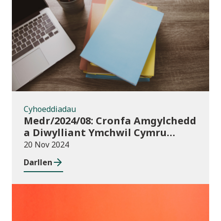
Cyhoeddiadau
Cyhoeddiadau
Medr/2024/08: Cronfa Amgylchedd
a Diwylliant Ymchwil Cymru
(WREC) 2024/25
20 Nov 2024
Darllen