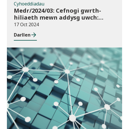
Cyhoeddiadau
Medr/2024/03: Cefnogi gwrth-
hiliaeth mewn addysg uwch:
canllawiau a dyraniadau 2024/25
17 Oct 2024
Darllen
Cyhoeddiadau