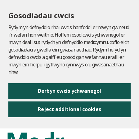
Gosodiadau cwcis
Rydym yn defnyddio rhai cwcis hanfodol er mwyn gwneud
i'r wefan hon weithio. Hoffem osod cwcis ychwanegol er
mwyn deall sut rydych yn defnyddio medr.cymru, cofio eich
gosodiadau a gwella ein gwasanaethau. Rydym hefyd yn
defnyddio cwcis a gaiff eu gosod gan wefannau eraill er
mwyn ein helpu i gyflwyno cynnwys o'u gwasanaethau
nhw.
Derbyn cwcis ychwanegol
Reject additional cookies