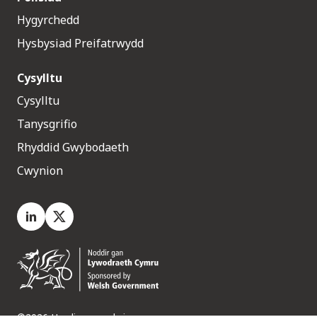
Hygyrchedd
Hysbysiad Preifatrwydd
Cysylltu
Cysylltu
Tanysgrifio
Rhyddid Gwybodaeth
Cwynion
LinkedIn
X.com