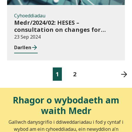
Cyhoeddiadau
Medr/2024/02: HESES –
consultation on changes for
2024/25 collection of Degree
23 Sep 2024
Apprenticeship in-year data
Darllen
1
2
Rhagor o wybodaeth am
waith Medr
Gallwch danysgrifio i ddiweddariadau i fod y cyntaf i
wybod am ein cyhoeddiadau, ein newyddion a’n