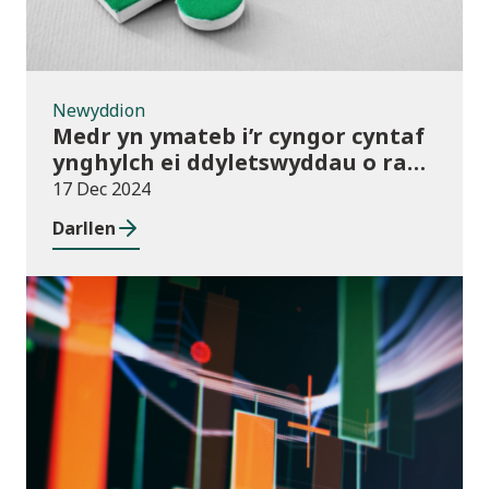
Newyddion
Medr yn ymateb i’r cyngor cyntaf
ynghylch ei ddyletswyddau o ran
y Gymraeg
17 Dec 2024
Darllen
Newyddion