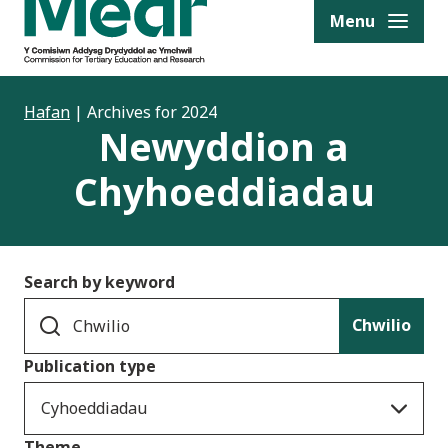
to content
Menu
Hafan
|
Archives for 2024
Newyddion a
Chyhoeddiadau
Search by keyword
Chwilio
Publication type
Cyhoeddiadau
Theme