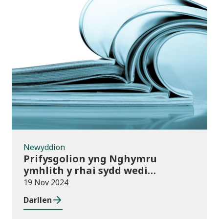
Newyddion
Newyddion
Prifysgolion yng Nghymru
ymhlith y rhai sydd wedi
mabwysiadu’r polisïau arfer
19 Nov 2024
gorau ar gwmnïau deillio
Darllen