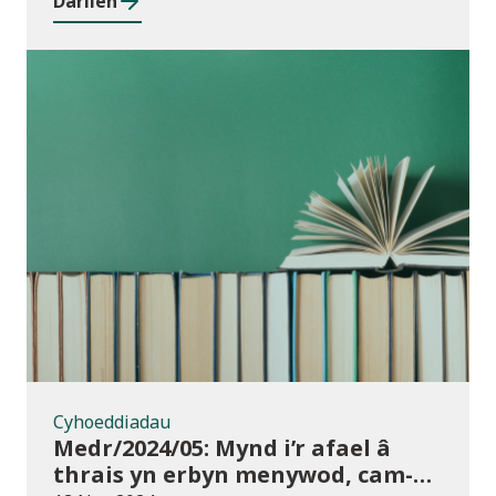
Darllen
rhwng cyrsiau ar gyfer 2023/24
Cyhoeddiadau
Cyhoeddiadau
Medr/2024/05: Mynd i’r afael â
thrais yn erbyn menywod, cam-