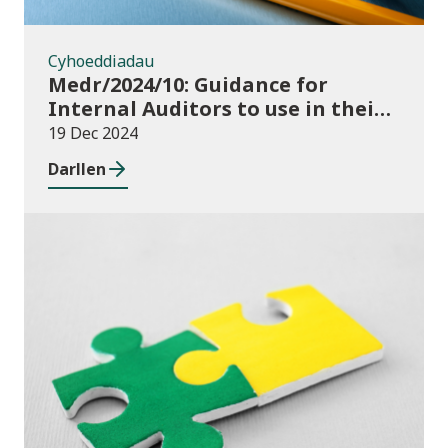
Cyhoeddiadau
Medr/2024/10: Guidance for
Internal Auditors to use in their
Annual Internal Audit of HE Data
19 Dec 2024
Systems and Processes
Darllen
Newyddion