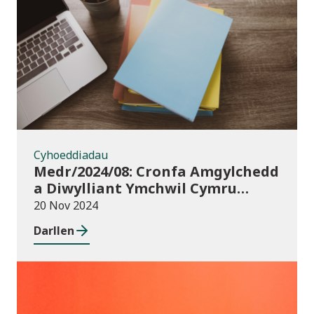
Cyhoeddiadau
Cyhoeddiadau
Medr/2024/08: Cronfa Amgylchedd
a Diwylliant Ymchwil Cymru
(WREC) 2024/25
20 Nov 2024
Darllen