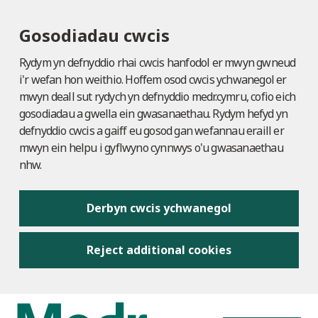
Gosodiadau cwcis
Rydym yn defnyddio rhai cwcis hanfodol er mwyn gwneud
i'r wefan hon weithio. Hoffem osod cwcis ychwanegol er
mwyn deall sut rydych yn defnyddio medr.cymru, cofio eich
gosodiadau a gwella ein gwasanaethau. Rydym hefyd yn
defnyddio cwcis a gaiff eu gosod gan wefannau eraill er
mwyn ein helpu i gyflwyno cynnwys o'u gwasanaethau
nhw.
Derbyn cwcis ychwanegol
Reject additional cookies