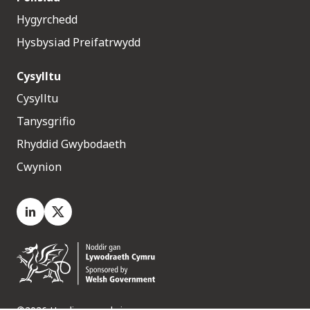
Hygyrchedd
Hysbysiad Preifatrwydd
Cysylltu
Cysylltu
Tanysgrifio
Rhyddid Gwybodaeth
Cwynion
LinkedIn
X.com