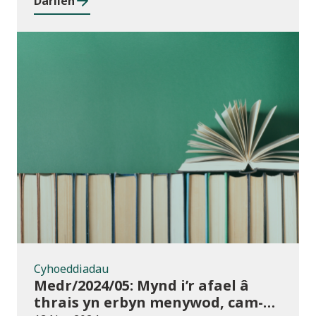
Darllen
rhwng cyrsiau ar gyfer 2023/24
Cyhoeddiadau
Cyhoeddiadau
Medr/2024/05: Mynd i’r afael â
thrais yn erbyn menywod, cam-