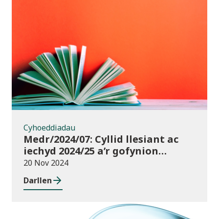
Cyhoeddiadau
Cyhoeddiadau
Medr/2024/07: Cyllid llesiant ac
iechyd 2024/25 a’r gofynion
monitro
20 Nov 2024
Darllen