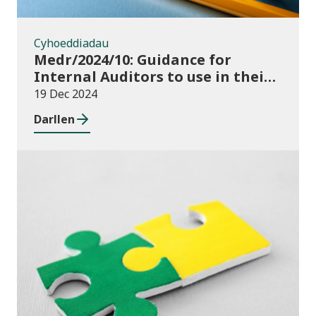
Cyhoeddiadau
Medr/2024/10: Guidance for
Internal Auditors to use in their
Annual Internal Audit of HE Data
19 Dec 2024
Systems and Processes
Darllen
Newyddion