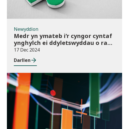
Newyddion
Medr yn ymateb i’r cyngor cyntaf
ynghylch ei ddyletswyddau o ran
y Gymraeg
17 Dec 2024
Darllen
Newyddion