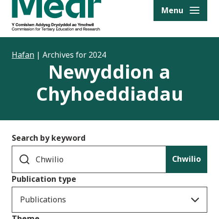
to content
Menu
Hafan
|
Archives for 2024
Newyddion a
Chyhoeddiadau
Search by keyword
Chwilio
Publication type
Publications
Theme