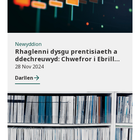
Newyddion
Rhaglenni dysgu prentisiaeth a
ddechreuwyd: Chwefror i Ebrill
2024 (dros dro)
28 Nov 2024
Darllen
Cyhoeddiadau