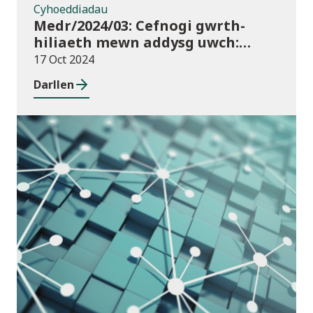
Cyhoeddiadau
Medr/2024/03: Cefnogi gwrth-
hiliaeth mewn addysg uwch:
canllawiau a dyraniadau 2024/25
17 Oct 2024
Darllen
Cyhoeddiadau