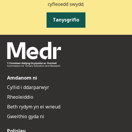
cyfleoedd swydd.
Tanysgrifio
Amdanom ni
Cyllid i ddarparwyr
Rheoleiddio
Beth rydym yn ei wneud
Gweithio gyda ni
Polisïau