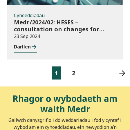
Cyhoeddiadau
Medr/2024/02: HESES –
consultation on changes for
2024/25 collection of Degree
23 Sep 2024
Apprenticeship in-year data
Darllen
1
2
Rhagor o wybodaeth am
waith Medr
Gallwch danysgrifio i ddiweddariadau i fod y cyntaf i
wybod am ein cyhoeddiadau, ein newyddion a’n