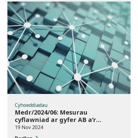
Cyhoeddiadau
Cyhoeddiadau
Medr/2024/06: Mesurau
cyflawniad ar gyfer AB a’r
chweched dosbarth:
19 Nov 2024
Ymgynghoriad ar drosglwyddo