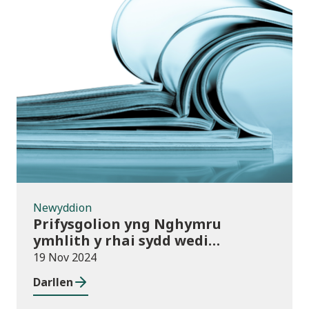
Newyddion
Newyddion
Prifysgolion yng Nghymru
ymhlith y rhai sydd wedi
mabwysiadu’r polisïau arfer
19 Nov 2024
gorau ar gwmnïau deillio
Darllen