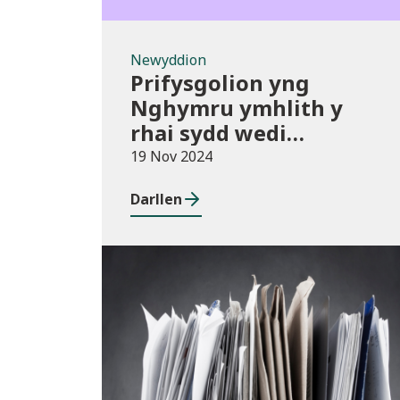
Newyddion
Prifysgolion yng
Nghymru ymhlith y
rhai sydd wedi
mabwysiadu’r polisïau
19 Nov 2024
arfer gorau ar gwmnïau
Darllen
deillio
Cyhoeddiadau