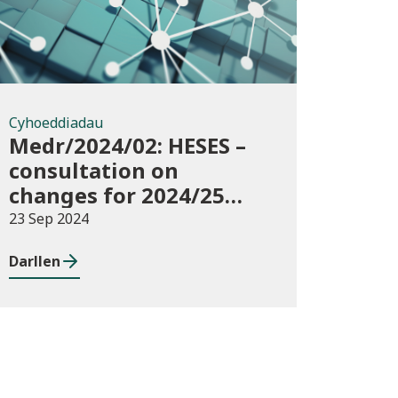
Cyhoeddiadau
Medr/2024/02: HESES –
consultation on
changes for 2024/25
collection of Degree
23 Sep 2024
Apprenticeship in-year
Darllen
data