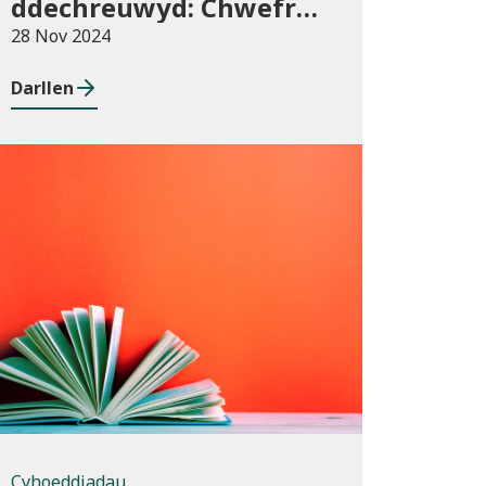
ddechreuwyd: Chwefror
i Ebrill 2024 (dros dro)
28 Nov 2024
Darllen
Cyhoeddiadau
Cyhoeddiadau