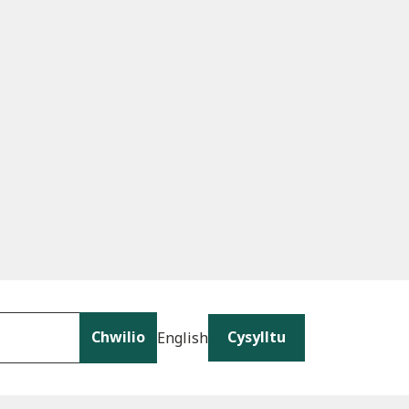
Chwilio
Cysylltu
English