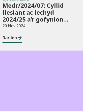
Medr/2024/07: Cyllid
llesiant ac iechyd
2024/25 a’r gofynion
monitro
20 Nov 2024
Darllen
Cyhoeddiadau