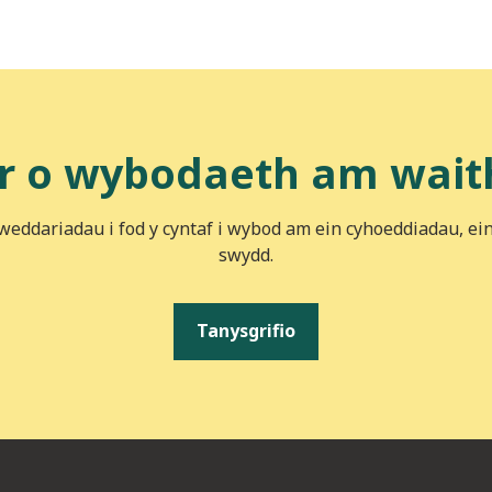
r o wybodaeth am wait
iweddariadau i fod y cyntaf i wybod am ein cyhoeddiadau, ei
swydd.
Tanysgrifio