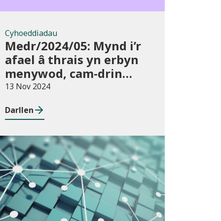
Cyhoeddiadau
Medr/2024/05: Mynd i’r
afael â thrais yn erbyn
menywod, cam-drin
domestig a thrais
13 Nov 2024
rhywiol mewn addysg
Darllen
uwch
Cyhoeddiadau