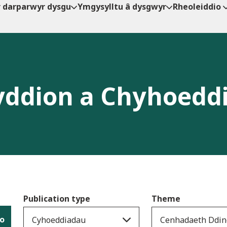
r darparwyr dysgu
Ymgysylltu â dysgwyr
Rheoleiddio
ddion a Chyhoedd
Publication type
Theme
io
Cyhoeddiadau
Cenhadaeth Ddin