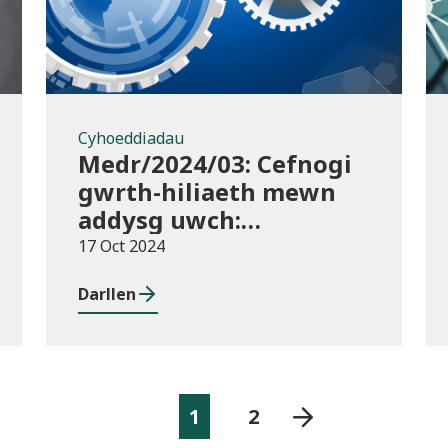
Cyhoeddiadau
Medr/2024/03: Cefnogi
gwrth-hiliaeth mewn
addysg uwch:
canllawiau a
17 Oct 2024
dyraniadau 2024/25
Darllen
1
2