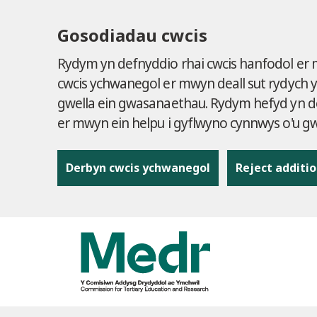
Gosodiadau cwcis
Rydym yn defnyddio rhai cwcis hanfodol er
cwcis ychwanegol er mwyn deall sut rydych 
gwella ein gwasanaethau. Rydym hefyd yn de
er mwyn ein helpu i gyflwyno cynnwys o'u 
Derbyn cwcis ychwanegol
Reject additio
to content