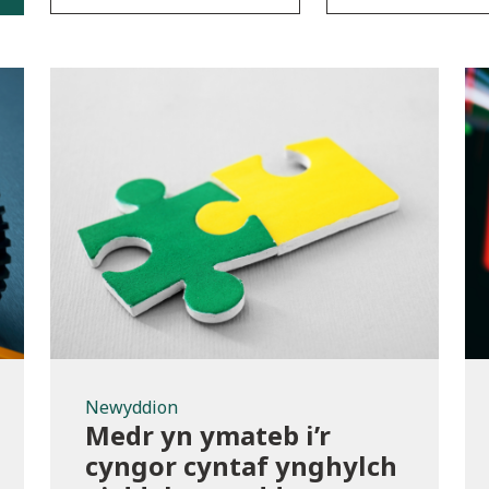
Newyddion
Newyddion
Medr yn ymateb i’r
cyngor cyntaf ynghylch