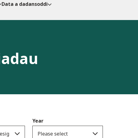
Data a dadansoddi
iadau
Year
esig
Please select