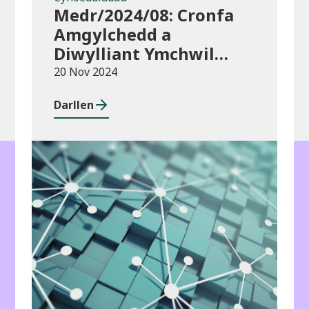
Medr/2024/08: Cronfa
Amgylchedd a
Diwylliant Ymchwil
Cymru (WREC) 2024/25
20 Nov 2024
Darllen
Cyhoeddiadau