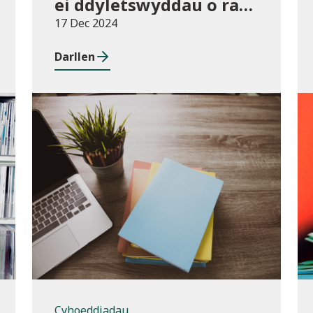
ei ddyletswyddau o ran
y Gymraeg
17 Dec 2024
Darllen
Cyhoeddiadau
Cyhoeddiadau