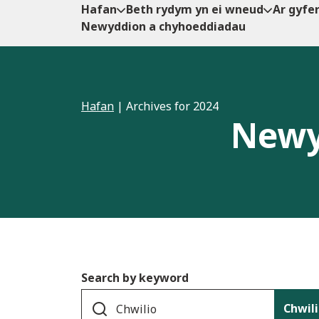
Hafan
Beth rydym yn ei wneud
Ar gyfe
Newyddion a chyhoeddiadau
Hafan
|
Archives for 2024
Newy
Search by keyword
Chwil