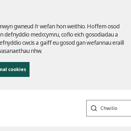
 mwyn gwneud i'r wefan hon weithio. Hoffem osod
yn defnyddio medr.cymru, cofio eich gosodiadau a
fnyddio cwcis a gaiff eu gosod gan wefannau eraill
gwasanaethau nhw.
nal cookies
Search