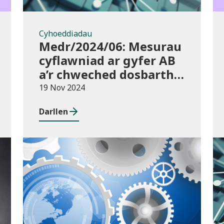
Cyhoeddiadau
Medr/2024/06: Mesurau
cyflawniad ar gyfer AB
a’r chweched dosbarth:
Ymgynghoriad ar
19 Nov 2024
drosglwyddo rhwng
Darllen
cyrsiau ar gyfer 2023/24
Cyhoeddiadau