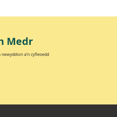
h Medr
n newyddion a’n cyfleoedd