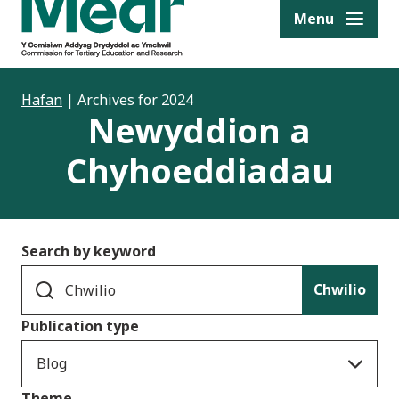
to content
Menu
Hafan
|
Archives for 2024
Newyddion a
Chyhoeddiadau
Search by keyword
Chwilio
Publication type
Blog
Theme