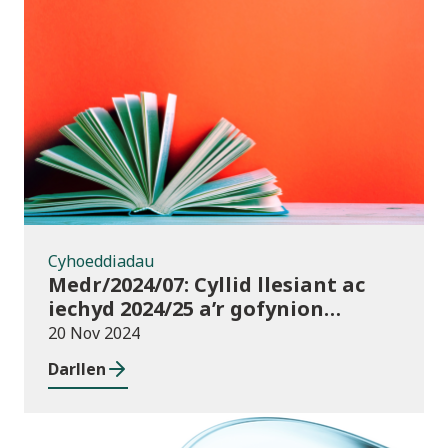
Cyhoeddiadau
Cyhoeddiadau
Medr/2024/07: Cyllid llesiant ac
iechyd 2024/25 a’r gofynion
monitro
20 Nov 2024
Darllen