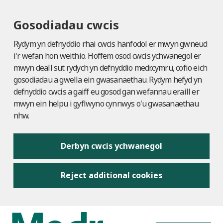
Gosodiadau cwcis
Rydym yn defnyddio rhai cwcis hanfodol er mwyn gwneud
i'r wefan hon weithio. Hoffem osod cwcis ychwanegol er
mwyn deall sut rydych yn defnyddio medr.cymru, cofio eich
gosodiadau a gwella ein gwasanaethau. Rydym hefyd yn
defnyddio cwcis a gaiff eu gosod gan wefannau eraill er
mwyn ein helpu i gyflwyno cynnwys o'u gwasanaethau
nhw.
Derbyn cwcis ychwanegol
Reject additional cookies