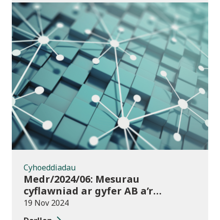
Cyhoeddiadau
Cyhoeddiadau
Medr/2024/06: Mesurau
cyflawniad ar gyfer AB a’r
chweched dosbarth:
19 Nov 2024
Ymgynghoriad ar drosglwyddo