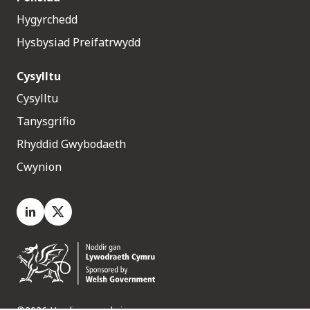
Hygyrchedd
Hysbysiad Preifatrwydd
Cysylltu
Cysylltu
Tanysgrifio
Rhyddid Gwybodaeth
Cwynion
LinkedIn
X.com