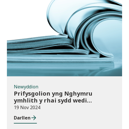
Newyddion
Newyddion
Prifysgolion yng Nghymru
ymhlith y rhai sydd wedi
mabwysiadu’r polisïau arfer
19 Nov 2024
gorau ar gwmnïau deillio
Darllen