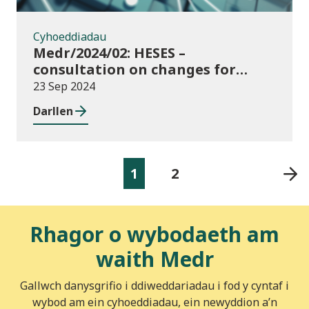
Cyhoeddiadau
Medr/2024/02: HESES –
consultation on changes for
2024/25 collection of Degree
23 Sep 2024
Apprenticeship in-year data
Darllen
1
2
Rhagor o wybodaeth am
waith Medr
Gallwch danysgrifio i ddiweddariadau i fod y cyntaf i
wybod am ein cyhoeddiadau, ein newyddion a’n