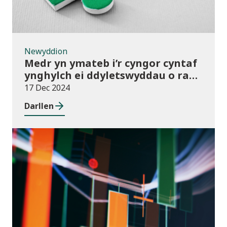
Newyddion
Medr yn ymateb i’r cyngor cyntaf
ynghylch ei ddyletswyddau o ran
y Gymraeg
17 Dec 2024
Darllen
Newyddion