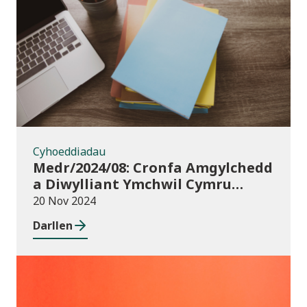
Cyhoeddiadau
Cyhoeddiadau
Medr/2024/08: Cronfa Amgylchedd
a Diwylliant Ymchwil Cymru
(WREC) 2024/25
20 Nov 2024
Darllen