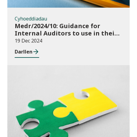
Cyhoeddiadau
Medr/2024/10: Guidance for
Internal Auditors to use in their
Annual Internal Audit of HE Data
19 Dec 2024
Systems and Processes
Darllen
Newyddion