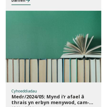
Darllen
rhwng cyrsiau ar gyfer 2023/24
Cyhoeddiadau
Cyhoeddiadau
Medr/2024/05: Mynd i’r afael â
thrais yn erbyn menywod, cam-