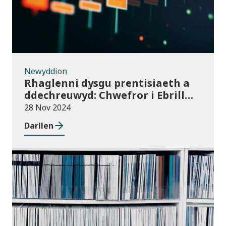
Newyddion
Rhaglenni dysgu prentisiaeth a
ddechreuwyd: Chwefror i Ebrill
2024 (dros dro)
28 Nov 2024
Darllen
Cyhoeddiadau