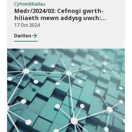
Cyhoeddiadau
Medr/2024/03: Cefnogi gwrth-
hiliaeth mewn addysg uwch:
canllawiau a dyraniadau 2024/25
17 Oct 2024
Darllen
Cyhoeddiadau