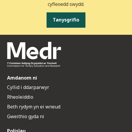
cyfleoedd swydd.
Tanysgrifio
Amdanom ni
Cyllid i ddarparwyr
Rheoleiddio
Beth rydym yn ei wneud
Gweithio gyda ni
Polisïau