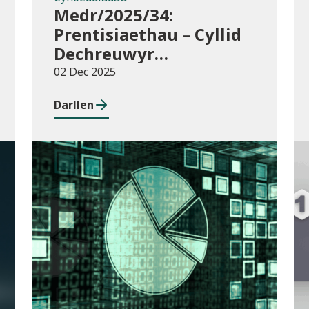
Medr/2025/34:
Prentisiaethau – Cyllid
Dechreuwyr
Ychwanegol y Rhaglen
02 Dec 2025
Lywodraethu
Darllen
Cyhoeddiadau