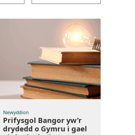
Newyddion
Newyddion
Prifysgol Bangor yw’r
drydedd o Gymru i gael