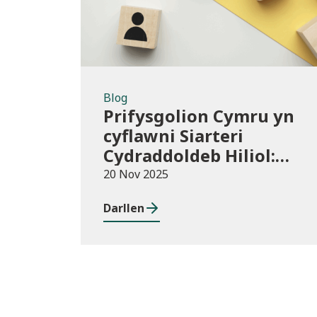
Blog
Prifysgolion Cymru yn
cyflawni Siarteri
Cydraddoldeb Hiliol:
Prifysgolion yn
20 Nov 2025
chwarae eu rhan mewn
Darllen
Cymru wrth-hiliol