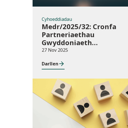
Cyhoeddiadau
Medr/2025/32: Cronfa
Partneriaethau
Gwyddoniaeth
Rhyngwladol (ISPF)
27 Nov 2025
2025-26
Darllen
Blog