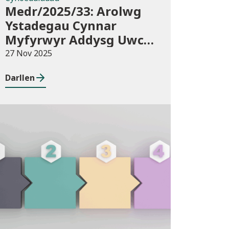
Medr/2025/33: Arolwg
Ystadegau Cynnar
Myfyrwyr Addysg Uwch
2025/26
27 Nov 2025
Darllen
Cyhoeddiadau