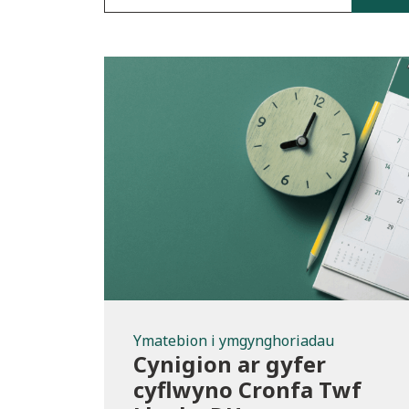
Ymatebion i
ymgynghoriad
u
Ymatebion i ymgynghoriadau
Cynigion ar gyfer
cyflwyno Cronfa Twf