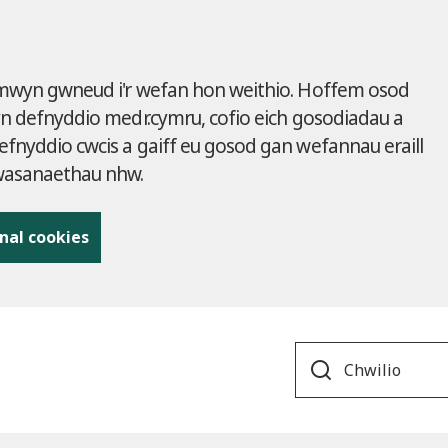
 mwyn gwneud i'r wefan hon weithio. Hoffem osod
yn defnyddio medr.cymru, cofio eich gosodiadau a
fnyddio cwcis a gaiff eu gosod gan wefannau eraill
gwasanaethau nhw.
nal cookies
Search