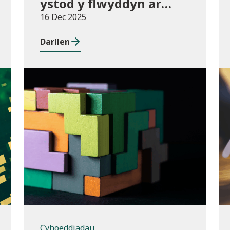
ystod y flwyddyn ar
gyfer darpariaeth
16 Dec 2025
conservatoire
Darllen
cerddoriaeth a drama
sy’n seiliedig ar
berfformio
Cyhoeddiadau
Cyhoeddiadau