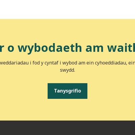
r o wybodaeth am wait
iweddariadau i fod y cyntaf i wybod am ein cyhoeddiadau, ei
swydd.
Tanysgrifio