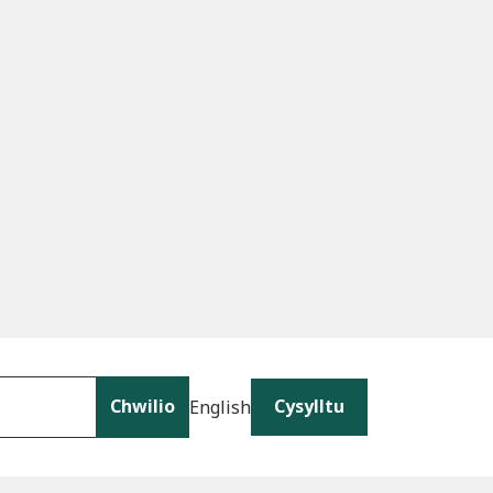
Chwilio
Cysylltu
English