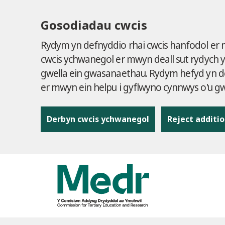
Gosodiadau cwcis
Rydym yn defnyddio rhai cwcis hanfodol er
cwcis ychwanegol er mwyn deall sut rydych 
gwella ein gwasanaethau. Rydym hefyd yn de
er mwyn ein helpu i gyflwyno cynnwys o'u 
Derbyn cwcis ychwanegol
Reject additio
to content