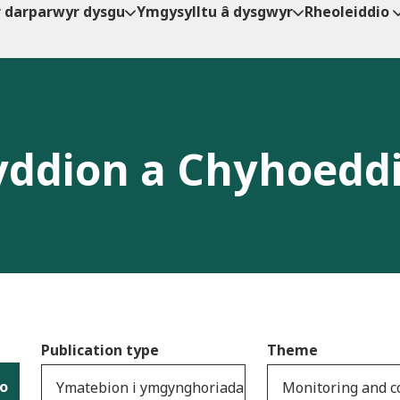
r darparwyr dysgu
Ymgysylltu â dysgwyr
Rheoleiddio
ddion a Chyhoedd
Publication type
Theme
io
Ymatebion i ymgynghoriadau
Monitoring and 