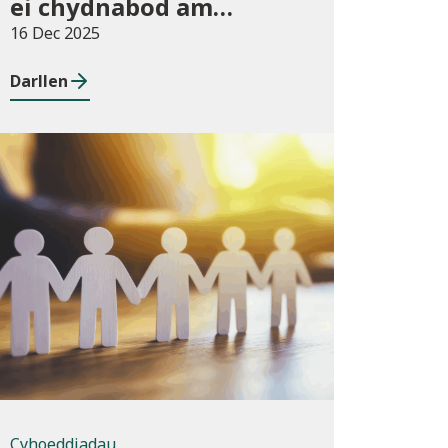
ei chydnabod am
arferion gorau ym maes
16 Dec 2025
cwmnïau deillio
Darllen
Cyhoeddiadau
Cyhoeddiadau