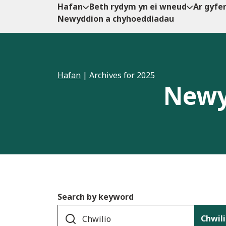
Hafan
Beth rydym yn ei wneud
Ar gyfe
Newyddion a chyhoeddiadau
Hafan
|
Archives for 2025
Newy
Search by keyword
Chwil