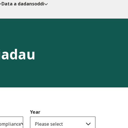
Data a dadansoddi
iadau
Year
compliance
Please select