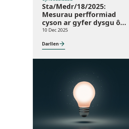
Sta/Medr/18/2025:
Mesurau perfformiad
cyson ar gyfer dysgu ôl-
16: Cyrchfannau
10 Dec 2025
dysgwyr, Awst 2021 i
Darllen
Orffennaf 2023
Cyhoeddiadau