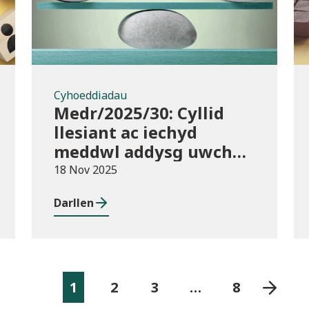
Cyhoeddiadau
Medr/2025/30: Cyllid
llesiant ac iechyd
meddwl addysg uwch
2025/26
18 Nov 2025
Darllen
1
2
3
…
8