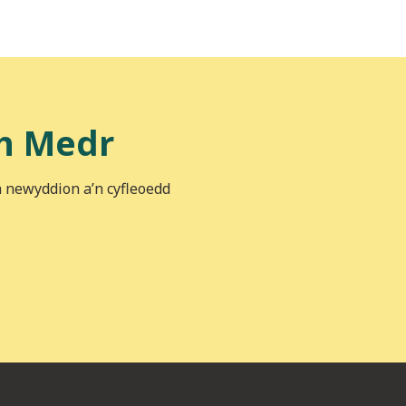
h Medr
n newyddion a’n cyfleoedd