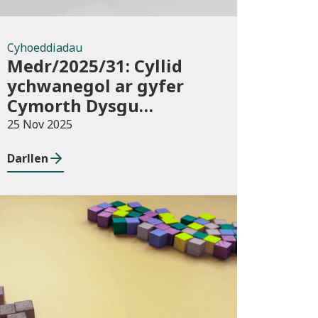
Cyhoeddiadau
Medr/2025/31: Cyllid
ychwanegol ar gyfer
Cymorth Dysgu
Ychwanegol 2025/26
25 Nov 2025
Darllen
Blog