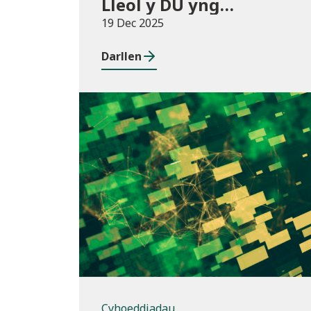
Lleol y DU yng
Nghymru
19 Dec 2025
Darllen
Cyhoeddiadau
Cyhoeddiadau