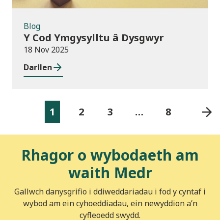
Blog
Y Cod Ymgysylltu â Dysgwyr
18 Nov 2025
Darllen
1
2
3
…
8
Rhagor o wybodaeth am
waith Medr
Gallwch danysgrifio i ddiweddariadau i fod y cyntaf i
wybod am ein cyhoeddiadau, ein newyddion a’n
cyfleoedd swydd.