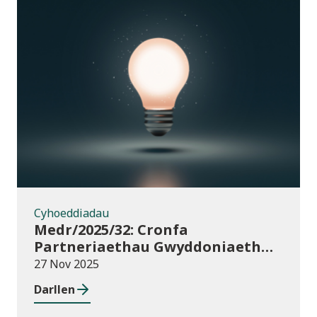
Cyhoeddiadau
Cyhoeddiadau
Medr/2025/32: Cronfa
Partneriaethau Gwyddoniaeth
Rhyngwladol (ISPF) 2025-26
27 Nov 2025
Darllen