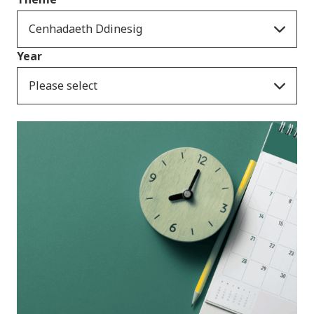
Cenhadaeth Ddinesig
Year
Please select
Ymatebion i
ymgynghoriadau