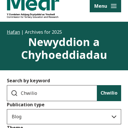
to content
Menu
Hafan
|
Archives for 2025
Newyddion a
Chyhoeddiadau
Search by keyword
Chwilio
Publication type
Blog
Theme