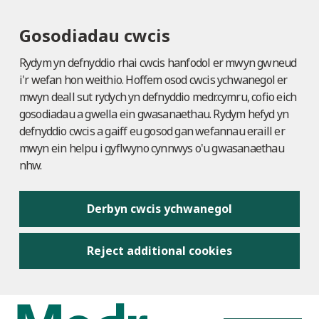
Gosodiadau cwcis
Rydym yn defnyddio rhai cwcis hanfodol er mwyn gwneud
i'r wefan hon weithio. Hoffem osod cwcis ychwanegol er
mwyn deall sut rydych yn defnyddio medr.cymru, cofio eich
gosodiadau a gwella ein gwasanaethau. Rydym hefyd yn
defnyddio cwcis a gaiff eu gosod gan wefannau eraill er
mwyn ein helpu i gyflwyno cynnwys o'u gwasanaethau
nhw.
Derbyn cwcis ychwanegol
Reject additional cookies