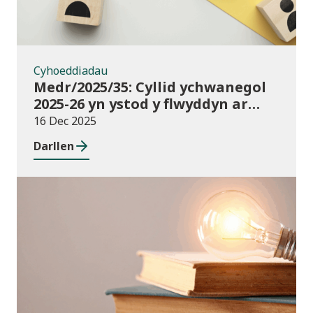
Cyhoeddiadau
Medr/2025/35: Cyllid ychwanegol
2025-26 yn ystod y flwyddyn ar
gyfer darpariaeth conservatoire
16 Dec 2025
cerddoriaeth a drama sy’n
Darllen
seiliedig ar berfformio
Newyddion