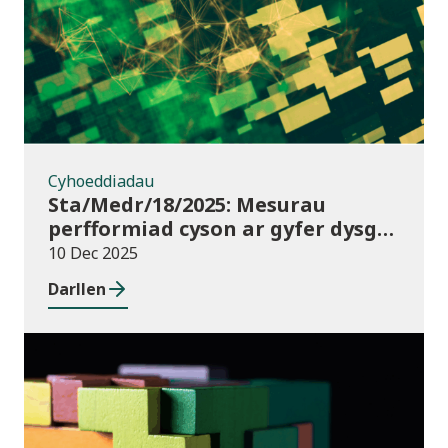
Cyhoeddiadau
Sta/Medr/18/2025: Mesurau
perfformiad cyson ar gyfer dysgu
ôl-16: Cyrchfannau dysgwyr, Awst
10 Dec 2025
2021 i Orffennaf 2023
Darllen