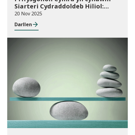
Siarteri Cydraddoldeb Hiliol:
Prifysgolion yn chwarae eu rhan
20 Nov 2025
mewn Cymru wrth-hiliol
Darllen
Cyhoeddiadau