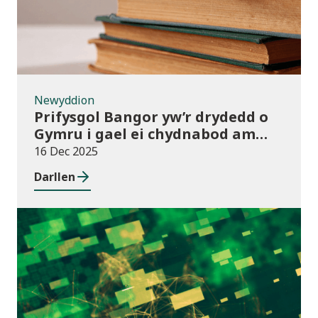
Newyddion
Prifysgol Bangor yw’r drydedd o
Gymru i gael ei chydnabod am
arferion gorau ym maes cwmnïau
16 Dec 2025
deillio
Darllen
Cyhoeddiadau