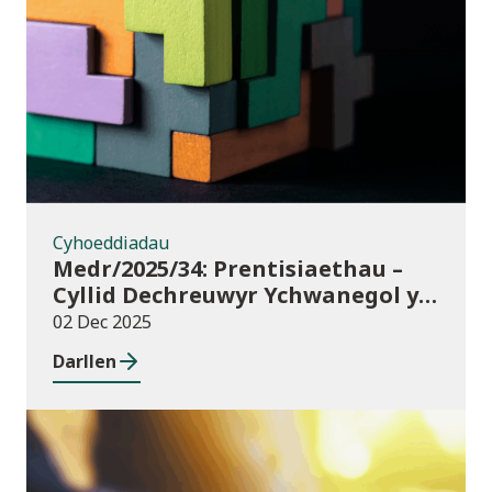
Cyhoeddiadau
Cyhoeddiadau
Medr/2025/34: Prentisiaethau –
Cyllid Dechreuwyr Ychwanegol y
Rhaglen Lywodraethu
02 Dec 2025
Darllen