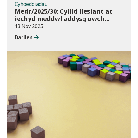
Cyhoeddiadau
Medr/2025/30: Cyllid llesiant ac
iechyd meddwl addysg uwch
2025/26
18 Nov 2025
Darllen
Blog