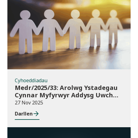
Cyhoeddiadau
Cyhoeddiadau
Medr/2025/33: Arolwg Ystadegau
Cynnar Myfyrwyr Addysg Uwch
2025/26
27 Nov 2025
Darllen