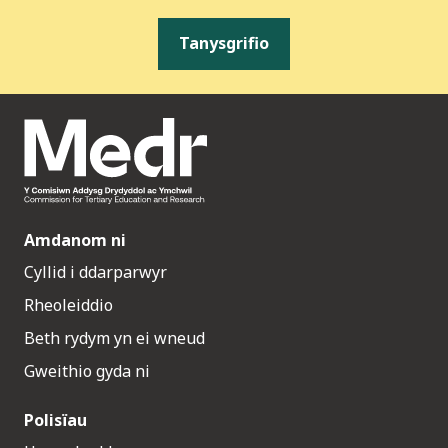
Tanysgrifio
Amdanom ni
Cyllid i ddarparwyr
Rheoleiddio
Beth rydym yn ei wneud
Gweithio gyda ni
Polisïau