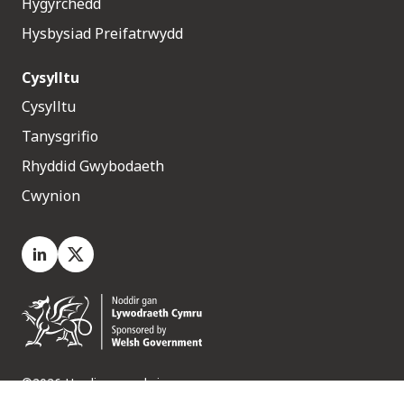
Hygyrchedd
Hysbysiad Preifatrwydd
Cysylltu
Cysylltu
Tanysgrifio
Rhyddid Gwybodaeth
Cwynion
LinkedIn
X.com
©2026 Hawliau a gedwir