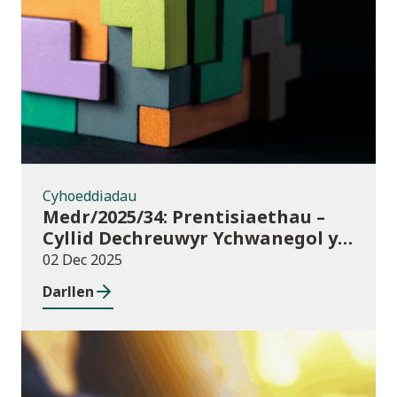
Cyhoeddiadau
Cyhoeddiadau
Medr/2025/34: Prentisiaethau –
Cyllid Dechreuwyr Ychwanegol y
Rhaglen Lywodraethu
02 Dec 2025
Darllen