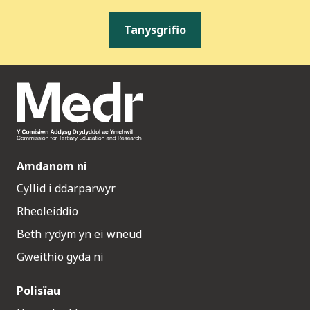
Tanysgrifio
Amdanom ni
Cyllid i ddarparwyr
Rheoleiddio
Beth rydym yn ei wneud
Gweithio gyda ni
Polisïau