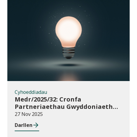
Cyhoeddiadau
Cyhoeddiadau
Medr/2025/32: Cronfa
Partneriaethau Gwyddoniaeth
Rhyngwladol (ISPF) 2025-26
27 Nov 2025
Darllen