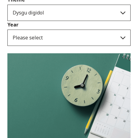
Dysgu digidol
Year
Please select
Ymatebion i
ymgynghoriadau