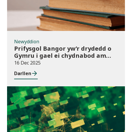
Newyddion
Prifysgol Bangor yw’r drydedd o
Gymru i gael ei chydnabod am
arferion gorau ym maes cwmnïau
16 Dec 2025
deillio
Darllen
Cyhoeddiadau