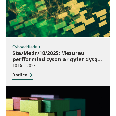
Cyhoeddiadau
Sta/Medr/18/2025: Mesurau
perfformiad cyson ar gyfer dysgu
ôl-16: Cyrchfannau dysgwyr, Awst
10 Dec 2025
2021 i Orffennaf 2023
Darllen