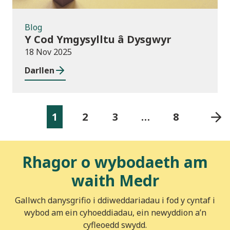
Blog
Y Cod Ymgysylltu â Dysgwyr
18 Nov 2025
Darllen
1
2
3
…
8
Rhagor o wybodaeth am
waith Medr
Gallwch danysgrifio i ddiweddariadau i fod y cyntaf i
wybod am ein cyhoeddiadau, ein newyddion a’n
cyfleoedd swydd.