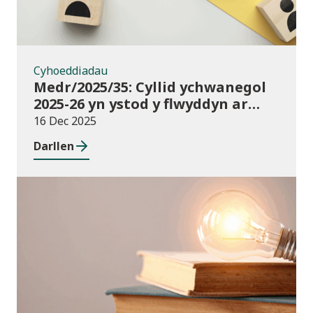
Cyhoeddiadau
Medr/2025/35: Cyllid ychwanegol
2025-26 yn ystod y flwyddyn ar
gyfer darpariaeth conservatoire
16 Dec 2025
cerddoriaeth a drama sy’n
Darllen
seiliedig ar berfformio
Newyddion