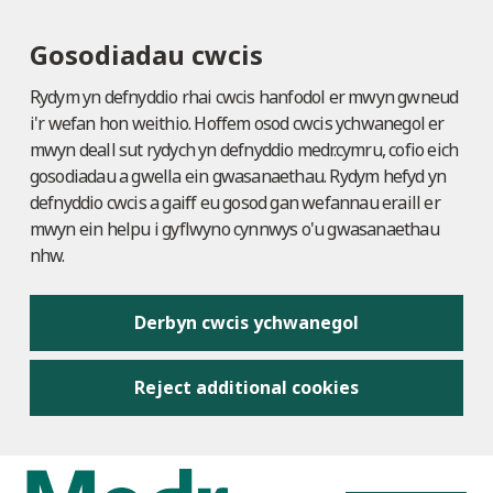
Gosodiadau cwcis
Rydym yn defnyddio rhai cwcis hanfodol er mwyn gwneud
i'r wefan hon weithio. Hoffem osod cwcis ychwanegol er
mwyn deall sut rydych yn defnyddio medr.cymru, cofio eich
gosodiadau a gwella ein gwasanaethau. Rydym hefyd yn
defnyddio cwcis a gaiff eu gosod gan wefannau eraill er
mwyn ein helpu i gyflwyno cynnwys o'u gwasanaethau
nhw.
Derbyn cwcis ychwanegol
Reject additional cookies