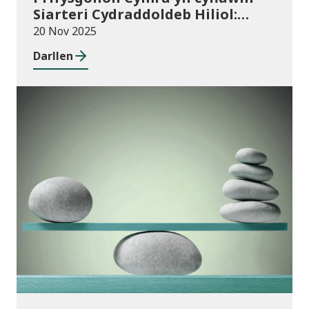
Siarteri Cydraddoldeb Hiliol:
Prifysgolion yn chwarae eu rhan
20 Nov 2025
mewn Cymru wrth-hiliol
Darllen
Cyhoeddiadau