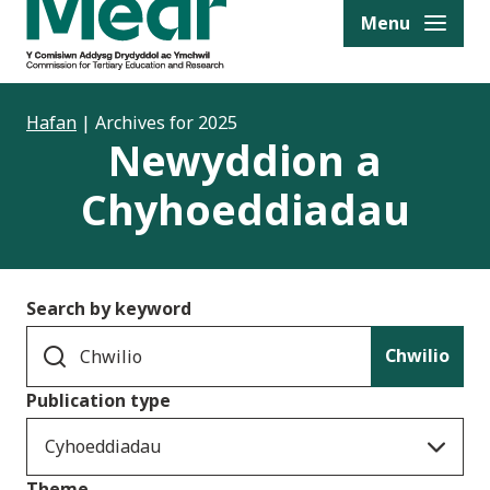
to content
Menu
Hafan
|
Archives for 2025
Newyddion a
Chyhoeddiadau
Search by keyword
Chwilio
Publication type
Cyhoeddiadau
Theme