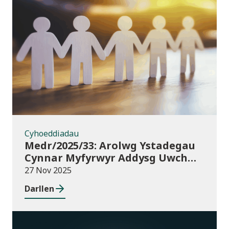
Cyhoeddiadau
Cyhoeddiadau
Medr/2025/33: Arolwg Ystadegau
Cynnar Myfyrwyr Addysg Uwch
2025/26
27 Nov 2025
Darllen