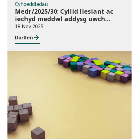
Cyhoeddiadau
Medr/2025/30: Cyllid llesiant ac
iechyd meddwl addysg uwch
2025/26
18 Nov 2025
Darllen
Blog