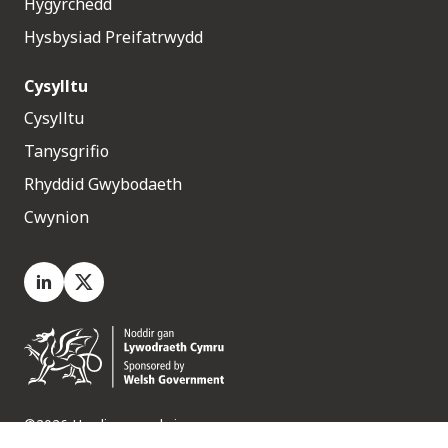
Hygyrchedd
Hysbysiad Preifatrwydd
Cysylltu
Cysylltu
Tanysgrifio
Rhyddid Gwybodaeth
Cwynion
LinkedIn
X.com
©2026 Hawliau a gedwir