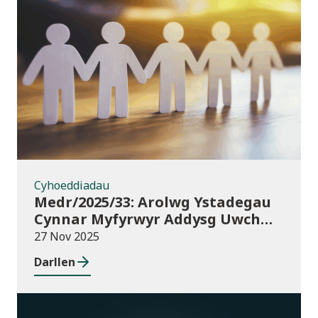
Cyhoeddiadau
Cyhoeddiadau
Medr/2025/33: Arolwg Ystadegau
Cynnar Myfyrwyr Addysg Uwch
2025/26
27 Nov 2025
Darllen