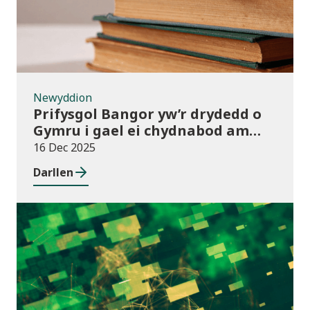
Newyddion
Prifysgol Bangor yw’r drydedd o
Gymru i gael ei chydnabod am
arferion gorau ym maes cwmnïau
16 Dec 2025
deillio
Darllen
Cyhoeddiadau