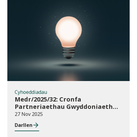
Cyhoeddiadau
Cyhoeddiadau
Medr/2025/32: Cronfa
Partneriaethau Gwyddoniaeth
Rhyngwladol (ISPF) 2025-26
27 Nov 2025
Darllen