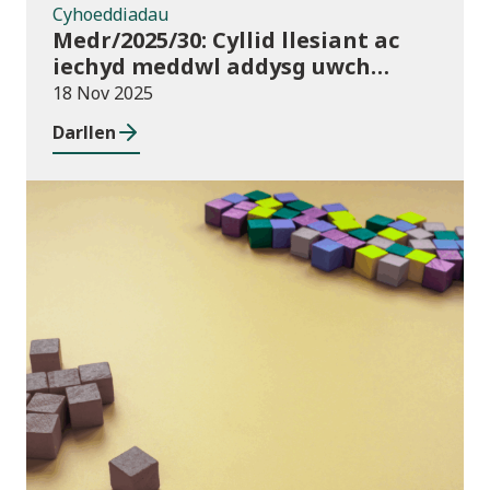
Cyhoeddiadau
Medr/2025/30: Cyllid llesiant ac
iechyd meddwl addysg uwch
2025/26
18 Nov 2025
Darllen
Blog