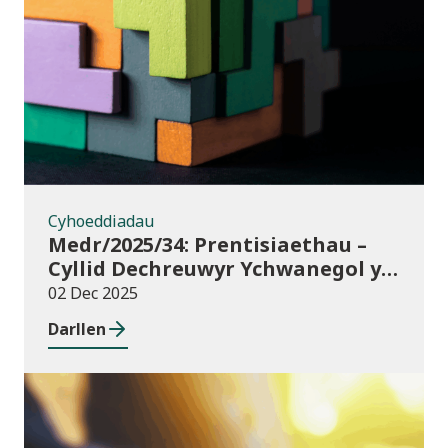
Cyhoeddiadau
Cyhoeddiadau
Medr/2025/34: Prentisiaethau –
Cyllid Dechreuwyr Ychwanegol y
Rhaglen Lywodraethu
02 Dec 2025
Darllen