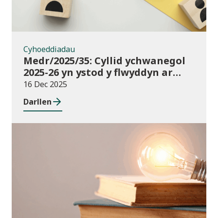
Cyhoeddiadau
Medr/2025/35: Cyllid ychwanegol
2025-26 yn ystod y flwyddyn ar
gyfer darpariaeth conservatoire
16 Dec 2025
cerddoriaeth a drama sy’n
Darllen
seiliedig ar berfformio
Newyddion