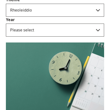
Rheoleiddio
Year
Please select
Ymatebion i
ymgynghoriadau