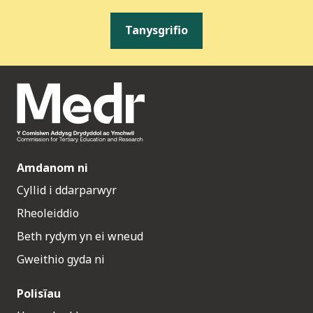
Tanysgrifio
Amdanom ni
Cyllid i ddarparwyr
Rheoleiddio
Beth rydym yn ei wneud
Gweithio gyda ni
Polisïau