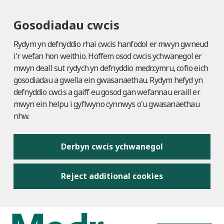
Gosodiadau cwcis
Rydym yn defnyddio rhai cwcis hanfodol er mwyn gwneud
i'r wefan hon weithio. Hoffem osod cwcis ychwanegol er
mwyn deall sut rydych yn defnyddio medr.cymru, cofio eich
gosodiadau a gwella ein gwasanaethau. Rydym hefyd yn
defnyddio cwcis a gaiff eu gosod gan wefannau eraill er
mwyn ein helpu i gyflwyno cynnwys o'u gwasanaethau
nhw.
Derbyn cwcis ychwanegol
Reject additional cookies