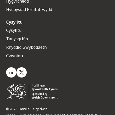
Hygyrchedd
Hysbysiad Preifatrwydd
Cysylltu
Cysylltu
Tanysgrifio
Rhyddid Gwybodaeth
Cwynion
LinkedIn
X.com
©2026 Hawliau a gedwir