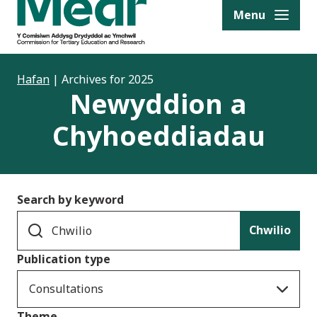
to content
Menu
Hafan
|
Archives for 2025
Newyddion a
Chyhoeddiadau
Search by keyword
Chwilio
Publication type
Consultations
Theme