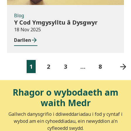
Blog
Y Cod Ymgysylltu â Dysgwyr
18 Nov 2025
Darllen
1
2
3
…
8
Rhagor o wybodaeth am
waith Medr
Gallwch danysgrifio i ddiweddariadau i fod y cyntaf i
wybod am ein cyhoeddiadau, ein newyddion a’n
cyfleoedd swydd.