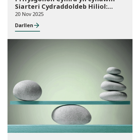
Siarteri Cydraddoldeb Hiliol:
Prifysgolion yn chwarae eu rhan
20 Nov 2025
mewn Cymru wrth-hiliol
Darllen
Cyhoeddiadau