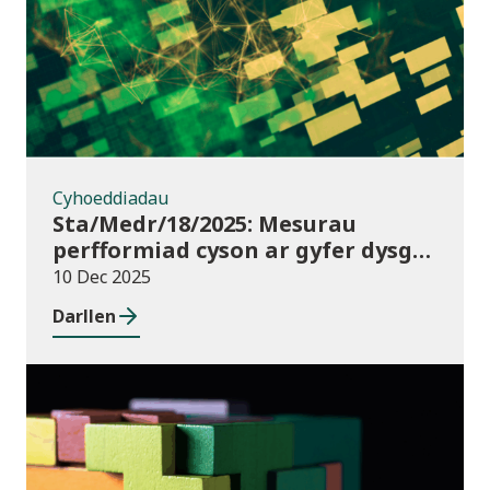
Cyhoeddiadau
Sta/Medr/18/2025: Mesurau
perfformiad cyson ar gyfer dysgu
ôl-16: Cyrchfannau dysgwyr, Awst
10 Dec 2025
2021 i Orffennaf 2023
Darllen