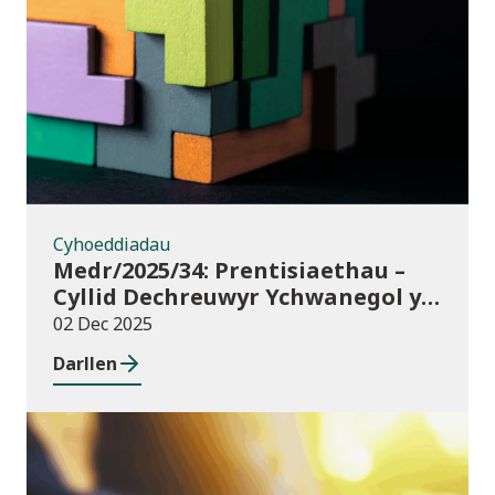
Cyhoeddiadau
Cyhoeddiadau
Medr/2025/34: Prentisiaethau –
Cyllid Dechreuwyr Ychwanegol y
Rhaglen Lywodraethu
02 Dec 2025
Darllen