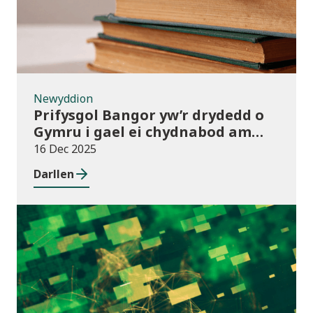
Newyddion
Prifysgol Bangor yw’r drydedd o
Gymru i gael ei chydnabod am
arferion gorau ym maes cwmnïau
16 Dec 2025
deillio
Darllen
Cyhoeddiadau