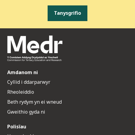
Tanysgrifio
Amdanom ni
Cyllid i ddarparwyr
Rheoleiddio
Beth rydym yn ei wneud
Gweithio gyda ni
Polisïau