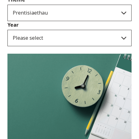
Prentisiaethau
Year
Please select
Ymatebion i
ymgynghoriadau