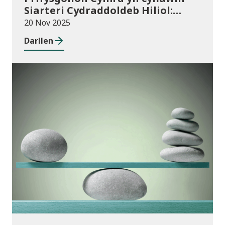
Siarteri Cydraddoldeb Hiliol:
Prifysgolion yn chwarae eu rhan
20 Nov 2025
mewn Cymru wrth-hiliol
Darllen
Cyhoeddiadau