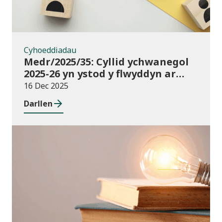
Cyhoeddiadau
Medr/2025/35: Cyllid ychwanegol
2025-26 yn ystod y flwyddyn ar
gyfer darpariaeth conservatoire
16 Dec 2025
cerddoriaeth a drama sy’n
Darllen
seiliedig ar berfformio
Newyddion