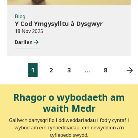
Blog
Y Cod Ymgysylltu â Dysgwyr
18 Nov 2025
Darllen
1
2
3
…
8
Rhagor o wybodaeth am
waith Medr
Gallwch danysgrifio i ddiweddariadau i fod y cyntaf i
wybod am ein cyhoeddiadau, ein newyddion a’n
cyfleoedd swydd.