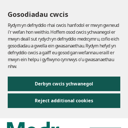
Gosodiadau cwcis
Rydym yn defnyddio rhai cwcis hanfodol er mwyn gwneud
i'r wefan hon weithio. Hoffem osod cwcis ychwanegol er
mwyn deall sut rydych yn defnyddio medr.cymru, cofio eich
gosodiadau a gwella ein gwasanaethau. Rydym hefyd yn
defnyddio cwcis a gaiff eu gosod gan wefannau eraill er
mwyn ein helpu i gyflwyno cynnwys o'u gwasanaethau
nhw.
Derbyn cwcis ychwanegol
Reject additional cookies