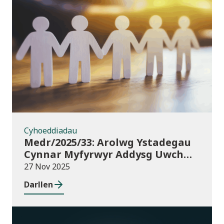
Cyhoeddiadau
Cyhoeddiadau
Medr/2025/33: Arolwg Ystadegau
Cynnar Myfyrwyr Addysg Uwch
2025/26
27 Nov 2025
Darllen