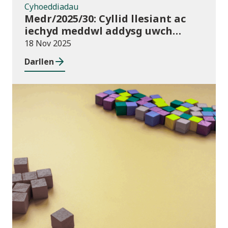
Cyhoeddiadau
Medr/2025/30: Cyllid llesiant ac
iechyd meddwl addysg uwch
2025/26
18 Nov 2025
Darllen
Blog