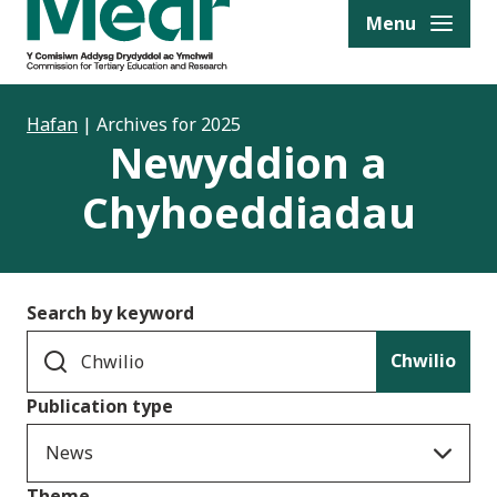
to content
Menu
Hafan
|
Archives for 2025
Newyddion a
Chyhoeddiadau
Search by keyword
Chwilio
Publication type
News
Theme