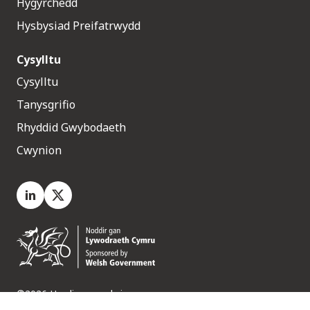
Hygyrchedd
Hysbysiad Preifatrwydd
Cysylltu
Cysylltu
Tanysgrifio
Rhyddid Gwybodaeth
Cwynion
LinkedIn
X.com
©2026 Hawliau a gedwir