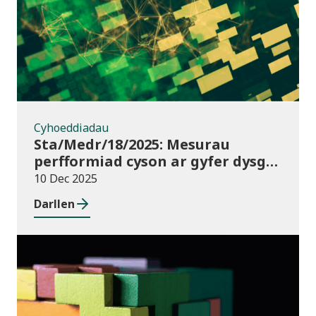
Cyhoeddiadau
Sta/Medr/18/2025: Mesurau
perfformiad cyson ar gyfer dysgu
ôl-16: Cyrchfannau dysgwyr, Awst
10 Dec 2025
2021 i Orffennaf 2023
Darllen