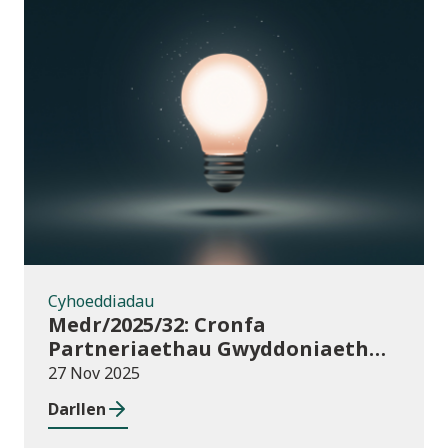
Cyhoeddiadau
Cyhoeddiadau
Medr/2025/32: Cronfa
Partneriaethau Gwyddoniaeth
Rhyngwladol (ISPF) 2025-26
27 Nov 2025
Darllen