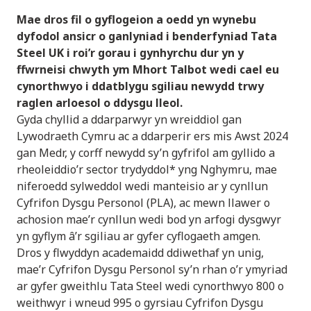
Mae dros fil o gyflogeion a oedd yn wynebu
dyfodol ansicr o ganlyniad i benderfyniad Tata
Steel UK i roi’r gorau i gynhyrchu dur yn y
ffwrneisi chwyth ym Mhort Talbot wedi cael eu
cynorthwyo i ddatblygu sgiliau newydd trwy
raglen arloesol o ddysgu lleol.
Gyda chyllid a ddarparwyr yn wreiddiol gan
Lywodraeth Cymru ac a ddarperir ers mis Awst 2024
gan Medr, y corff newydd sy’n gyfrifol am gyllido a
rheoleiddio’r sector trydyddol* yng Nghymru, mae
niferoedd sylweddol wedi manteisio ar y cynllun
Cyfrifon Dysgu Personol (PLA), ac mewn llawer o
achosion mae’r cynllun wedi bod yn arfogi dysgwyr
yn gyflym â’r sgiliau ar gyfer cyflogaeth amgen.
Dros y flwyddyn academaidd ddiwethaf yn unig,
mae’r Cyfrifon Dysgu Personol sy’n rhan o’r ymyriad
ar gyfer gweithlu Tata Steel wedi cynorthwyo 800 o
weithwyr i wneud 995 o gyrsiau Cyfrifon Dysgu