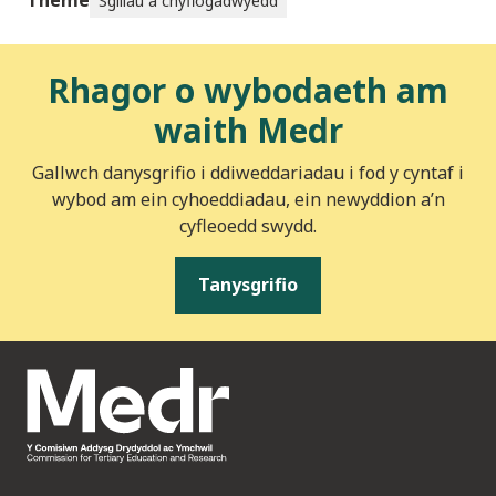
Theme
Sgiliau a chyflogadwyedd
Rhagor o wybodaeth am
waith Medr
Gallwch danysgrifio i ddiweddariadau i fod y cyntaf i
wybod am ein cyhoeddiadau, ein newyddion a’n
cyfleoedd swydd.
Tanysgrifio