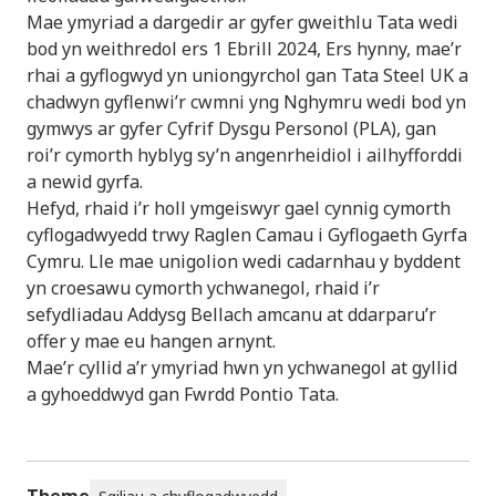
Mae ymyriad a dargedir ar gyfer gweithlu Tata wedi
bod yn weithredol ers 1 Ebrill 2024, Ers hynny, mae’r
rhai a gyflogwyd yn uniongyrchol gan Tata Steel UK a
chadwyn gyflenwi’r cwmni yng Nghymru wedi bod yn
gymwys ar gyfer Cyfrif Dysgu Personol (PLA), gan
roi’r cymorth hyblyg sy’n angenrheidiol i ailhyfforddi
a newid gyrfa.
Hefyd, rhaid i’r holl ymgeiswyr gael cynnig cymorth
cyflogadwyedd trwy Raglen Camau i Gyflogaeth Gyrfa
Cymru. Lle mae unigolion wedi cadarnhau y byddent
yn croesawu cymorth ychwanegol, rhaid i’r
sefydliadau Addysg Bellach amcanu at ddarparu’r
offer y mae eu hangen arnynt.
Mae’r cyllid a’r ymyriad hwn yn ychwanegol at gyllid
a gyhoeddwyd gan Fwrdd Pontio Tata.