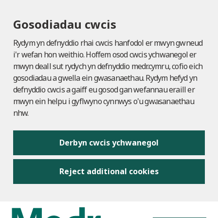
Gosodiadau cwcis
Rydym yn defnyddio rhai cwcis hanfodol er mwyn gwneud
i'r wefan hon weithio. Hoffem osod cwcis ychwanegol er
mwyn deall sut rydych yn defnyddio medr.cymru, cofio eich
gosodiadau a gwella ein gwasanaethau. Rydym hefyd yn
defnyddio cwcis a gaiff eu gosod gan wefannau eraill er
mwyn ein helpu i gyflwyno cynnwys o'u gwasanaethau
nhw.
Derbyn cwcis ychwanegol
Reject additional cookies