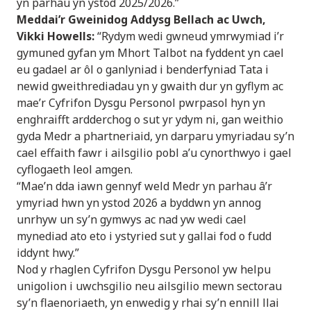
yn parhau yn ystod 2025/2026.”
Meddai’r Gweinidog Addysg Bellach ac Uwch,
Vikki Howells:
“Rydym wedi gwneud ymrwymiad i’r
gymuned gyfan ym Mhort Talbot na fyddent yn cael
eu gadael ar ôl o ganlyniad i benderfyniad Tata i
newid gweithrediadau yn y gwaith dur yn gyflym ac
mae’r Cyfrifon Dysgu Personol pwrpasol hyn yn
enghraifft ardderchog o sut yr ydym ni, gan weithio
gyda Medr a phartneriaid, yn darparu ymyriadau sy’n
cael effaith fawr i ailsgilio pobl a’u cynorthwyo i gael
cyflogaeth leol amgen.
“Mae’n dda iawn gennyf weld Medr yn parhau â’r
ymyriad hwn yn ystod 2026 a byddwn yn annog
unrhyw un sy’n gymwys ac nad yw wedi cael
mynediad ato eto i ystyried sut y gallai fod o fudd
iddynt hwy.”
Nod y rhaglen Cyfrifon Dysgu Personol yw helpu
unigolion i uwchsgilio neu ailsgilio mewn sectorau
sy’n flaenoriaeth, yn enwedig y rhai sy’n ennill llai