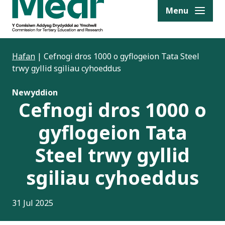
to content
Menu
Hafan
|
Cefnogi dros 1000 o gyflogeion Tata Steel
trwy gyllid sgiliau cyhoeddus
Newyddion
Cefnogi dros 1000 o
gyflogeion Tata
Steel trwy gyllid
sgiliau cyhoeddus
31 Jul 2025