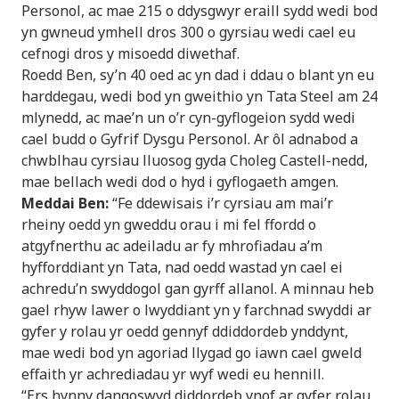
Personol, ac mae 215 o ddysgwyr eraill sydd wedi bod
yn gwneud ymhell dros 300 o gyrsiau wedi cael eu
cefnogi dros y misoedd diwethaf.
Roedd Ben, sy’n 40 oed ac yn dad i ddau o blant yn eu
harddegau, wedi bod yn gweithio yn Tata Steel am 24
mlynedd, ac mae’n un o’r cyn-gyflogeion sydd wedi
cael budd o Gyfrif Dysgu Personol. Ar ôl adnabod a
chwblhau cyrsiau lluosog gyda Choleg Castell-nedd,
mae bellach wedi dod o hyd i gyflogaeth amgen.
Meddai Ben:
“Fe ddewisais i’r cyrsiau am mai’r
rheiny oedd yn gweddu orau i mi fel ffordd o
atgyfnerthu ac adeiladu ar fy mhrofiadau a’m
hyfforddiant yn Tata, nad oedd wastad yn cael ei
achredu’n swyddogol gan gyrff allanol. A minnau heb
gael rhyw lawer o lwyddiant yn y farchnad swyddi ar
gyfer y rolau yr oedd gennyf ddiddordeb ynddynt,
mae wedi bod yn agoriad llygad go iawn cael gweld
effaith yr achrediadau yr wyf wedi eu hennill.
“Ers hynny dangoswyd diddordeb ynof ar gyfer rolau