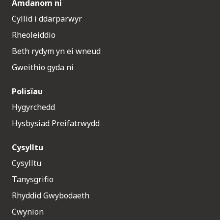
Amdanom ni
Cyllid i ddarparwyr
Rheoleiddio
Beth rydym yn ei wneud
Gweithio gyda ni
Polisïau
Hygyrchedd
Hysbysiad Preifatrwydd
Cysylltu
Cysylltu
Tanysgrifio
Rhyddid Gwybodaeth
Cwynion