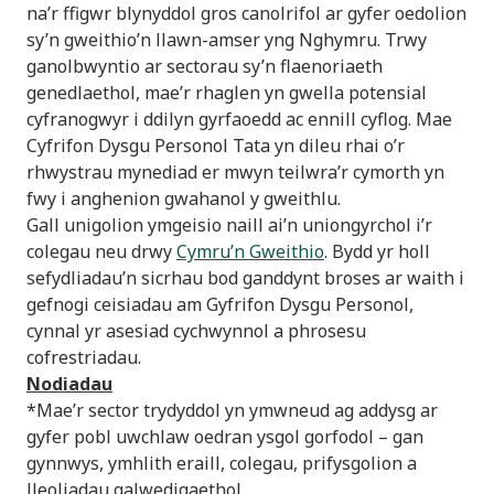
na’r ffigwr blynyddol gros canolrifol ar gyfer oedolion
sy’n gweithio’n llawn-amser yng Nghymru. Trwy
ganolbwyntio ar sectorau sy’n flaenoriaeth
genedlaethol, mae’r rhaglen yn gwella potensial
cyfranogwyr i ddilyn gyrfaoedd ac ennill cyflog. Mae
Cyfrifon Dysgu Personol Tata yn dileu rhai o’r
rhwystrau mynediad er mwyn teilwra’r cymorth yn
fwy i anghenion gwahanol y gweithlu.
Gall unigolion ymgeisio naill ai’n uniongyrchol i’r
colegau neu drwy
Cymru’n Gweithio
. Bydd yr holl
sefydliadau’n sicrhau bod ganddynt broses ar waith i
gefnogi ceisiadau am Gyfrifon Dysgu Personol,
cynnal yr asesiad cychwynnol a phrosesu
cofrestriadau.
Nodiadau
*Mae’r sector trydyddol yn ymwneud ag addysg ar
gyfer pobl uwchlaw oedran ysgol gorfodol – gan
gynnwys, ymhlith eraill, colegau, prifysgolion a
lleoliadau galwedigaethol.