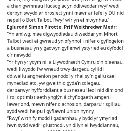
a chan gwmnïau lluosog ac yn ddiweddar rwyf wedi
derbyn swydd ar brosiect ynni mawr ar lefel y DU nid
nepell o Bort Talbot. Rwyf wir yn ei mwynhau.’
Eglurodd Simon Pirotte, Prif Weithredwr Medr:
“Yn amlwg, mae digwyddiadau diweddar ym Mhort
Talbot wedi ei gwneud yn ofynnol i nifer o gyflogeion
a busnesau yn y gadwyn gyflenwi ystyried eu dyfodol
o’r newydd.
“Yr hyn yr ydym ni, a Llywodraeth Cymru o’n blaenau,
wedi llwyddo i’w wneud trwy dargedu cyllid i
ddiwallu anghenion penodol y rhai sy’n gallu cael
mynediad ato, yw gweithio gyda’n colegau,
darparwyr hyfforddiant a busnesau lleol nid dim ond
i roi optimistiaeth ynglŷn â chyflogaeth amgen i
lawer ond, mewn nifer o achosion, darparu’r sgiliau
sydd wedi helpu i gyflawni union hynny.
“Rwyf wrth fy modd i gadarnhau y bydd yr ymyriad
hwn sydd wedi’i glustnodi, yn dilyn ei lwyddiannau,