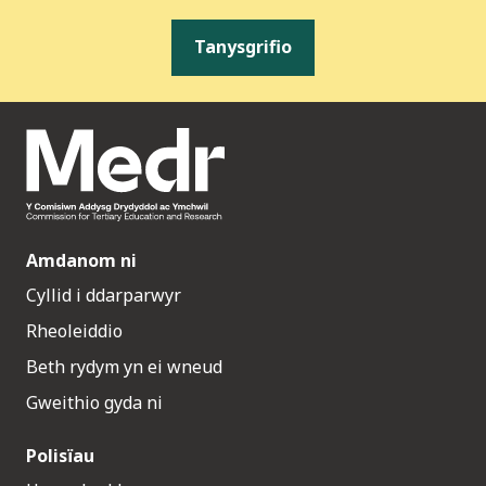
Tanysgrifio
Amdanom ni
Cyllid i ddarparwyr
Rheoleiddio
Beth rydym yn ei wneud
Gweithio gyda ni
Polisïau