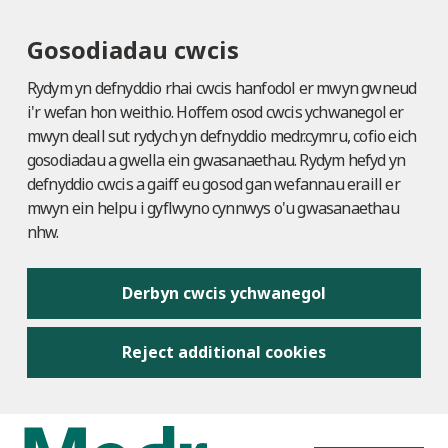
Gosodiadau cwcis
Rydym yn defnyddio rhai cwcis hanfodol er mwyn gwneud
i'r wefan hon weithio. Hoffem osod cwcis ychwanegol er
mwyn deall sut rydych yn defnyddio medr.cymru, cofio eich
gosodiadau a gwella ein gwasanaethau. Rydym hefyd yn
defnyddio cwcis a gaiff eu gosod gan wefannau eraill er
mwyn ein helpu i gyflwyno cynnwys o'u gwasanaethau
nhw.
Derbyn cwcis ychwanegol
Reject additional cookies