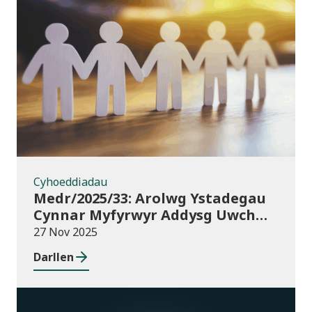
Cyhoeddiadau
Cyhoeddiadau
Medr/2025/33: Arolwg Ystadegau
Cynnar Myfyrwyr Addysg Uwch
2025/26
27 Nov 2025
Darllen