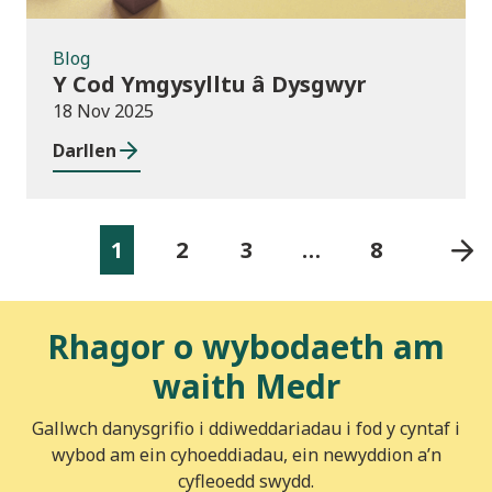
Blog
Y Cod Ymgysylltu â Dysgwyr
18 Nov 2025
Darllen
1
2
3
…
8
Rhagor o wybodaeth am
waith Medr
Gallwch danysgrifio i ddiweddariadau i fod y cyntaf i
wybod am ein cyhoeddiadau, ein newyddion a’n
cyfleoedd swydd.