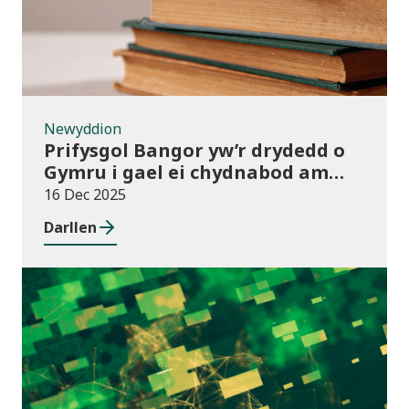
Newyddion
Prifysgol Bangor yw’r drydedd o
Gymru i gael ei chydnabod am
arferion gorau ym maes cwmnïau
16 Dec 2025
deillio
Darllen
Cyhoeddiadau