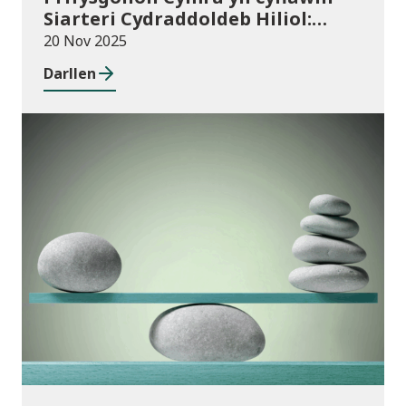
Siarteri Cydraddoldeb Hiliol:
Prifysgolion yn chwarae eu rhan
20 Nov 2025
mewn Cymru wrth-hiliol
Darllen
Cyhoeddiadau