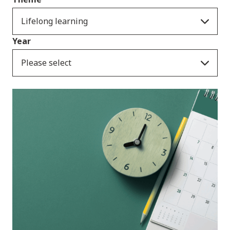
Lifelong learning
Year
Please select
Ymatebion i
ymgynghoriadau