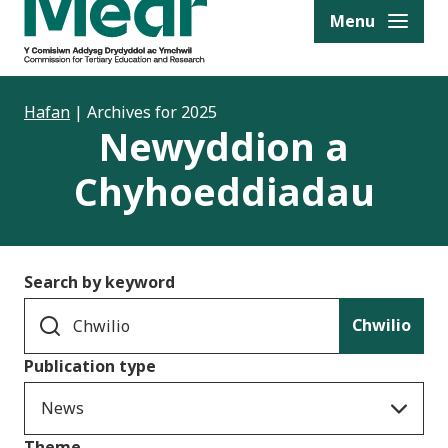
to content
Menu
Hafan
|
Archives for 2025
Newyddion a
Chyhoeddiadau
Search by keyword
Chwilio
Publication type
News
Theme