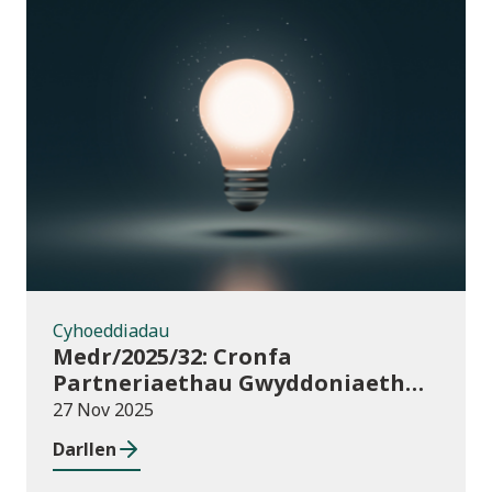
Cyhoeddiadau
Cyhoeddiadau
Medr/2025/32: Cronfa
Partneriaethau Gwyddoniaeth
Rhyngwladol (ISPF) 2025-26
27 Nov 2025
Darllen