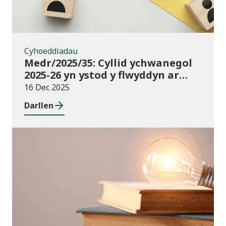
Cyhoeddiadau
Medr/2025/35: Cyllid ychwanegol
2025-26 yn ystod y flwyddyn ar
gyfer darpariaeth conservatoire
16 Dec 2025
cerddoriaeth a drama sy’n
Darllen
seiliedig ar berfformio
Newyddion