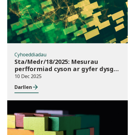
Cyhoeddiadau
Sta/Medr/18/2025: Mesurau
perfformiad cyson ar gyfer dysgu
ôl-16: Cyrchfannau dysgwyr, Awst
10 Dec 2025
2021 i Orffennaf 2023
Darllen