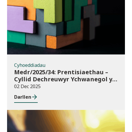
Cyhoeddiadau
Cyhoeddiadau
Medr/2025/34: Prentisiaethau –
Cyllid Dechreuwyr Ychwanegol y
Rhaglen Lywodraethu
02 Dec 2025
Darllen