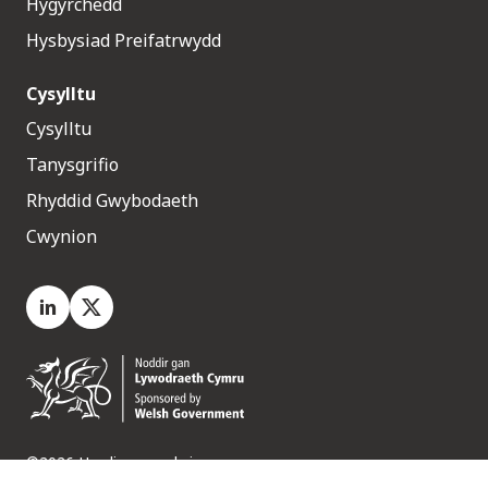
Hygyrchedd
Hysbysiad Preifatrwydd
Cysylltu
Cysylltu
Tanysgrifio
Rhyddid Gwybodaeth
Cwynion
LinkedIn
X.com
©2026 Hawliau a gedwir