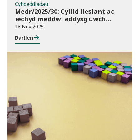
Cyhoeddiadau
Medr/2025/30: Cyllid llesiant ac
iechyd meddwl addysg uwch
2025/26
18 Nov 2025
Darllen
Blog