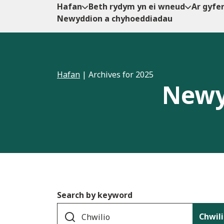
Hafan
Beth rydym yn ei wneud
Ar gyfe
Newyddion a chyhoeddiadau
Hafan
|
Archives for 2025
Newy
Search by keyword
Chwil