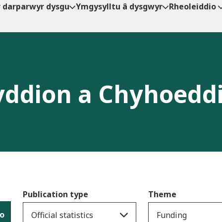
r darparwyr dysgu
Ymgysylltu â dysgwyr
Rheoleiddio
ddion a Chyhoedd
Publication type
Theme
io
Official statistics
Funding