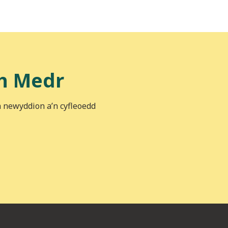
h Medr
n newyddion a’n cyfleoedd