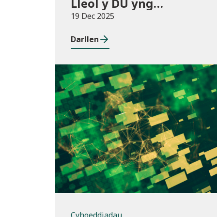
Lleol y DU yng
Nghymru
19 Dec 2025
Darllen
Cyhoeddiadau
Cyhoeddiadau