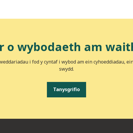
r o wybodaeth am wait
iweddariadau i fod y cyntaf i wybod am ein cyhoeddiadau, ei
swydd.
Tanysgrifio