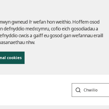
 mwyn gwneud i'r wefan hon weithio. Hoffem osod
yn defnyddio medr.cymru, cofio eich gosodiadau a
fnyddio cwcis a gaiff eu gosod gan wefannau eraill
gwasanaethau nhw.
nal cookies
Search