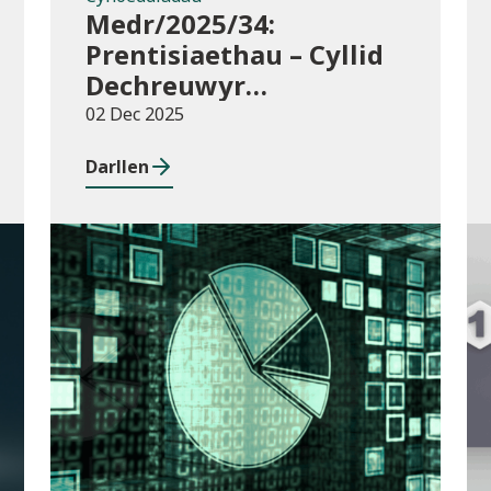
Medr/2025/34:
Prentisiaethau – Cyllid
Dechreuwyr
Ychwanegol y Rhaglen
02 Dec 2025
Lywodraethu
Darllen
Cyhoeddiadau