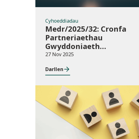
Cyhoeddiadau
Medr/2025/32: Cronfa
Partneriaethau
Gwyddoniaeth
Rhyngwladol (ISPF)
27 Nov 2025
2025-26
Darllen
Blog