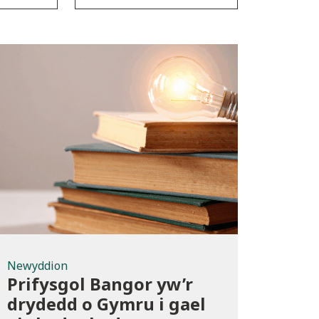
Newyddion
Newyddion
Prifysgol Bangor yw’r
drydedd o Gymru i gael