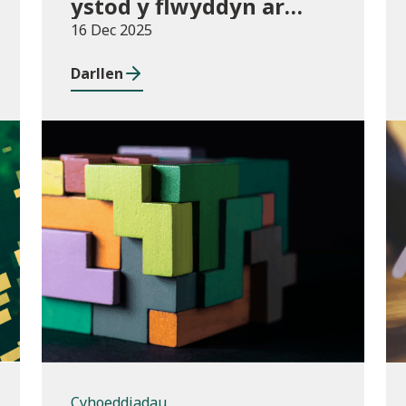
ystod y flwyddyn ar
gyfer darpariaeth
16 Dec 2025
conservatoire
Darllen
cerddoriaeth a drama
sy’n seiliedig ar
berfformio
Cyhoeddiadau
Cyhoeddiadau