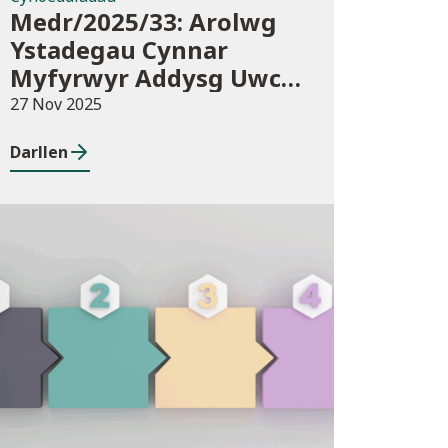
Medr/2025/33: Arolwg
Ystadegau Cynnar
Myfyrwyr Addysg Uwch
2025/26
27 Nov 2025
Darllen
Cyhoeddiadau