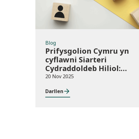
Blog
Prifysgolion Cymru yn
cyflawni Siarteri
Cydraddoldeb Hiliol:
Prifysgolion yn
20 Nov 2025
chwarae eu rhan mewn
Darllen
Cymru wrth-hiliol