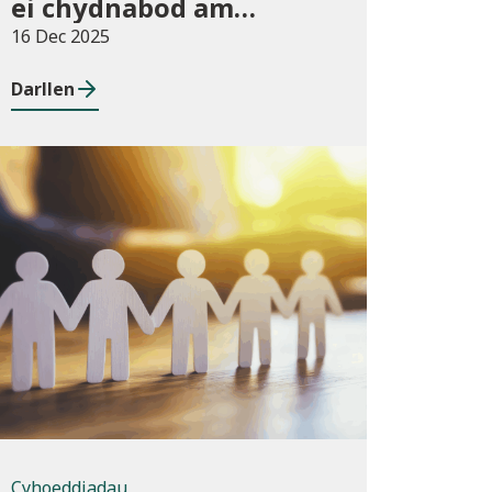
ei chydnabod am
arferion gorau ym maes
16 Dec 2025
cwmnïau deillio
Darllen
Cyhoeddiadau
Cyhoeddiadau