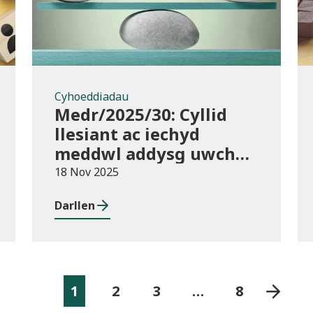
Cyhoeddiadau
Medr/2025/30: Cyllid
llesiant ac iechyd
meddwl addysg uwch
2025/26
18 Nov 2025
Darllen
1
2
3
…
8