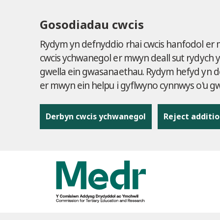
Gosodiadau cwcis
Rydym yn defnyddio rhai cwcis hanfodol er
cwcis ychwanegol er mwyn deall sut rydych 
gwella ein gwasanaethau. Rydym hefyd yn de
er mwyn ein helpu i gyflwyno cynnwys o'u 
Derbyn cwcis ychwanegol
Reject additio
to content