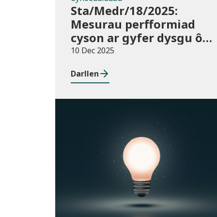
Sta/Medr/18/2025:
Mesurau perfformiad
cyson ar gyfer dysgu ôl-
16: Cyrchfannau
10 Dec 2025
dysgwyr, Awst 2021 i
Darllen
Orffennaf 2023
Cyhoeddiadau