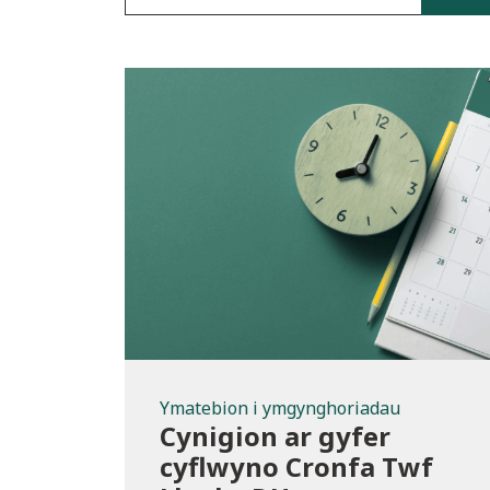
Ymatebion i
ymgynghoriad
u
Ymatebion i ymgynghoriadau
Cynigion ar gyfer
cyflwyno Cronfa Twf