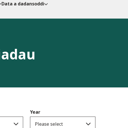
Data a dadansoddi
iadau
Year
Please select