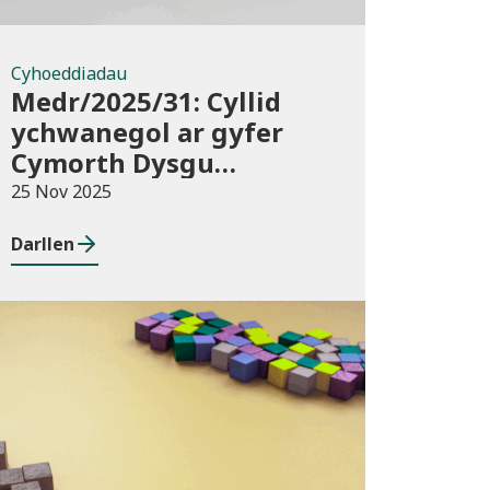
Cyhoeddiadau
Medr/2025/31: Cyllid
ychwanegol ar gyfer
Cymorth Dysgu
Ychwanegol 2025/26
25 Nov 2025
Darllen
Blog