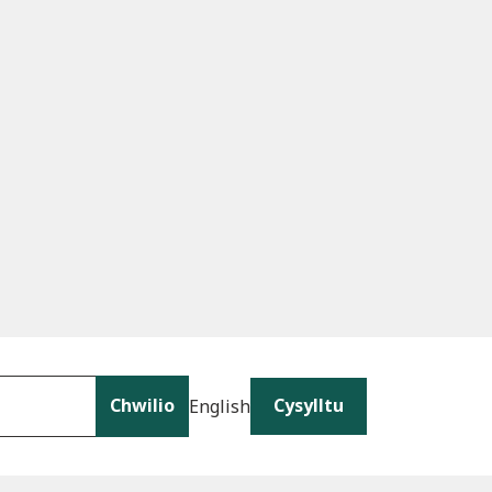
Chwilio
Cysylltu
English