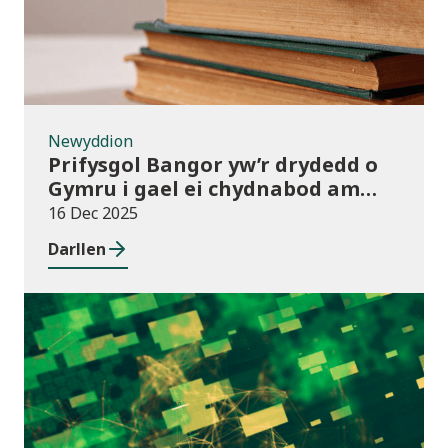
Newyddion
Prifysgol Bangor yw’r drydedd o
Gymru i gael ei chydnabod am
arferion gorau ym maes cwmnïau
16 Dec 2025
deillio
Darllen
Cyhoeddiadau