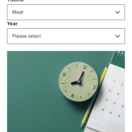
Medr
Year
Please select
Ymatebion i
ymgynghoriadau