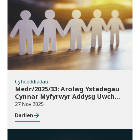
Cyhoeddiadau
Cyhoeddiadau
Medr/2025/33: Arolwg Ystadegau
Cynnar Myfyrwyr Addysg Uwch
2025/26
27 Nov 2025
Darllen