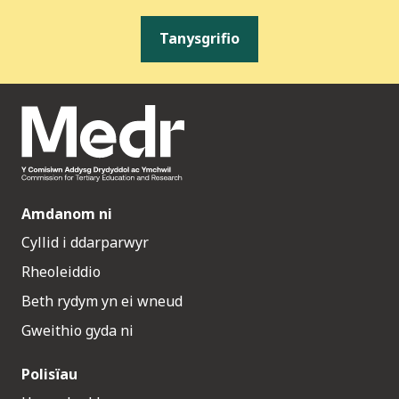
Tanysgrifio
Amdanom ni
Cyllid i ddarparwyr
Rheoleiddio
Beth rydym yn ei wneud
Gweithio gyda ni
Polisïau