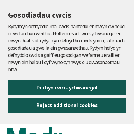
Gosodiadau cwcis
Rydym yn defnyddio rhai cwcis hanfodol er mwyn gwneud
i'r wefan hon weithio. Hoffem osod cwcis ychwanegol er
mwyn deall sut rydych yn defnyddio medr.cymru, cofio eich
gosodiadau a gwella ein gwasanaethau. Rydym hefyd yn
defnyddio cwcis a gaiff eu gosod gan wefannau eraill er
mwyn ein helpu i gyflwyno cynnwys o'u gwasanaethau
nhw.
Derbyn cwcis ychwanegol
Reject additional cookies