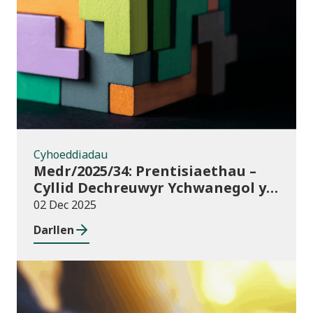
Cyhoeddiadau
Cyhoeddiadau
Medr/2025/34: Prentisiaethau –
Cyllid Dechreuwyr Ychwanegol y
Rhaglen Lywodraethu
02 Dec 2025
Darllen