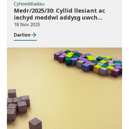
Cyhoeddiadau
Medr/2025/30: Cyllid llesiant ac
iechyd meddwl addysg uwch
2025/26
18 Nov 2025
Darllen
Blog