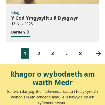
Blog
Y Cod Ymgysylltu â Dysgwyr
18 Nov 2025
Darllen
1
2
3
…
8
Rhagor o wybodaeth am
waith Medr
Gallwch danysgrifio i ddiweddariadau i fod y cyntaf i
wybod am ein cyhoeddiadau, ein newyddion a’n
cyfleoedd swydd.