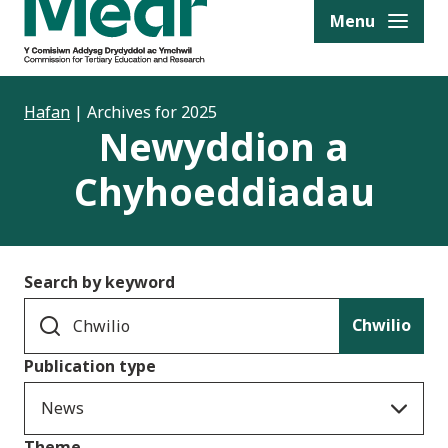
to content
Menu
Hafan
|
Archives for 2025
Newyddion a
Chyhoeddiadau
Search by keyword
Chwilio
Publication type
News
Theme