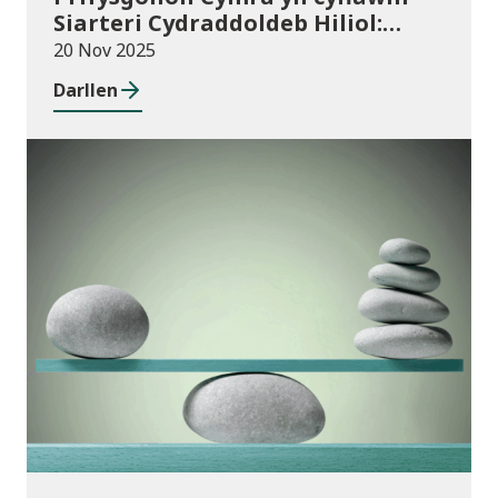
Siarteri Cydraddoldeb Hiliol:
Prifysgolion yn chwarae eu rhan
20 Nov 2025
mewn Cymru wrth-hiliol
Darllen
Cyhoeddiadau