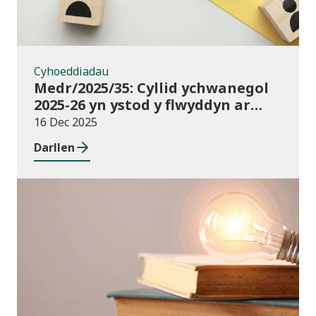
Cyhoeddiadau
Medr/2025/35: Cyllid ychwanegol
2025-26 yn ystod y flwyddyn ar
gyfer darpariaeth conservatoire
16 Dec 2025
cerddoriaeth a drama sy’n
Darllen
seiliedig ar berfformio
Newyddion