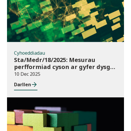
Cyhoeddiadau
Sta/Medr/18/2025: Mesurau
perfformiad cyson ar gyfer dysgu
ôl-16: Cyrchfannau dysgwyr, Awst
10 Dec 2025
2021 i Orffennaf 2023
Darllen