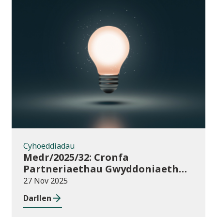
Cyhoeddiadau
Cyhoeddiadau
Medr/2025/32: Cronfa
Partneriaethau Gwyddoniaeth
Rhyngwladol (ISPF) 2025-26
27 Nov 2025
Darllen