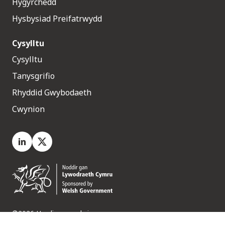
Hygyrchedd
Hysbysiad Preifatrwydd
Cysylltu
Cysylltu
Tanysgrifio
Rhyddid Gwybodaeth
Cwynion
LinkedIn
X.com
©2026 Hawliau a gedwir