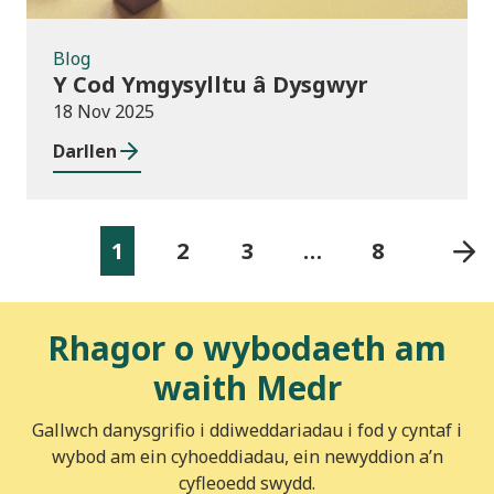
Blog
Y Cod Ymgysylltu â Dysgwyr
18 Nov 2025
Darllen
1
2
3
…
8
Rhagor o wybodaeth am
waith Medr
Gallwch danysgrifio i ddiweddariadau i fod y cyntaf i
wybod am ein cyhoeddiadau, ein newyddion a’n
cyfleoedd swydd.