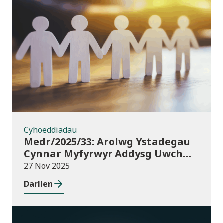
Cyhoeddiadau
Cyhoeddiadau
Medr/2025/33: Arolwg Ystadegau
Cynnar Myfyrwyr Addysg Uwch
2025/26
27 Nov 2025
Darllen