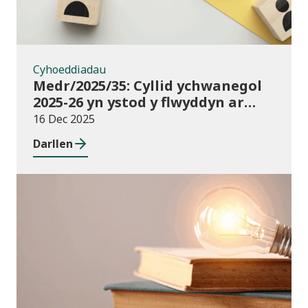
Cyhoeddiadau
Medr/2025/35: Cyllid ychwanegol
2025-26 yn ystod y flwyddyn ar
gyfer darpariaeth conservatoire
16 Dec 2025
cerddoriaeth a drama sy’n
Darllen
seiliedig ar berfformio
Newyddion