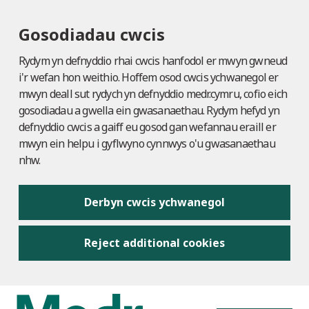
Gosodiadau cwcis
Rydym yn defnyddio rhai cwcis hanfodol er mwyn gwneud
i'r wefan hon weithio. Hoffem osod cwcis ychwanegol er
mwyn deall sut rydych yn defnyddio medr.cymru, cofio eich
gosodiadau a gwella ein gwasanaethau. Rydym hefyd yn
defnyddio cwcis a gaiff eu gosod gan wefannau eraill er
mwyn ein helpu i gyflwyno cynnwys o'u gwasanaethau
nhw.
Derbyn cwcis ychwanegol
Reject additional cookies