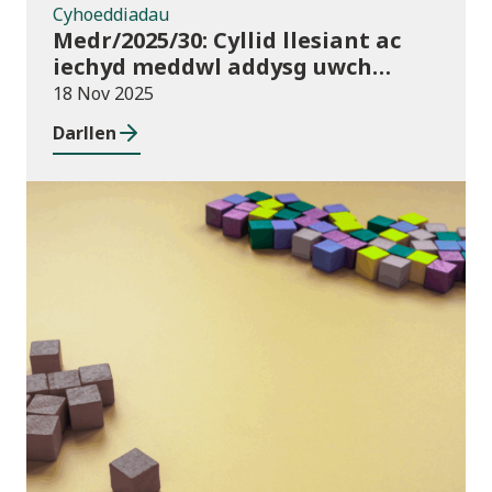
Cyhoeddiadau
Medr/2025/30: Cyllid llesiant ac
iechyd meddwl addysg uwch
2025/26
18 Nov 2025
Darllen
Blog