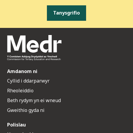
Tanysgrifio
Amdanom ni
Cyllid i ddarparwyr
Rheoleiddio
Beth rydym yn ei wneud
Gweithio gyda ni
Polisïau