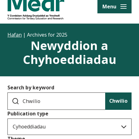
to content
Menu
Hafan
|
Archives for 2025
Newyddion a
Chyhoeddiadau
Search by keyword
Chwilio
Publication type
Cyhoeddiadau
Theme