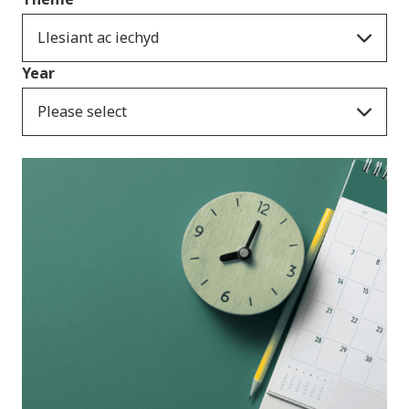
Llesiant ac iechyd
Year
Please select
Ymatebion i
ymgynghoriadau