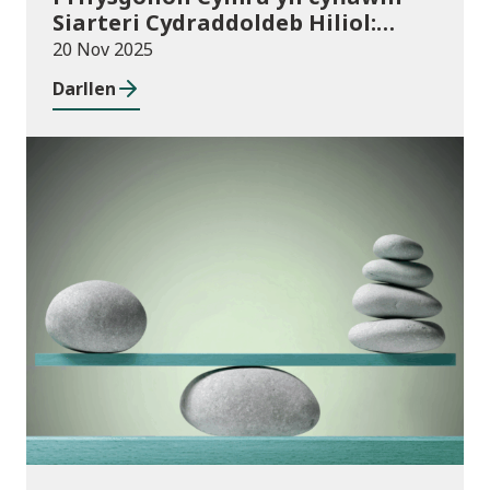
Siarteri Cydraddoldeb Hiliol:
Prifysgolion yn chwarae eu rhan
20 Nov 2025
mewn Cymru wrth-hiliol
Darllen
Cyhoeddiadau