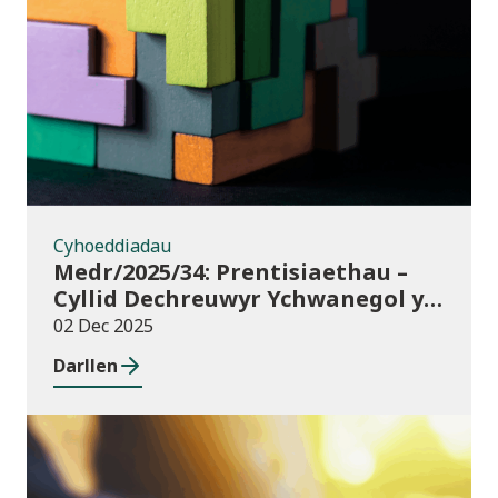
Cyhoeddiadau
Cyhoeddiadau
Medr/2025/34: Prentisiaethau –
Cyllid Dechreuwyr Ychwanegol y
Rhaglen Lywodraethu
02 Dec 2025
Darllen