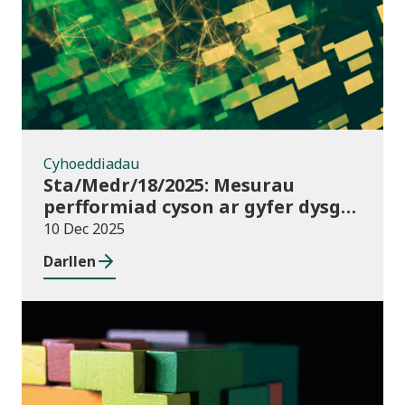
Cyhoeddiadau
Sta/Medr/18/2025: Mesurau
perfformiad cyson ar gyfer dysgu
ôl-16: Cyrchfannau dysgwyr, Awst
10 Dec 2025
2021 i Orffennaf 2023
Darllen