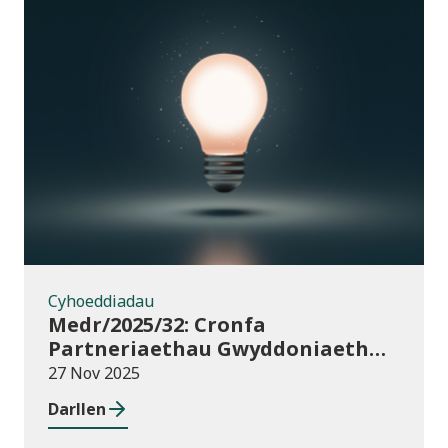
Cyhoeddiadau
Cyhoeddiadau
Medr/2025/32: Cronfa
Partneriaethau Gwyddoniaeth
Rhyngwladol (ISPF) 2025-26
27 Nov 2025
Darllen