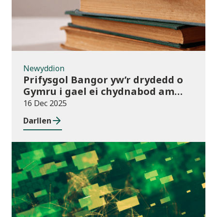
Newyddion
Prifysgol Bangor yw’r drydedd o
Gymru i gael ei chydnabod am
arferion gorau ym maes cwmnïau
16 Dec 2025
deillio
Darllen
Cyhoeddiadau