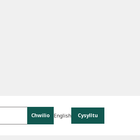
Chwilio
Cysylltu
English