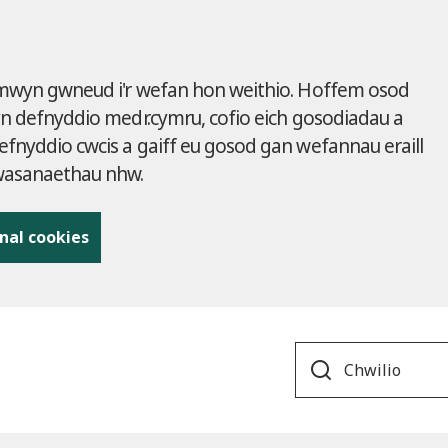
 mwyn gwneud i'r wefan hon weithio. Hoffem osod
yn defnyddio medr.cymru, cofio eich gosodiadau a
fnyddio cwcis a gaiff eu gosod gan wefannau eraill
gwasanaethau nhw.
nal cookies
Search