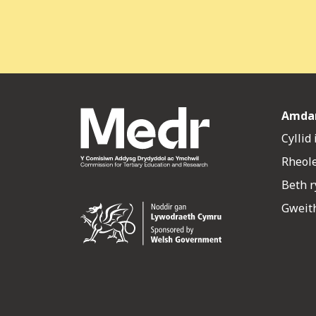
Amda
Cyllid
Rheol
Beth 
Gweith