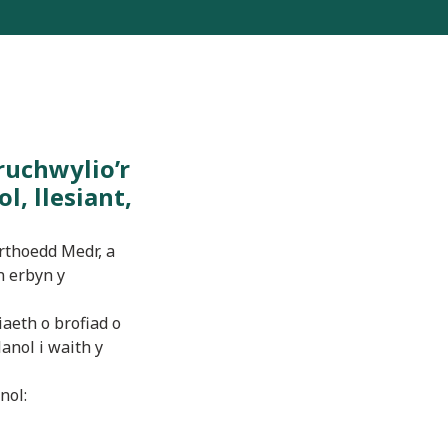
ruchwylio’r
l, llesiant,
rthoedd Medr, a
n erbyn y
aeth o brofiad o
lanol i waith y
nol: