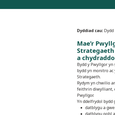
Dyddiad cau
:
Dydd 
Mae’r Pwyllg
Strategaeth 
a chydraddo
Bydd y Pwyllgor yn 
bydd yn monitro ac 
Strategaeth.
Rydym yn chwilio a
feithrin diwylliant,
Pwyllgor.
Yn ddelfrydol bydd 
datblygu a gwe
datblygu pobl 