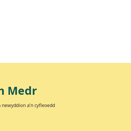
h Medr
n newyddion a’n cyfleoedd