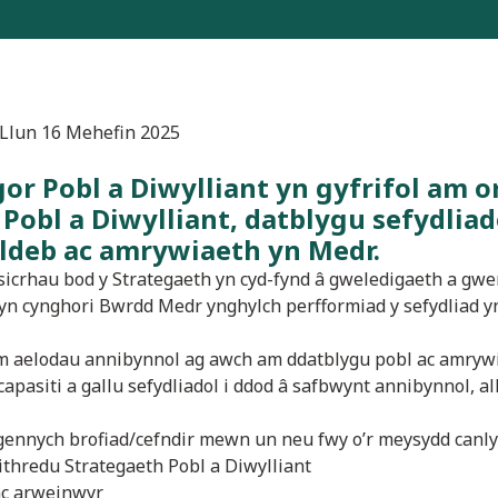
Llun 16 Mehefin 2025
or Pobl a Diwylliant yn gyfrifol am o
Pobl a Diwylliant, datblygu sefydliado
ldeb ac amrywiaeth yn Medr.
sicrhau bod y Strategaeth yn cyd-fynd â gweledigaeth a gwe
yn cynghori Bwrdd Medr ynghylch perfformiad y sefydliad y
m aelodau annibynnol ag awch am ddatblygu pobl ac amrywi
 capasiti a gallu sefydliadol i ddod â safbwynt annibynnol, al
gennych brofiad/cefndir mewn un neu fwy o’r meysydd canly
ithredu Strategaeth Pobl a Diwylliant
ac arweinwyr