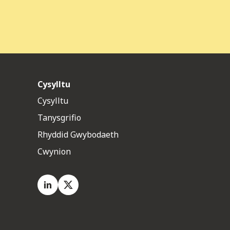
Cysylltu
Cysylltu
Tanysgrifio
Rhyddid Gwybodaeth
Cwynion
LinkedIn
X.com