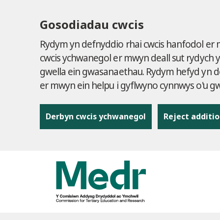
Gosodiadau cwcis
Rydym yn defnyddio rhai cwcis hanfodol er
cwcis ychwanegol er mwyn deall sut rydych 
gwella ein gwasanaethau. Rydym hefyd yn de
er mwyn ein helpu i gyflwyno cynnwys o'u 
Derbyn cwcis ychwanegol
Reject additio
to content