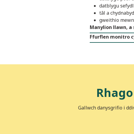
datblygu sefydl
tâl a chydnaby
gweithio mewn 
Manylion llawn, a 
Ffurflen monitro 
Rhago
Gallwch danysgrifio i dd