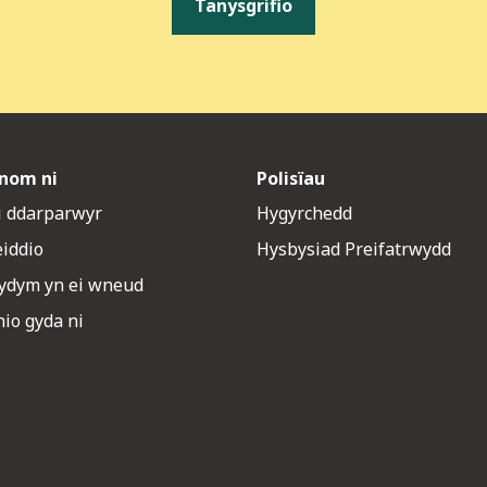
Tanysgrifio
nom ni
Polisïau
 i ddarparwyr
Hygyrchedd
eiddio
Hysbysiad Preifatrwydd
rydym yn ei wneud
io gyda ni