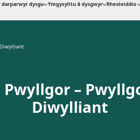
r darparwyr dysgu
Ymgysylltu â dysgwyr
Rheoleiddio
Diwylliant
 Pwyllgor – Pwyllgo
Diwylliant