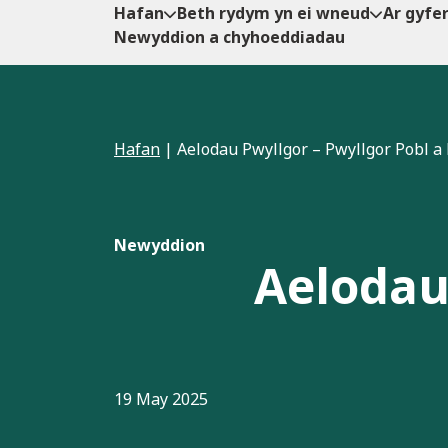
Hafan
Beth rydym yn ei wneud
Ar gyfe
Newyddion a chyhoeddiadau
Hafan
|
Aelodau Pwyllgor – Pwyllgor Pobl a 
Newyddion
Aelodau
19 May 2025