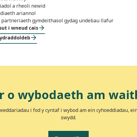
iadol a rheoli newid
ddiaeth ariannol
partneriaeth gymdeithasol gydag undebau llafur
sut i wneud cais
cydraddoldeb
r o wybodaeth am wait
iweddariadau i fod y cyntaf i wybod am ein cyhoeddiadau, ei
swydd.