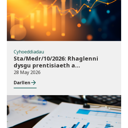
Cyhoeddiadau
Sta/Medr/10/2026: Rhaglenni
dysgu prentisiaeth a
ddechreuwyd: Tachwedd 2025 i
28 May 2026
Ionawr 2026 (dros dro)
Darllen