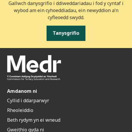
Gallwch danysgrifio i ddiweddariadau i fod y cyntaf i
wybod am ein cyhoeddiadau, ein newyddion a’n
cyfleoedd swydd.
Tanysgrifio
Amdanom ni
Cyllid i ddarparwyr
Rheoleiddio
Beth rydym yn ei wneud
Gweithio gyda ni