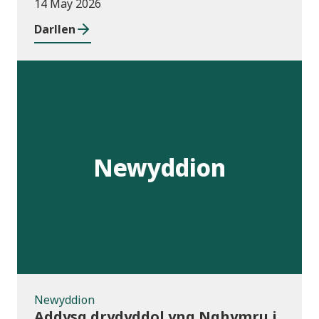
14 May 2026
Darllen
Newyddion
Newyddion
Addysg drydyddol yng Nghymru i