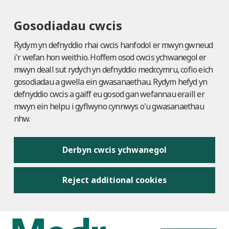
Gosodiadau cwcis
Rydym yn defnyddio rhai cwcis hanfodol er mwyn gwneud
i'r wefan hon weithio. Hoffem osod cwcis ychwanegol er
mwyn deall sut rydych yn defnyddio medr.cymru, cofio eich
gosodiadau a gwella ein gwasanaethau. Rydym hefyd yn
defnyddio cwcis a gaiff eu gosod gan wefannau eraill er
mwyn ein helpu i gyflwyno cynnwys o'u gwasanaethau
nhw.
Derbyn cwcis ychwanegol
Reject additional cookies