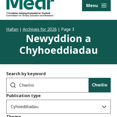
to content
Menu
Hafan
|
Archives for 2026
|
Page 3
Newyddion a
Chyhoeddiadau
Search by keyword
Chwilio
Publication type
Cyhoeddiadau
Theme