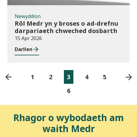
Newyddion
Rôl Medr yn y broses o ad-drefnu
darpariaeth chweched dosbarth
15 Apr 2026
Darllen
1
2
3
4
5
6
Rhagor o wybodaeth am
waith Medr