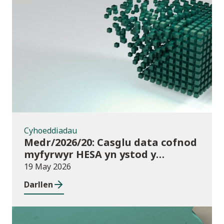
Cyhoeddiadau
Cyhoeddiadau
Medr/2026/20: Casglu data cofnod
myfyrwyr HESA yn ystod y
flwyddyn – disgwyliadau a chyllid
19 May 2026
ar gyfer darparwyr addysg uwch
Darllen
yng Nghymru