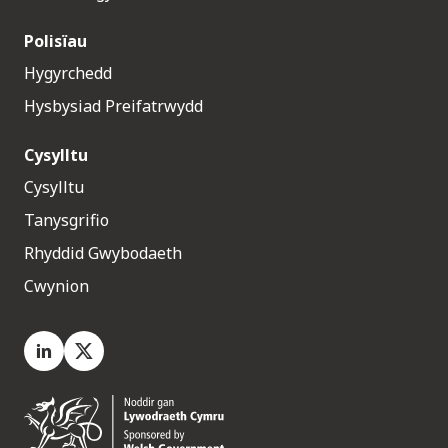
Polisïau
Hygyrchedd
Hysbysiad Preifatrwydd
Cysylltu
Cysylltu
Tanysgrifio
Rhyddid Gwybodaeth
Cwynion
LinkedIn
X.com