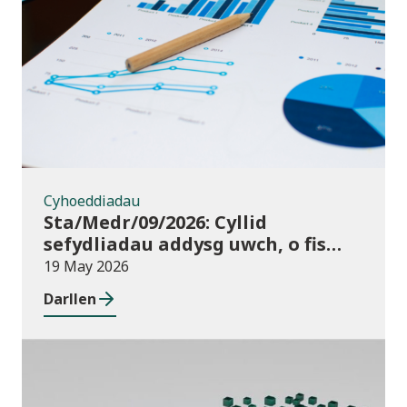
Cyhoeddiadau
Cyhoeddiadau
Sta/Medr/09/2026: Cyllid
sefydliadau addysg uwch, o fis
Awst 2024 i fis Gorffennaf 2025
19 May 2026
Darllen