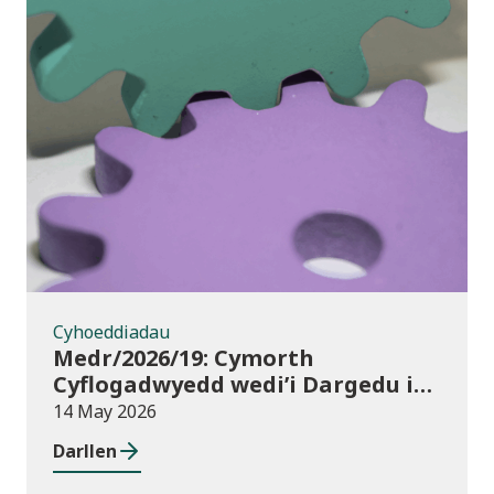
Cyhoeddiadau
Cyhoeddiadau
Medr/2026/19: Cymorth
Cyflogadwyedd wedi’i Dargedu i
Fyfyrwyr Addysg Uwch:
14 May 2026
dyraniadau 2026/27
Darllen