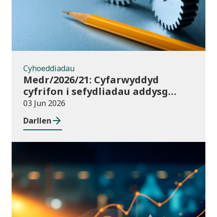
Cyhoeddiadau
Medr/2026/21: Cyfarwyddyd
cyfrifon i sefydliadau addysg
uwch yng Nghymru ar gyfer
03 Jun 2026
2025/26
Darllen
Cyhoeddiadau