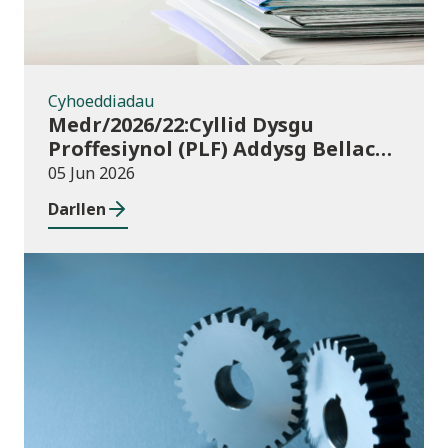
Cyhoeddiadau
Medr/2026/22:Cyllid Dysgu
Proffesiynol (PLF) Addysg Bellach
ym Mlwyddyn Academaidd
05 Jun 2026
2026/27 – canllawiau a thempledi
Darllen
ar gyfer ceisiadau am gyllid
Cyhoeddiadau