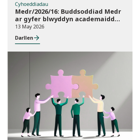
Cyhoeddiadau
Medr/2026/16: Buddsoddiad Medr
ar gyfer blwyddyn academaidd
2026/27
13 May 2026
Darllen
Newyddion