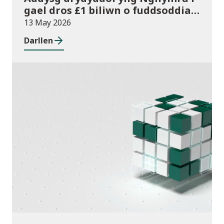
gael dros £1 biliwn o fuddsoddiad
am y tro cyntaf
13 May 2026
Darllen
Cyhoeddiadau