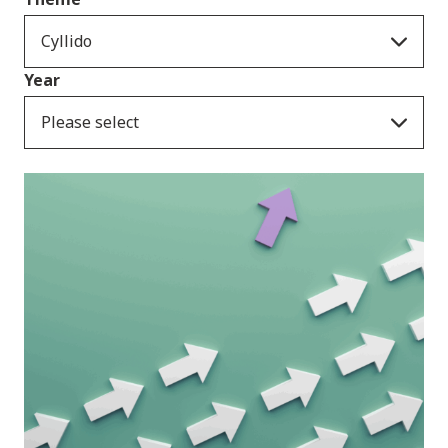
Cyllido
Year
Please select
Cyhoeddiadau