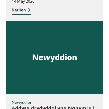
14 May 2026
Darllen
Newyddion
Newyddion
Addysg drydyddol yng Nghymru i