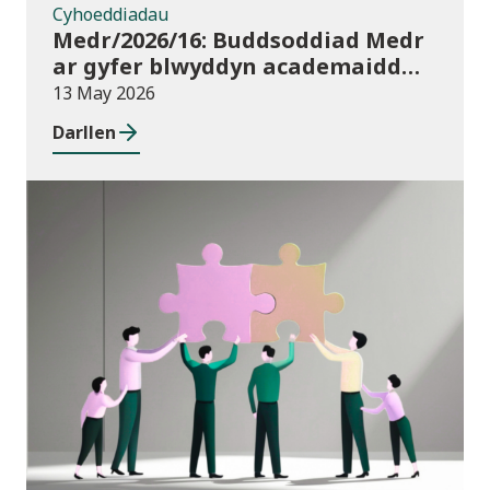
Cyhoeddiadau
Medr/2026/16: Buddsoddiad Medr
ar gyfer blwyddyn academaidd
2026/27
13 May 2026
Darllen
Newyddion