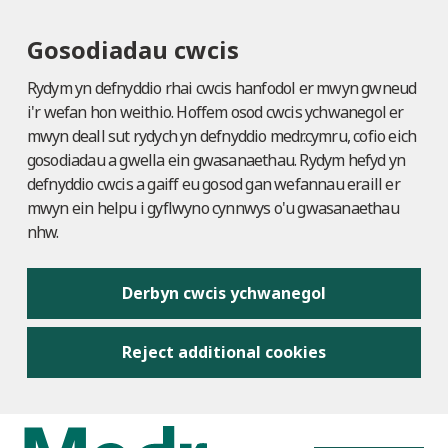
Gosodiadau cwcis
Rydym yn defnyddio rhai cwcis hanfodol er mwyn gwneud
i'r wefan hon weithio. Hoffem osod cwcis ychwanegol er
mwyn deall sut rydych yn defnyddio medr.cymru, cofio eich
gosodiadau a gwella ein gwasanaethau. Rydym hefyd yn
defnyddio cwcis a gaiff eu gosod gan wefannau eraill er
mwyn ein helpu i gyflwyno cynnwys o'u gwasanaethau
nhw.
Derbyn cwcis ychwanegol
Reject additional cookies