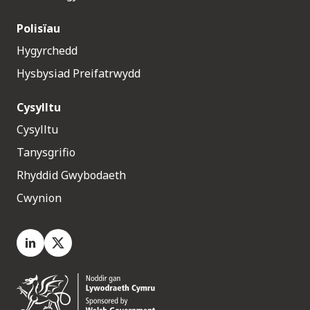
Polisïau
Hygyrchedd
Hysbysiad Preifatrwydd
Cysylltu
Cysylltu
Tanysgrifio
Rhyddid Gwybodaeth
Cwynion
LinkedIn
X.com