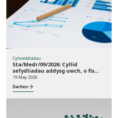
Cyhoeddiadau
Cyhoeddiadau
Sta/Medr/09/2026: Cyllid
sefydliadau addysg uwch, o fis
Awst 2024 i fis Gorffennaf 2025
19 May 2026
Darllen