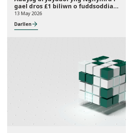
gael dros £1 biliwn o fuddsoddiad
am y tro cyntaf
13 May 2026
Darllen
Cyhoeddiadau