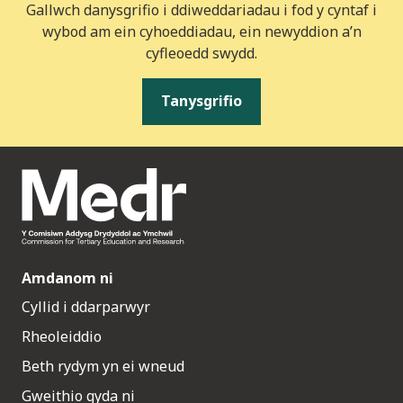
Gallwch danysgrifio i ddiweddariadau i fod y cyntaf i
wybod am ein cyhoeddiadau, ein newyddion a’n
cyfleoedd swydd.
Tanysgrifio
Amdanom ni
Cyllid i ddarparwyr
Rheoleiddio
Beth rydym yn ei wneud
Gweithio gyda ni