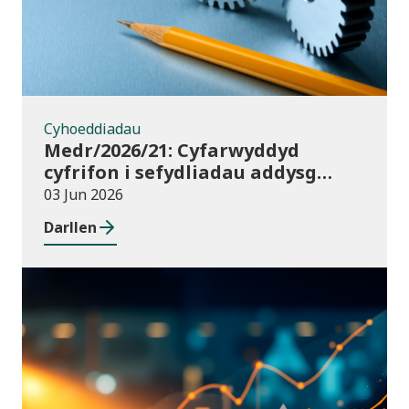
Cyhoeddiadau
Medr/2026/21: Cyfarwyddyd
cyfrifon i sefydliadau addysg
uwch yng Nghymru ar gyfer
03 Jun 2026
2025/26
Darllen
Cyhoeddiadau