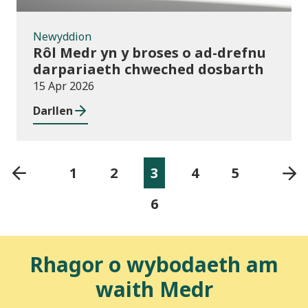
Newyddion
Rôl Medr yn y broses o ad-drefnu
darpariaeth chweched dosbarth
15 Apr 2026
Darllen
1
2
3
4
5
6
Rhagor o wybodaeth am
waith Medr