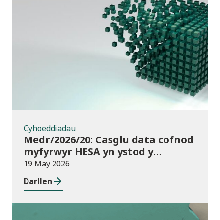
Cyhoeddiadau
Cyhoeddiadau
Medr/2026/20: Casglu data cofnod
myfyrwyr HESA yn ystod y
flwyddyn – disgwyliadau a chyllid
19 May 2026
ar gyfer darparwyr addysg uwch
Darllen
yng Nghymru