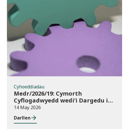
Cyhoeddiadau
Cyhoeddiadau
Medr/2026/19: Cymorth
Cyflogadwyedd wedi’i Dargedu i
Fyfyrwyr Addysg Uwch:
14 May 2026
dyraniadau 2026/27
Darllen