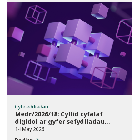
Cyhoeddiadau
Cyhoeddiadau
Medr/2026/18: Cyllid cyfalaf
digidol ar gyfer sefydliadau
addysg bellach yn 2026/27
14 May 2026