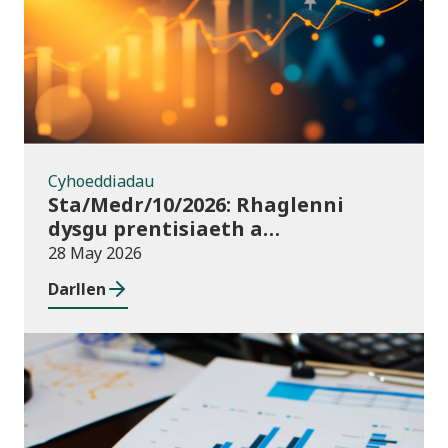
Cyhoeddiadau
Sta/Medr/10/2026: Rhaglenni
dysgu prentisiaeth a
ddechreuwyd: Tachwedd 2025 i
28 May 2026
Ionawr 2026 (dros dro)
Darllen