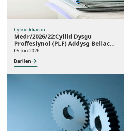
Cyhoeddiadau
Medr/2026/22:Cyllid Dysgu
Proffesiynol (PLF) Addysg Bellach
ym Mlwyddyn Academaidd
05 Jun 2026
2026/27 – canllawiau a thempledi
Darllen
ar gyfer ceisiadau am gyllid
Cyhoeddiadau