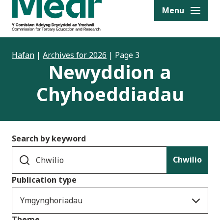
to content
Menu
Hafan
|
Archives for 2026
|
Page 3
Newyddion a
Chyhoeddiadau
Search by keyword
Chwilio
Publication type
Ymgynghoriadau
Theme