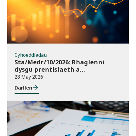
Cyhoeddiadau
Sta/Medr/10/2026: Rhaglenni
dysgu prentisiaeth a
ddechreuwyd: Tachwedd 2025 i
28 May 2026
Ionawr 2026 (dros dro)
Darllen