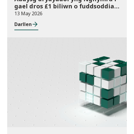
gael dros £1 biliwn o fuddsoddiad
am y tro cyntaf
13 May 2026
Darllen
Cyhoeddiadau