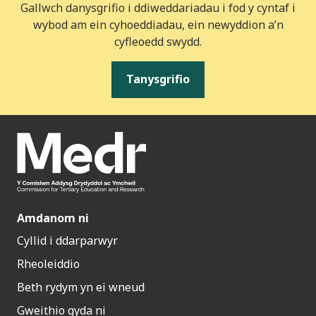
Gallwch danysgrifio i ddiweddariadau i fod y cyntaf i
wybod am ein cyhoeddiadau, ein newyddion a’n
cyfleoedd swydd.
Tanysgrifio
Amdanom ni
Cyllid i ddarparwyr
Rheoleiddio
Beth rydym yn ei wneud
Gweithio gyda ni