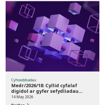
Cyhoeddiadau
Cyhoeddiadau
Medr/2026/18: Cyllid cyfalaf
digidol ar gyfer sefydliadau
addysg bellach yn 2026/27
14 May 2026