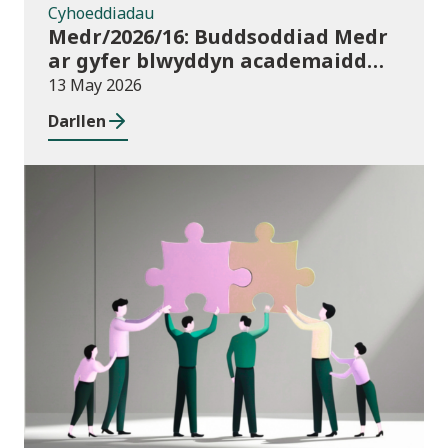
Cyhoeddiadau
Medr/2026/16: Buddsoddiad Medr
ar gyfer blwyddyn academaidd
2026/27
13 May 2026
Darllen
Newyddion