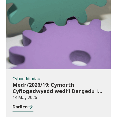
Cyhoeddiadau
Cyhoeddiadau
Medr/2026/19: Cymorth
Cyflogadwyedd wedi’i Dargedu i
Fyfyrwyr Addysg Uwch:
14 May 2026
dyraniadau 2026/27
Darllen