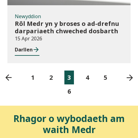
Newyddion
Rôl Medr yn y broses o ad-drefnu
darpariaeth chweched dosbarth
15 Apr 2026
Darllen
1
2
3
4
5
6
Rhagor o wybodaeth am
waith Medr