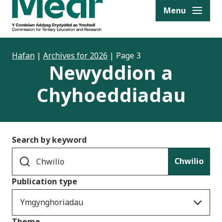
to content
Menu
Hafan
|
Archives for 2026
|
Page 3
Newyddion a
Chyhoeddiadau
Search by keyword
Chwilio
Publication type
Ymgynghoriadau
Theme