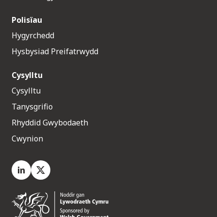
Polisïau
Hygyrchedd
Hysbysiad Preifatrwydd
Cysylltu
Cysylltu
Tanysgrifio
Rhyddid Gwybodaeth
Cwynion
LinkedIn
X.com