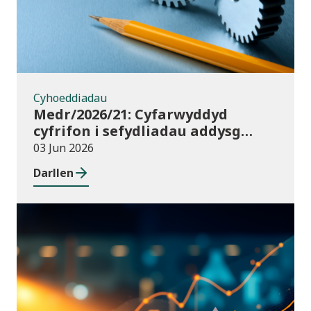
Cyhoeddiadau
Medr/2026/21: Cyfarwyddyd
cyfrifon i sefydliadau addysg
uwch yng Nghymru ar gyfer
03 Jun 2026
2025/26
Darllen
Cyhoeddiadau