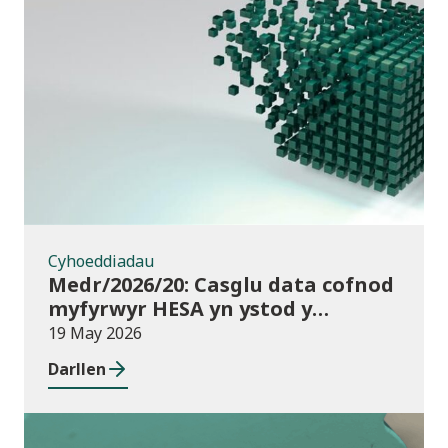
Cyhoeddiadau
Cyhoeddiadau
Medr/2026/20: Casglu data cofnod
myfyrwyr HESA yn ystod y
flwyddyn – disgwyliadau a chyllid
19 May 2026
ar gyfer darparwyr addysg uwch
Darllen
yng Nghymru