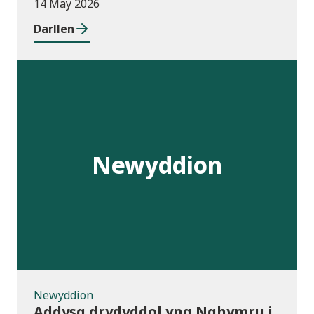
14 May 2026
Darllen
Newyddion
Newyddion
Addysg drydyddol yng Nghymru i