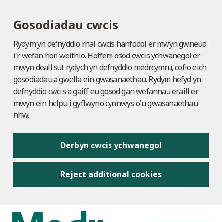
Gosodiadau cwcis
Rydym yn defnyddio rhai cwcis hanfodol er mwyn gwneud
i'r wefan hon weithio. Hoffem osod cwcis ychwanegol er
mwyn deall sut rydych yn defnyddio medr.cymru, cofio eich
gosodiadau a gwella ein gwasanaethau. Rydym hefyd yn
defnyddio cwcis a gaiff eu gosod gan wefannau eraill er
mwyn ein helpu i gyflwyno cynnwys o'u gwasanaethau
nhw.
Derbyn cwcis ychwanegol
Reject additional cookies