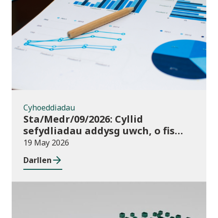
Cyhoeddiadau
Cyhoeddiadau
Sta/Medr/09/2026: Cyllid
sefydliadau addysg uwch, o fis
Awst 2024 i fis Gorffennaf 2025
19 May 2026
Darllen