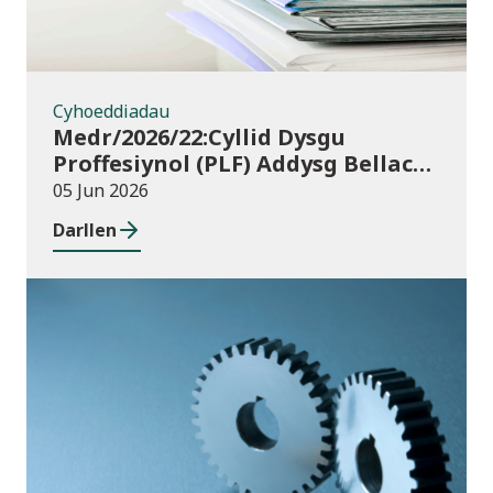
Cyhoeddiadau
Medr/2026/22:Cyllid Dysgu
Proffesiynol (PLF) Addysg Bellach
ym Mlwyddyn Academaidd
05 Jun 2026
2026/27 – canllawiau a thempledi
Darllen
ar gyfer ceisiadau am gyllid
Cyhoeddiadau