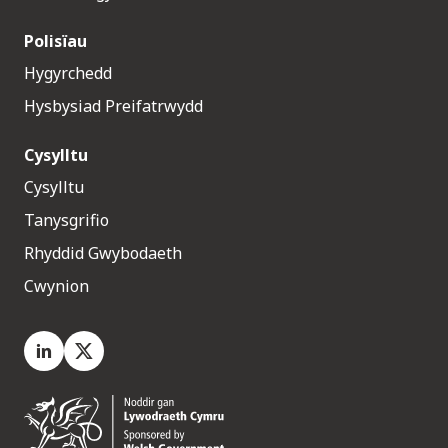
Polisïau
Hygyrchedd
Hysbysiad Preifatrwydd
Cysylltu
Cysylltu
Tanysgrifio
Rhyddid Gwybodaeth
Cwynion
LinkedIn
X.com