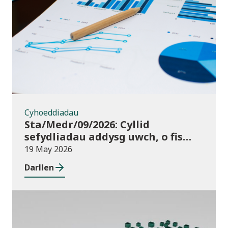
Cyhoeddiadau
Cyhoeddiadau
Sta/Medr/09/2026: Cyllid
sefydliadau addysg uwch, o fis
Awst 2024 i fis Gorffennaf 2025
19 May 2026
Darllen