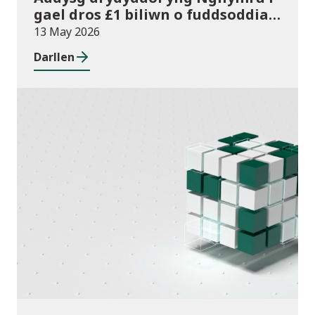
gael dros £1 biliwn o fuddsoddiad
am y tro cyntaf
13 May 2026
Darllen
Cyhoeddiadau