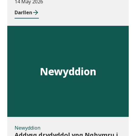
14 May 2026
Darllen
Newyddion
Newyddion
Addysg drydyddol yng Nghymru i