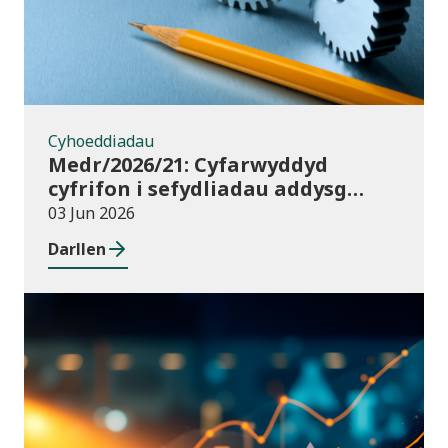
Cyhoeddiadau
Medr/2026/21: Cyfarwyddyd
cyfrifon i sefydliadau addysg
uwch yng Nghymru ar gyfer
03 Jun 2026
2025/26
Darllen
Cyhoeddiadau