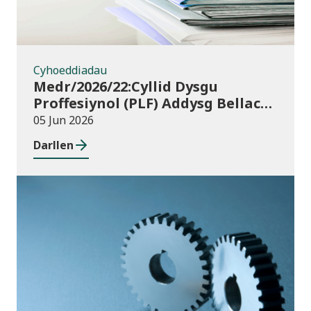
Cyhoeddiadau
Medr/2026/22:Cyllid Dysgu
Proffesiynol (PLF) Addysg Bellach
ym Mlwyddyn Academaidd
05 Jun 2026
2026/27 – canllawiau a thempledi
Darllen
ar gyfer ceisiadau am gyllid
Cyhoeddiadau