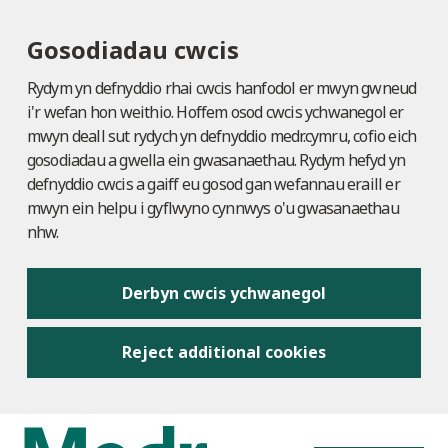
Gosodiadau cwcis
Rydym yn defnyddio rhai cwcis hanfodol er mwyn gwneud
i'r wefan hon weithio. Hoffem osod cwcis ychwanegol er
mwyn deall sut rydych yn defnyddio medr.cymru, cofio eich
gosodiadau a gwella ein gwasanaethau. Rydym hefyd yn
defnyddio cwcis a gaiff eu gosod gan wefannau eraill er
mwyn ein helpu i gyflwyno cynnwys o'u gwasanaethau
nhw.
Derbyn cwcis ychwanegol
Reject additional cookies