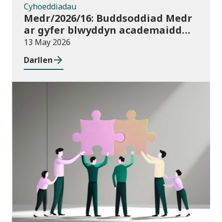
Cyhoeddiadau
Medr/2026/16: Buddsoddiad Medr
ar gyfer blwyddyn academaidd
2026/27
13 May 2026
Darllen
Newyddion