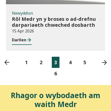
Newyddion
Rôl Medr yn y broses o ad-drefnu
darpariaeth chweched dosbarth
15 Apr 2026
Darllen
1
2
3
4
5
6
Rhagor o wybodaeth am
waith Medr