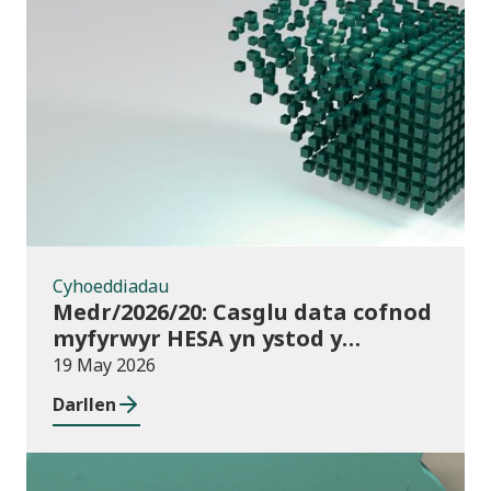
Cyhoeddiadau
Cyhoeddiadau
Medr/2026/20: Casglu data cofnod
myfyrwyr HESA yn ystod y
flwyddyn – disgwyliadau a chyllid
19 May 2026
ar gyfer darparwyr addysg uwch
Darllen
yng Nghymru