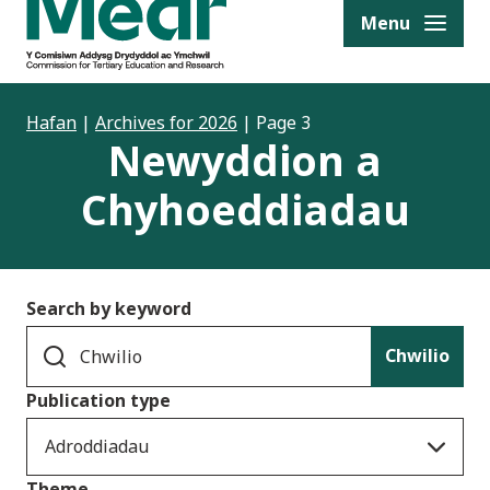
to content
Menu
Hafan
|
Archives for 2026
|
Page 3
Newyddion a
Chyhoeddiadau
Search by keyword
Chwilio
Publication type
Adroddiadau
Theme