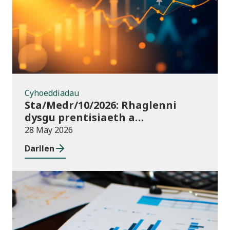
Cyhoeddiadau
Sta/Medr/10/2026: Rhaglenni
dysgu prentisiaeth a
ddechreuwyd: Tachwedd 2025 i
28 May 2026
Ionawr 2026 (dros dro)
Darllen