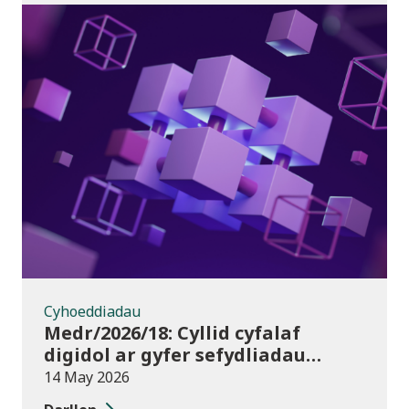
Cyhoeddiadau
Cyhoeddiadau
Medr/2026/18: Cyllid cyfalaf
digidol ar gyfer sefydliadau
addysg bellach yn 2026/27
14 May 2026