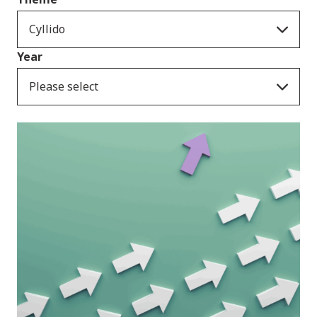
Cyllido
Year
Please select
Cyhoeddiadau