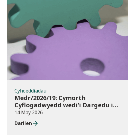
Cyhoeddiadau
Cyhoeddiadau
Medr/2026/19: Cymorth
Cyflogadwyedd wedi’i Dargedu i
Fyfyrwyr Addysg Uwch:
14 May 2026
dyraniadau 2026/27
Darllen