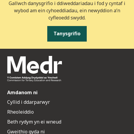
Gallwch danysgrifio i ddiweddariadau i fod y cyntaf i
wybod am ein cyhoeddiadau, ein newyddion a’n
cyfleoedd swydd.
Tanysgrifio
Amdanom ni
Cyllid i ddarparwyr
Rheoleiddio
Beth rydym yn ei wneud
Gweithio gyda ni