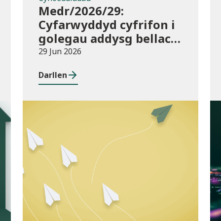
Medr/2026/29:
Cyfarwyddyd cyfrifon i
golegau addysg bellach
yng Nghymru ar gyfer
29 Jun 2026
2025/26
Darllen
Cyhoeddiadau