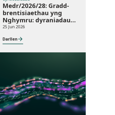
Medr/2026/28: Gradd-
brentisiaethau yng
Nghymru: dyraniadau
cyllid ar gyfer blwyddyn
25 Jun 2026
academaidd 2026/27
Darllen
Cyhoeddiadau