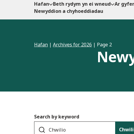
Hafan
Beth rydym yn ei wneud
Ar gyfe
Newyddion a chyhoeddiadau
Hafan
|
Archives for 2026
|
Page 2
Newy
Search by keyword
Chwil