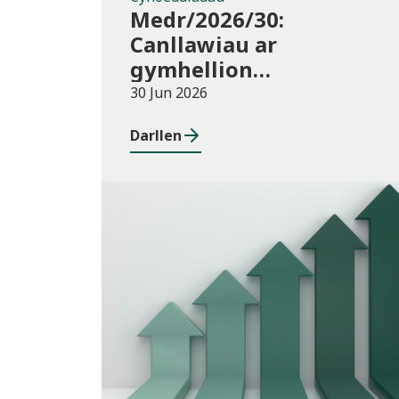
Medr/2026/30:
Canllawiau ar
gymhellion
hyfforddiant TAR
30 Jun 2026
(Addysg Bellach) i
Darllen
athrawon yng Nghymru
blwyddyn academaidd
2026/27
Cyhoeddiadau