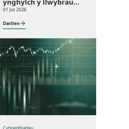
ynghylch y llwybrau
newydd arfaethedig yn
01 Jul 2026
y Fframwaith
Darllen
Prentisiaeth Adeiladu a
Gwasanaethau
Adeiladau
Cyhoeddiadau
Cyhoeddiadau