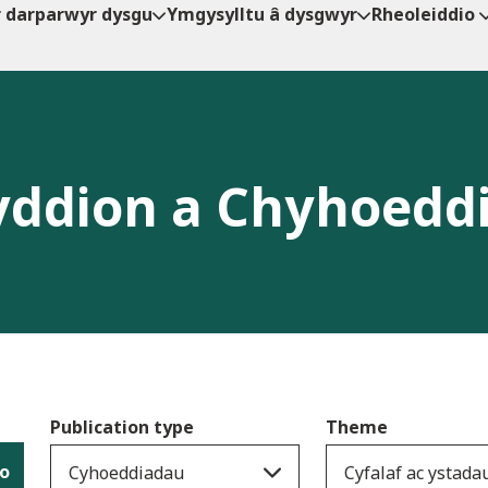
r darparwyr dysgu
Ymgysylltu â dysgwyr
Rheoleiddio
ddion a Chyhoedd
Publication type
Theme
io
Cyhoeddiadau
Cyfalaf ac ystada