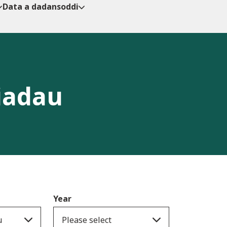
Data a dadansoddi
iadau
Year
u
Please select