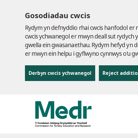
Gosodiadau cwcis
Rydym yn defnyddio rhai cwcis hanfodol er
cwcis ychwanegol er mwyn deall sut rydych 
gwella ein gwasanaethau. Rydym hefyd yn de
er mwyn ein helpu i gyflwyno cynnwys o'u 
Derbyn cwcis ychwanegol
Reject additio
to content