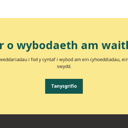
r o wybodaeth am wait
iweddariadau i fod y cyntaf i wybod am ein cyhoeddiadau, ei
swydd.
Tanysgrifio