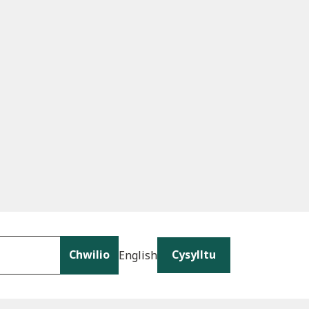
Chwilio
Cysylltu
English