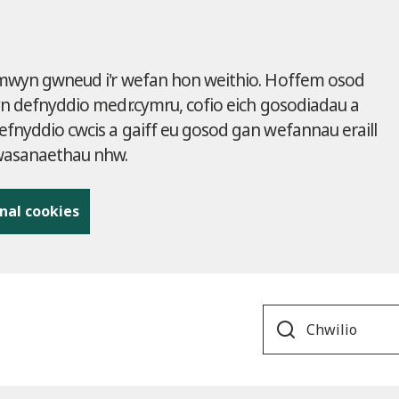
 mwyn gwneud i'r wefan hon weithio. Hoffem osod
yn defnyddio medr.cymru, cofio eich gosodiadau a
fnyddio cwcis a gaiff eu gosod gan wefannau eraill
gwasanaethau nhw.
nal cookies
Search