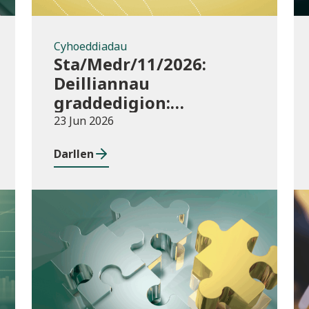
Cyhoeddiadau
Sta/Medr/11/2026:
Deilliannau
graddedigion:
darparwyr addysg uwch
23 Jun 2026
2023/24
Darllen
Cyhoeddiadau