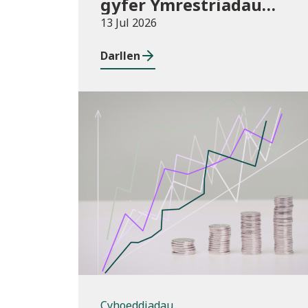
gyfer Ymrestriadau
Addysg Uwch 2025/26
13 Jul 2026
Darllen
Cyhoeddiadau
Cyhoeddiadau