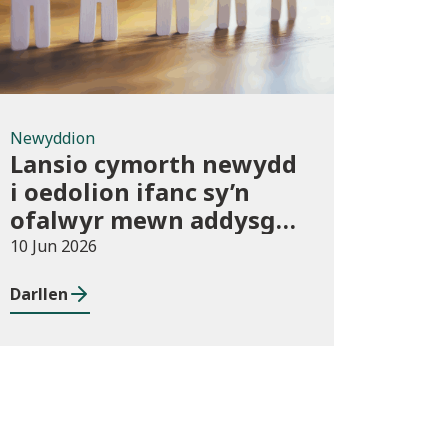
Newyddion
Lansio cymorth newydd
i oedolion ifanc sy’n
ofalwyr mewn addysg
bellach
10 Jun 2026
Darllen