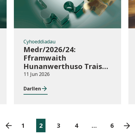
Cyhoeddiadau
Medr/2026/24:
Fframwaith
Hunanwerthuso Trais
yn erbyn Menywod,
11 Jun 2026
Cam-drin Domestig a
Darllen
Thrais Rhywiol
(VAWDASV) ar gyfer
prifysgolion a
darparwyr addysg uwch
yng Nghymru
1
2
3
4
…
6