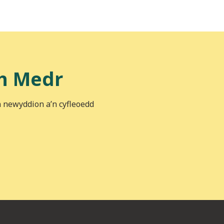
h Medr
n newyddion a’n cyfleoedd