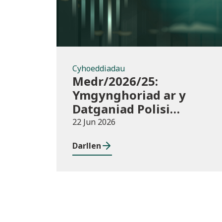
Cyhoeddiadau
Medr/2026/25:
Ymgynghoriad ar y
Datganiad Polisi
Buddsoddi
22 Jun 2026
Darllen