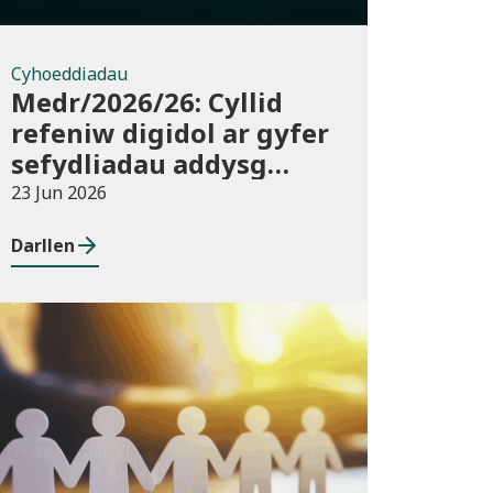
Cyhoeddiadau
Medr/2026/26: Cyllid
refeniw digidol ar gyfer
sefydliadau addysg
bellach ac uwch yn
23 Jun 2026
2026/27
Darllen
Newyddion