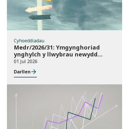
Cyhoeddiadau
Medr/2026/31: Ymgynghoriad
ynghylch y llwybrau newydd
arfaethedig yn y Fframwaith
01 Jul 2026
Prentisiaeth Adeiladu a
Darllen
Gwasanaethau Adeiladau
Cyhoeddiadau