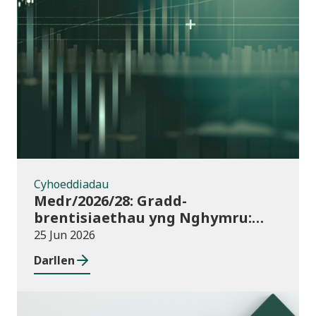
Cyhoeddiadau
Cyhoeddiadau
Medr/2026/28: Gradd-
brentisiaethau yng Nghymru:
dyraniadau cyllid ar gyfer
25 Jun 2026
blwyddyn academaidd 2026/27
Darllen