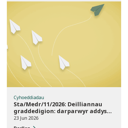
Cyhoeddiadau
Cyhoeddiadau
Sta/Medr/11/2026: Deilliannau
graddedigion: darparwyr addysg
uwch 2023/24
23 Jun 2026