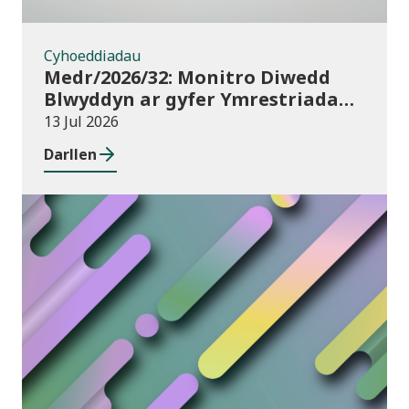
Cyhoeddiadau
Medr/2026/32: Monitro Diwedd
Blwyddyn ar gyfer Ymrestriadau
Addysg Uwch 2025/26
13 Jul 2026
Darllen
Newyddion