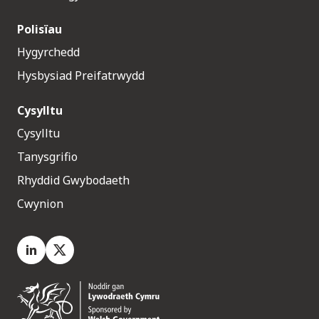
Polisïau
Hygyrchedd
Hysbysiad Preifatrwydd
Cysylltu
Cysylltu
Tanysgrifio
Rhyddid Gwybodaeth
Cwynion
LinkedIn
X.com