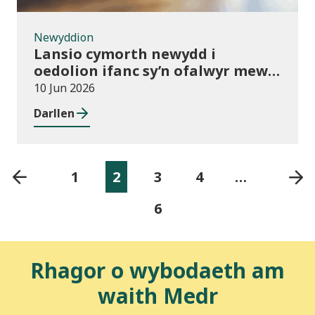
Newyddion
Lansio cymorth newydd i
oedolion ifanc sy’n ofalwyr mewn
addysg bellach
10 Jun 2026
Darllen
1
2
3
4
…
6
Rhagor o wybodaeth am
waith Medr