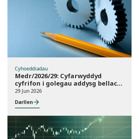
Cyhoeddiadau
Cyhoeddiadau
Medr/2026/29: Cyfarwyddyd
cyfrifon i golegau addysg bellach
yng Nghymru ar gyfer 2025/26
29 Jun 2026
Darllen