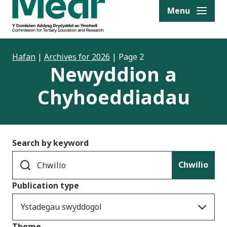
to content
Menu
Hafan
|
Archives for 2026
|
Page 2
Newyddion a
Chyhoeddiadau
Search by keyword
Chwilio
Publication type
Ystadegau swyddogol
Theme