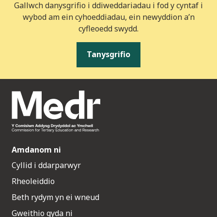
Gallwch danysgrifio i ddiweddariadau i fod y cyntaf i
wybod am ein cyhoeddiadau, ein newyddion a’n
cyfleoedd swydd.
Tanysgrifio
Amdanom ni
Cyllid i ddarparwyr
Rheoleiddio
Beth rydym yn ei wneud
Gweithio gyda ni