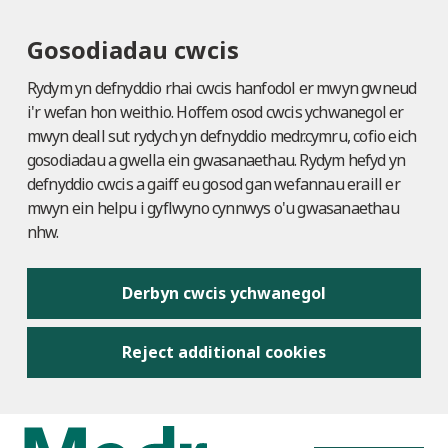
Gosodiadau cwcis
Rydym yn defnyddio rhai cwcis hanfodol er mwyn gwneud
i'r wefan hon weithio. Hoffem osod cwcis ychwanegol er
mwyn deall sut rydych yn defnyddio medr.cymru, cofio eich
gosodiadau a gwella ein gwasanaethau. Rydym hefyd yn
defnyddio cwcis a gaiff eu gosod gan wefannau eraill er
mwyn ein helpu i gyflwyno cynnwys o'u gwasanaethau
nhw.
Derbyn cwcis ychwanegol
Reject additional cookies