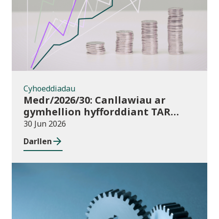
Cyhoeddiadau
Medr/2026/30: Canllawiau ar
gymhellion hyfforddiant TAR
(Addysg Bellach) i athrawon yng
30 Jun 2026
Nghymru blwyddyn academaidd
Darllen
2026/27