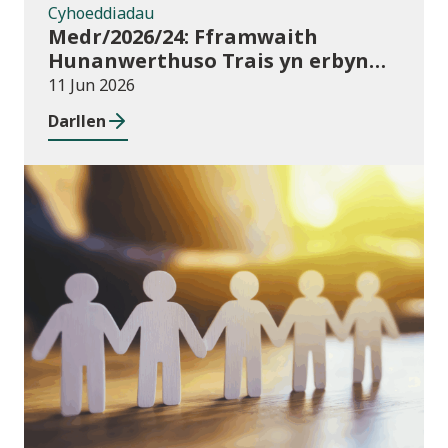
Cyhoeddiadau
Medr/2026/24: Fframwaith
Hunanwerthuso Trais yn erbyn
Menywod, Cam-drin Domestig a
11 Jun 2026
Thrais Rhywiol (VAWDASV) ar
Darllen
gyfer prifysgolion a darparwyr
addysg uwch yng Nghymru
Newyddion