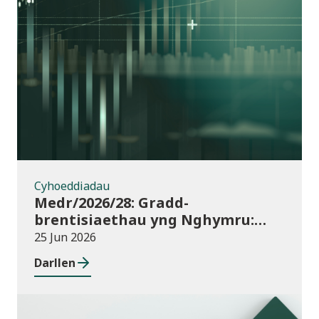
Cyhoeddiadau
Cyhoeddiadau
Medr/2026/28: Gradd-
brentisiaethau yng Nghymru:
dyraniadau cyllid ar gyfer
25 Jun 2026
blwyddyn academaidd 2026/27
Darllen