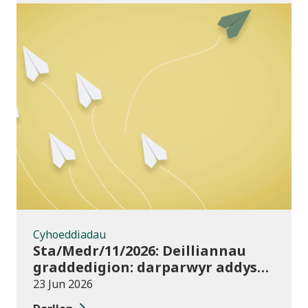
Cyhoeddiadau
Cyhoeddiadau
Sta/Medr/11/2026: Deilliannau
graddedigion: darparwyr addysg
uwch 2023/24
23 Jun 2026