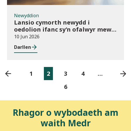
Newyddion
Lansio cymorth newydd i
oedolion ifanc sy’n ofalwyr mewn
addysg bellach
10 Jun 2026
Darllen
1
2
3
4
…
6
Rhagor o wybodaeth am
waith Medr