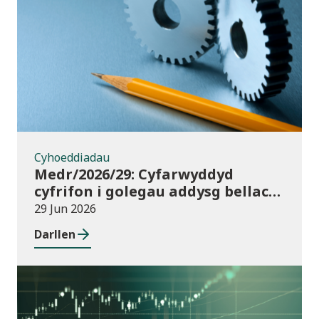
Cyhoeddiadau
Cyhoeddiadau
Medr/2026/29: Cyfarwyddyd
cyfrifon i golegau addysg bellach
yng Nghymru ar gyfer 2025/26
29 Jun 2026
Darllen