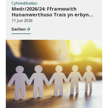
Cyhoeddiadau
Medr/2026/24: Fframwaith
Hunanwerthuso Trais yn erbyn
Menywod, Cam-drin Domestig a
11 Jun 2026
Thrais Rhywiol (VAWDASV) ar
Darllen
gyfer prifysgolion a darparwyr
addysg uwch yng Nghymru
Newyddion