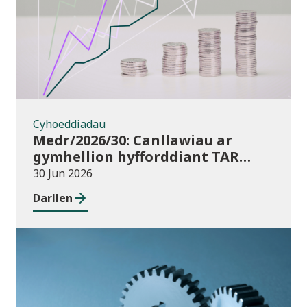
Cyhoeddiadau
Medr/2026/30: Canllawiau ar
gymhellion hyfforddiant TAR
(Addysg Bellach) i athrawon yng
30 Jun 2026
Nghymru blwyddyn academaidd
Darllen
2026/27