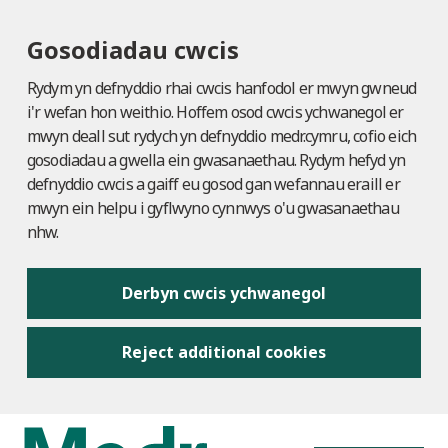
Gosodiadau cwcis
Rydym yn defnyddio rhai cwcis hanfodol er mwyn gwneud
i'r wefan hon weithio. Hoffem osod cwcis ychwanegol er
mwyn deall sut rydych yn defnyddio medr.cymru, cofio eich
gosodiadau a gwella ein gwasanaethau. Rydym hefyd yn
defnyddio cwcis a gaiff eu gosod gan wefannau eraill er
mwyn ein helpu i gyflwyno cynnwys o'u gwasanaethau
nhw.
Derbyn cwcis ychwanegol
Reject additional cookies