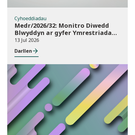
Cyhoeddiadau
Medr/2026/32: Monitro Diwedd
Blwyddyn ar gyfer Ymrestriadau
Addysg Uwch 2025/26
13 Jul 2026
Darllen
Newyddion