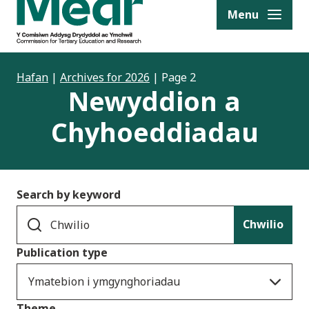
to content
Menu
Hafan
|
Archives for 2026
|
Page 2
Newyddion a
Chyhoeddiadau
Search by keyword
Chwilio
Publication type
Ymatebion i ymgynghoriadau
Theme