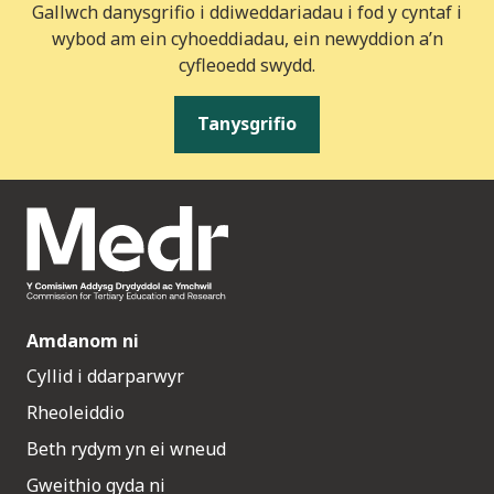
Gallwch danysgrifio i ddiweddariadau i fod y cyntaf i
wybod am ein cyhoeddiadau, ein newyddion a’n
cyfleoedd swydd.
Tanysgrifio
Amdanom ni
Cyllid i ddarparwyr
Rheoleiddio
Beth rydym yn ei wneud
Gweithio gyda ni