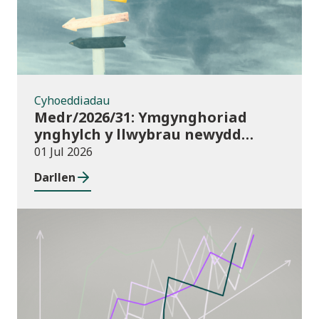
Cyhoeddiadau
Medr/2026/31: Ymgynghoriad
ynghylch y llwybrau newydd
arfaethedig yn y Fframwaith
01 Jul 2026
Prentisiaeth Adeiladu a
Darllen
Gwasanaethau Adeiladau
Cyhoeddiadau