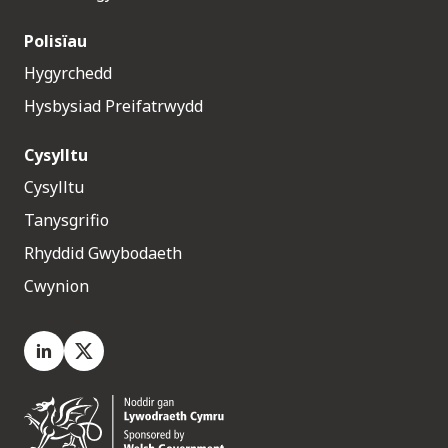
Polisïau
Hygyrchedd
Hysbysiad Preifatrwydd
Cysylltu
Cysylltu
Tanysgrifio
Rhyddid Gwybodaeth
Cwynion
LinkedIn
X.com