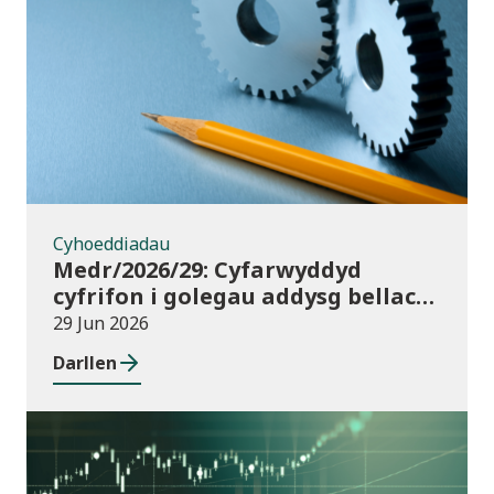
Cyhoeddiadau
Cyhoeddiadau
Medr/2026/29: Cyfarwyddyd
cyfrifon i golegau addysg bellach
yng Nghymru ar gyfer 2025/26
29 Jun 2026
Darllen