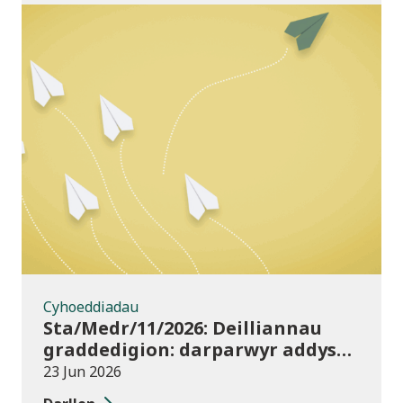
Cyhoeddiadau
Cyhoeddiadau
Sta/Medr/11/2026: Deilliannau
graddedigion: darparwyr addysg
uwch 2023/24
23 Jun 2026