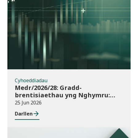
Cyhoeddiadau
Cyhoeddiadau
Medr/2026/28: Gradd-
brentisiaethau yng Nghymru:
dyraniadau cyllid ar gyfer
25 Jun 2026
blwyddyn academaidd 2026/27
Darllen