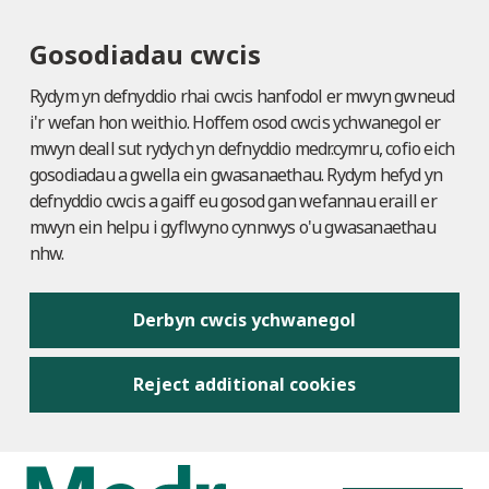
Gosodiadau cwcis
Rydym yn defnyddio rhai cwcis hanfodol er mwyn gwneud
i'r wefan hon weithio. Hoffem osod cwcis ychwanegol er
mwyn deall sut rydych yn defnyddio medr.cymru, cofio eich
gosodiadau a gwella ein gwasanaethau. Rydym hefyd yn
defnyddio cwcis a gaiff eu gosod gan wefannau eraill er
mwyn ein helpu i gyflwyno cynnwys o'u gwasanaethau
nhw.
Derbyn cwcis ychwanegol
Reject additional cookies