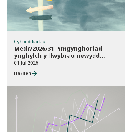
Cyhoeddiadau
Medr/2026/31: Ymgynghoriad
ynghylch y llwybrau newydd
arfaethedig yn y Fframwaith
01 Jul 2026
Prentisiaeth Adeiladu a
Darllen
Gwasanaethau Adeiladau
Cyhoeddiadau