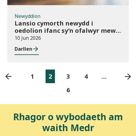
Newyddion
Lansio cymorth newydd i
oedolion ifanc sy’n ofalwyr mewn
addysg bellach
10 Jun 2026
Darllen
1
2
3
4
…
6
Rhagor o wybodaeth am
waith Medr