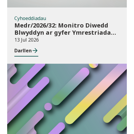
Cyhoeddiadau
Medr/2026/32: Monitro Diwedd
Blwyddyn ar gyfer Ymrestriadau
Addysg Uwch 2025/26
13 Jul 2026
Darllen
Newyddion