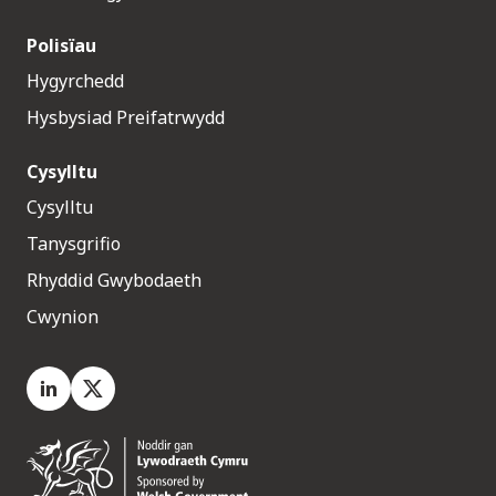
Polisïau
Hygyrchedd
Hysbysiad Preifatrwydd
Cysylltu
Cysylltu
Tanysgrifio
Rhyddid Gwybodaeth
Cwynion
LinkedIn
X.com