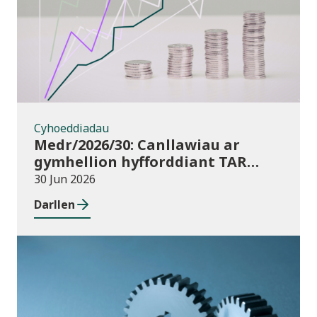
Cyhoeddiadau
Medr/2026/30: Canllawiau ar
gymhellion hyfforddiant TAR
(Addysg Bellach) i athrawon yng
30 Jun 2026
Nghymru blwyddyn academaidd
Darllen
2026/27