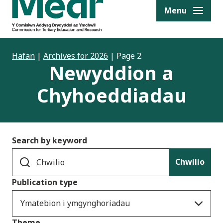
to content
Menu
Hafan
|
Archives for 2026
|
Page 2
Newyddion a
Chyhoeddiadau
Search by keyword
Chwilio
Publication type
Ymatebion i ymgynghoriadau
Theme