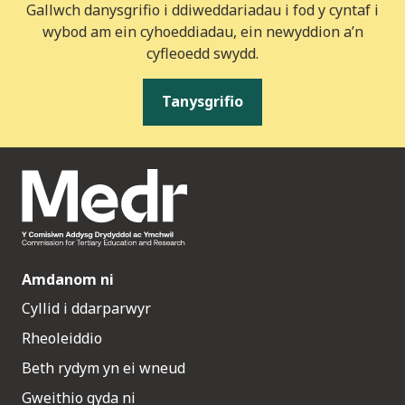
Gallwch danysgrifio i ddiweddariadau i fod y cyntaf i
wybod am ein cyhoeddiadau, ein newyddion a’n
cyfleoedd swydd.
Tanysgrifio
Amdanom ni
Cyllid i ddarparwyr
Rheoleiddio
Beth rydym yn ei wneud
Gweithio gyda ni