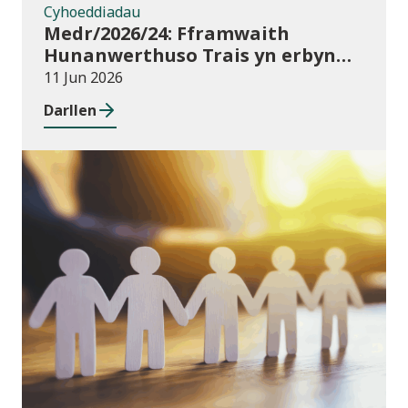
Cyhoeddiadau
Medr/2026/24: Fframwaith
Hunanwerthuso Trais yn erbyn
Menywod, Cam-drin Domestig a
11 Jun 2026
Thrais Rhywiol (VAWDASV) ar
Darllen
gyfer prifysgolion a darparwyr
addysg uwch yng Nghymru
Newyddion