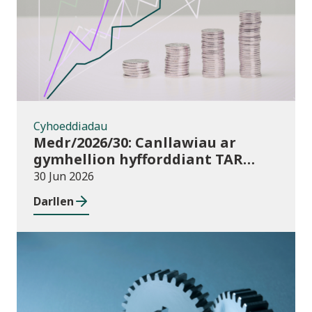
Cyhoeddiadau
Medr/2026/30: Canllawiau ar
gymhellion hyfforddiant TAR
(Addysg Bellach) i athrawon yng
30 Jun 2026
Nghymru blwyddyn academaidd
Darllen
2026/27