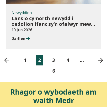
Newyddion
Lansio cymorth newydd i
oedolion ifanc sy’n ofalwyr mewn
addysg bellach
10 Jun 2026
Darllen
1
2
3
4
…
6
Rhagor o wybodaeth am
waith Medr