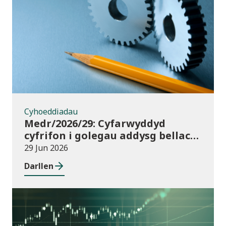
Cyhoeddiadau
Cyhoeddiadau
Medr/2026/29: Cyfarwyddyd
cyfrifon i golegau addysg bellach
yng Nghymru ar gyfer 2025/26
29 Jun 2026
Darllen