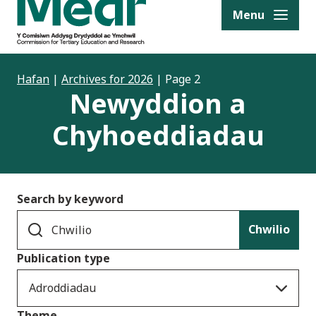
to content
Menu
Hafan
|
Archives for 2026
|
Page 2
Newyddion a
Chyhoeddiadau
Search by keyword
Chwilio
Publication type
Adroddiadau
Theme