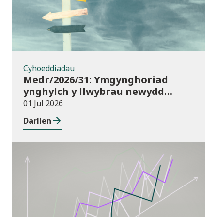
Cyhoeddiadau
Medr/2026/31: Ymgynghoriad
ynghylch y llwybrau newydd
arfaethedig yn y Fframwaith
01 Jul 2026
Prentisiaeth Adeiladu a
Darllen
Gwasanaethau Adeiladau
Cyhoeddiadau