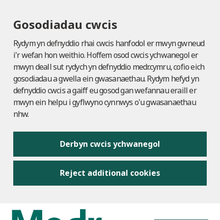
Gosodiadau cwcis
Rydym yn defnyddio rhai cwcis hanfodol er mwyn gwneud
i'r wefan hon weithio. Hoffem osod cwcis ychwanegol er
mwyn deall sut rydych yn defnyddio medr.cymru, cofio eich
gosodiadau a gwella ein gwasanaethau. Rydym hefyd yn
defnyddio cwcis a gaiff eu gosod gan wefannau eraill er
mwyn ein helpu i gyflwyno cynnwys o'u gwasanaethau
nhw.
Derbyn cwcis ychwanegol
Reject additional cookies