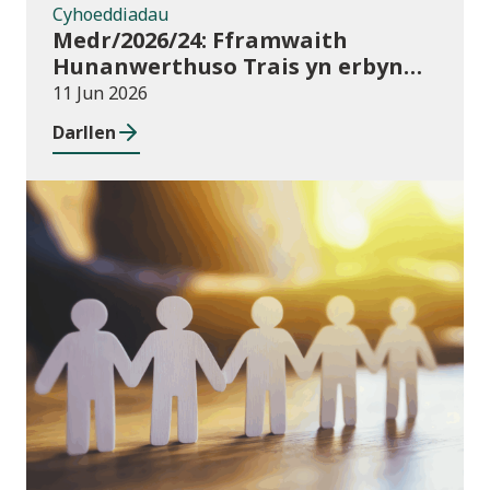
Cyhoeddiadau
Medr/2026/24: Fframwaith
Hunanwerthuso Trais yn erbyn
Menywod, Cam-drin Domestig a
11 Jun 2026
Thrais Rhywiol (VAWDASV) ar
Darllen
gyfer prifysgolion a darparwyr
addysg uwch yng Nghymru
Newyddion