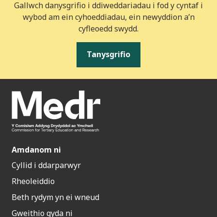
Gallwch danysgrifio i ddiweddariadau i fod y cyntaf i
wybod am ein cyhoeddiadau, ein newyddion a’n
cyfleoedd swydd.
Tanysgrifio
Amdanom ni
Cyllid i ddarparwyr
Rheoleiddio
Beth rydym yn ei wneud
Gweithio gyda ni