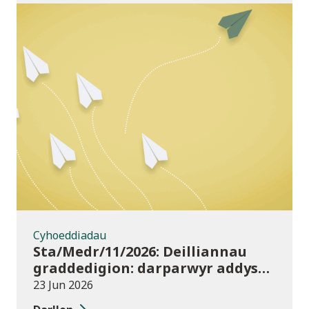
Cyhoeddiadau
Cyhoeddiadau
Sta/Medr/11/2026: Deilliannau
graddedigion: darparwyr addysg
uwch 2023/24
23 Jun 2026