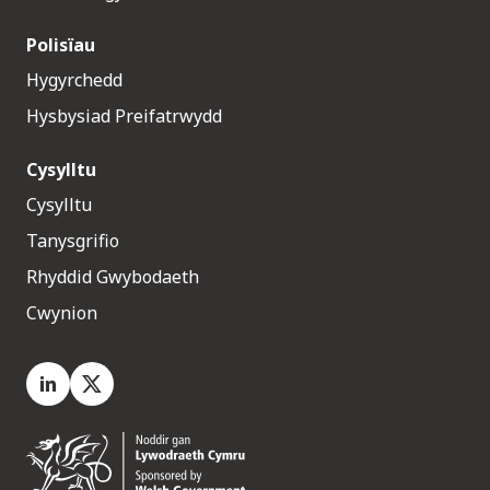
Polisïau
Hygyrchedd
Hysbysiad Preifatrwydd
Cysylltu
Cysylltu
Tanysgrifio
Rhyddid Gwybodaeth
Cwynion
LinkedIn
X.com