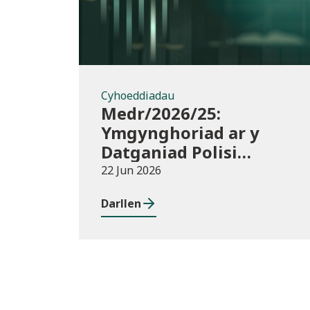
Cyhoeddiadau
Medr/2026/25:
Ymgynghoriad ar y
Datganiad Polisi
Buddsoddi
22 Jun 2026
Darllen