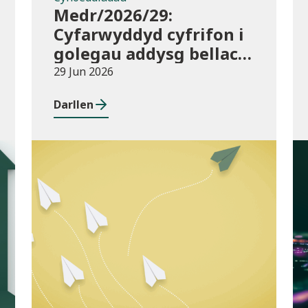
Medr/2026/29:
Cyfarwyddyd cyfrifon i
golegau addysg bellach
yng Nghymru ar gyfer
29 Jun 2026
2025/26
Darllen
Cyhoeddiadau