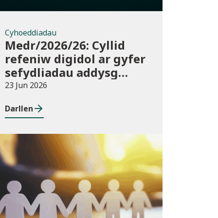
Cyhoeddiadau
Medr/2026/26: Cyllid
refeniw digidol ar gyfer
sefydliadau addysg
bellach ac uwch yn
23 Jun 2026
2026/27
Darllen
Newyddion