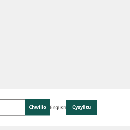
Chwilio
Cysylltu
English