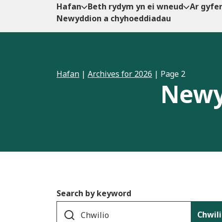
Hafan
Beth rydym yn ei wneud
Ar gyfe
Newyddion a chyhoeddiadau
Hafan
|
Archives for 2026
|
Page 2
Newy
Search by keyword
Chwil