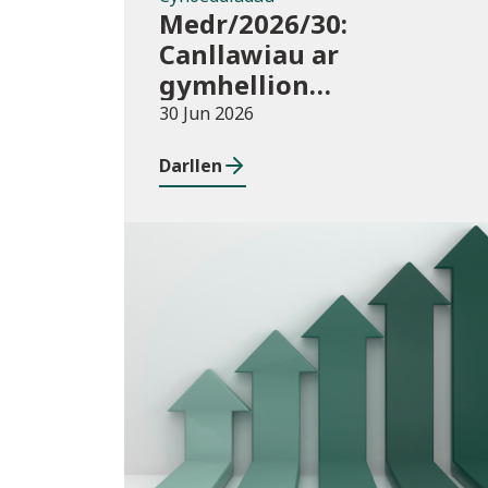
Medr/2026/30:
Canllawiau ar
gymhellion
hyfforddiant TAR
30 Jun 2026
(Addysg Bellach) i
Darllen
athrawon yng Nghymru
blwyddyn academaidd
2026/27
Cyhoeddiadau