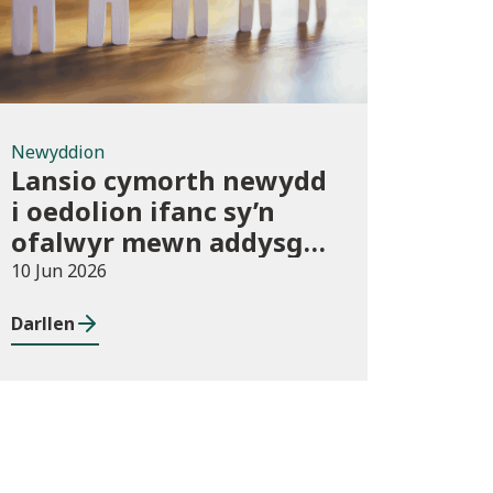
Newyddion
Lansio cymorth newydd
i oedolion ifanc sy’n
ofalwyr mewn addysg
bellach
10 Jun 2026
Darllen