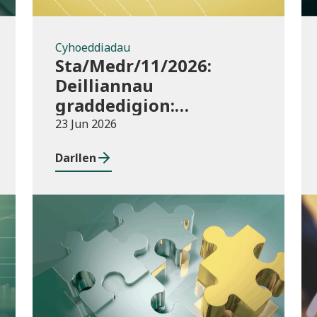
Cyhoeddiadau
Sta/Medr/11/2026:
Deilliannau
graddedigion:
darparwyr addysg uwch
23 Jun 2026
2023/24
Darllen
Cyhoeddiadau