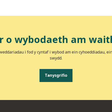
r o wybodaeth am wait
iweddariadau i fod y cyntaf i wybod am ein cyhoeddiadau, ei
swydd.
Tanysgrifio