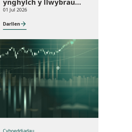
ynghylch y llwybrau
newydd arfaethedig yn
01 Jul 2026
y Fframwaith
Darllen
Prentisiaeth Adeiladu a
Gwasanaethau
Adeiladau
Cyhoeddiadau
Cyhoeddiadau