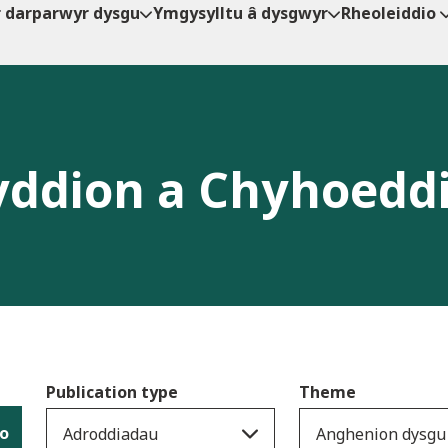
r darparwyr dysgu
Ymgysylltu â dysgwyr
Rheoleiddio
ddion a Chyhoedd
Publication type
Theme
io
Adroddiadau
Anghenion dysgu