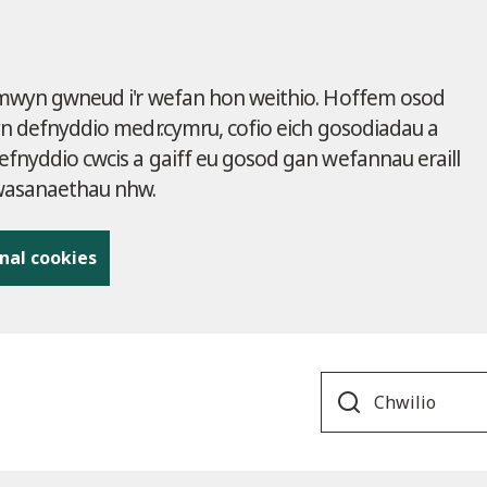
 mwyn gwneud i'r wefan hon weithio. Hoffem osod
yn defnyddio medr.cymru, cofio eich gosodiadau a
fnyddio cwcis a gaiff eu gosod gan wefannau eraill
gwasanaethau nhw.
nal cookies
Search