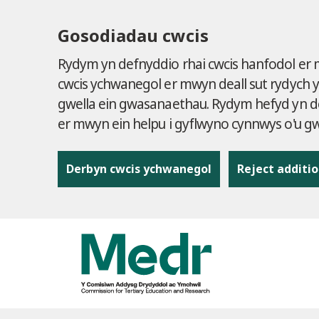
Gosodiadau cwcis
Rydym yn defnyddio rhai cwcis hanfodol er
cwcis ychwanegol er mwyn deall sut rydych 
gwella ein gwasanaethau. Rydym hefyd yn de
er mwyn ein helpu i gyflwyno cynnwys o'u 
Derbyn cwcis ychwanegol
Reject additio
to content