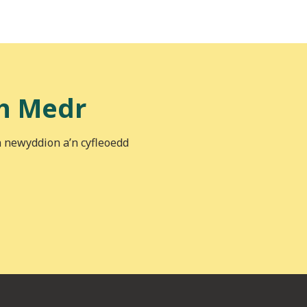
h Medr
n newyddion a’n cyfleoedd