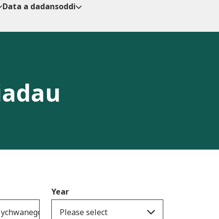
Data a dadansoddi
iadau
Year
 ychwanegol
Please select