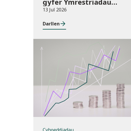
gyfer Ymrestriadau
Addysg Uwch 2025/26
13 Jul 2026
Darllen
Cyhoeddiadau
Cyhoeddiadau