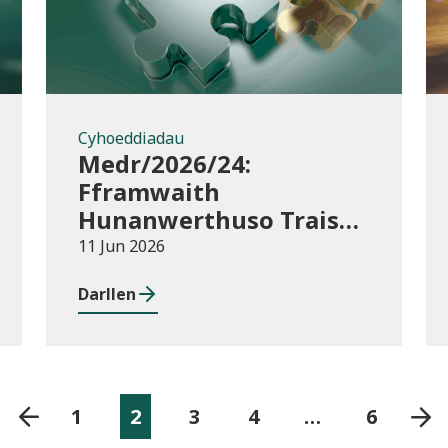
Cyhoeddiadau
Medr/2026/24:
Fframwaith
Hunanwerthuso Trais
yn erbyn Menywod,
11 Jun 2026
Cam-drin Domestig a
Darllen
Thrais Rhywiol
(VAWDASV) ar gyfer
prifysgolion a
darparwyr addysg uwch
yng Nghymru
1
2
3
4
…
6