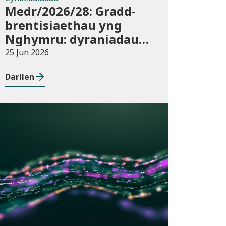
Medr/2026/28: Gradd-
brentisiaethau yng
Nghymru: dyraniadau
cyllid ar gyfer blwyddyn
25 Jun 2026
academaidd 2026/27
Darllen
Cyhoeddiadau