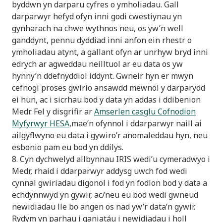
byddwn yn darparu cyfres o ymholiadau. Gall
darparwyr hefyd ofyn inni godi cwestiynau yn
gynharach na chwe wythnos neu, os yw’n well
ganddynt, pennu dyddiad inni anfon ein rhestr o
ymholiadau atynt, a gallant ofyn ar unrhyw bryd inni
edrych ar agweddau neilltuol ar eu data os yw
hynny’n ddefnyddiol iddynt. Gwneir hyn er mwyn
cefnogi proses gwirio ansawdd mewnol y darparydd
ei hun, ac i sicrhau bod y data yn addas i ddibenion
Medr. Fel y disgrifir ar
Amserlen casglu Cofnodion
Myfyrwyr HESA
,mae’n ofynnol i ddarparwyr naill ai
ailgyflwyno eu data i gywiro’r anomaleddau hyn, neu
esbonio pam eu bod yn ddilys.
8. Cyn dychwelyd allbynnau IRIS wedi’u cymeradwyo i
Medr, rhaid i ddarparwyr addysg uwch fod wedi
cynnal gwiriadau digonol i fod yn fodlon bod y data a
echdynnwyd yn gywir, ac/neu eu bod wedi gwneud
newidiadau lle bo angen os nad yw’r data’n gywir.
Rydym yn parhau i ganiatáu i newidiadau i holl