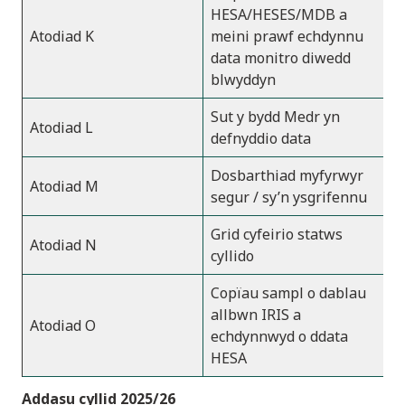
HESA/HESES/MDB a
Atodiad K
meini prawf echdynnu
data monitro diwedd
blwyddyn
Sut y bydd Medr yn
Atodiad L
defnyddio data
Dosbarthiad myfyrwyr
Atodiad M
segur / sy’n ysgrifennu
Grid cyfeirio statws
Atodiad N
cyllido
Copïau sampl o dablau
allbwn IRIS a
Atodiad O
echdynnwyd o ddata
HESA
Addasu cyllid 2025/26