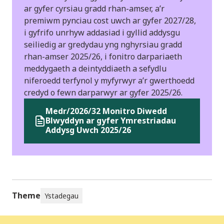
ar gyfer cyrsiau gradd rhan-amser, a’r
premiwm pynciau cost uwch ar gyfer 2027/28,
i gyfrifo unrhyw addasiad i gyllid addysgu
seiliedig ar gredydau yng nghyrsiau gradd
rhan-amser 2025/26, i fonitro darpariaeth
meddygaeth a deintyddiaeth a sefydlu
niferoedd terfynol y myfyrwyr a’r gwerthoedd
credyd o fewn darparwyr ar gyfer 2025/26.
Medr/2026/32 Monitro Diwedd
Blwyddyn ar gyfer Ymrestriadau
Addysg Uwch 2025/26
Theme
Ystadegau