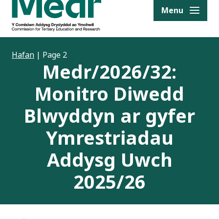
to content
Menu
Hafan
|
Page 2
Medr/2026/32:
Monitro Diwedd
Blwyddyn ar gyfer
Ymrestriadau
Addysg Uwch
2025/26