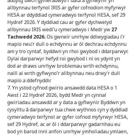
addysg uwch gymeradwyo’r data a gyflwynir yn
allbynnau terfynol IRIS ar gyfer cofnodion myfyrwyr
HESA ar ddyddiad cymeradwyo terfynol HESA, sef 29
Hydref 2026. Y dyddiad cau ar gyfer dychwelyd
allbynnau IRIS wedi’u cymeradwyo i Medr yw
27
Tachwedd 2026.
Os gwneir unrhyw ddiwygiadau i’r
mapio neu’r dull o echdynnu ar ôl dechrau echdynnu
am y tro cyntaf, byddwn yn rhoi gwybod i ddarparwyr.
Dylai darparwyr hefyd roi gwybod i ni os ydynt yn
dod ar draws unrhyw broblemau wrth echdynnu,
naill ai wrth gyflwyno’r allbynnau neu drwy’r dull
mapio a ddefnyddir.
7. Yn ystod cyfnod gwirio ansawdd data HESA o 1
Awst i 22 Hydref 2026, bydd Medr yn cynnal
gwiriadau ansawdd ar y data a gyflwynir. Byddwn yn
cysylltu â darparwyr tua chwe wythnos cyn y dyddiad
cymeradwyo terfynol ar gyfer cofnod myfyrwyr HESA,
sef 29 Hydref, ac ar ôl i ddarparwyr gadarnhau eu
bod yn barod inni anfon unrhyw ymholiadau ymlaen,