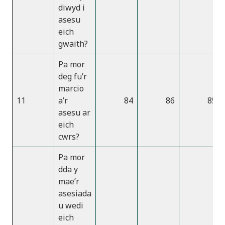
diwyd i
asesu
eich
gwaith?
Pa mor
deg fu’r
marcio
11
a’r
84
86
85
asesu ar
eich
cwrs?
Pa mor
dda y
mae’r
asesiada
u wedi
eich