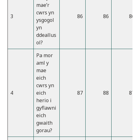
mae’r
cwrs yn
3
86
86
86
ysgogol
yn
ddeallus
ol?
Pa mor
aml y
mae
eich
cwrs yn
4
eich
87
88
87
herio i
gyflawni
eich
gwaith
gorau?