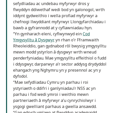
sefydliadau ac undebau myfyrwyr dros y
flwyddyn ddiwethaf wedi bod yn galonogol, wrth
iddynt gydweithio i wella profiad myfyrwyr a
chefnogi llwyddiant myfyrwyr. Llongyfarchiadau i
bawb a gyfrannodd at y cyflawniadau hyn.
“Yn gynharach eleni, cyflwynwyd ein
Cod
Ymgysylltu â Dysgwyr
yn rhan o’r Fframwaith
Rheoleiddio, gan gydnabod rôl bwysig ymgysylltu
mewn modd ystyrlon â dysgwyr wrth wneud
penderfyniadau. Mae ymgysylltu effeithiol o fudd
i ddysgwyr, darparwyr a’r sector addysg drydyddol
ehangach yng Nghymru yn y presennol ac yn y
dyfodol.
“Mae sefydliadau Cymru yn parhau i roi
ystyriaeth o ddifri i ganlyniadau’r NSS ac yn
parhau i fod wedi ymroi i weithio mewn
partneriaeth â myfyrwyr a’u cynrychiolwyr i
ysgogi gwelliant parhaus a gwella ansawdd.
“Gan edrych ymlaen at flwyddyn academaidd