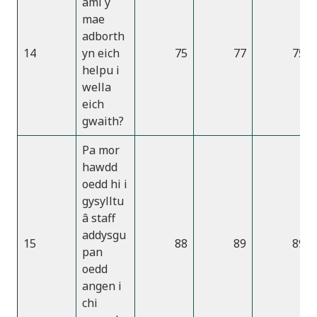
aml y
mae
adborth
14
yn eich
75
77
75
helpu i
wella
eich
gwaith?
Pa mor
hawdd
oedd hi i
gysylltu
â staff
addysgu
15
88
89
89
pan
oedd
angen i
chi