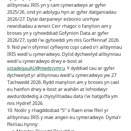
allbynnau IRIS yn y cam cymeradwyo ar gyfer
2025/26, ond yn adolygu hyn ar gyfer datganiadau
2026/27. Dylai darparwyr esbonio unrhyw
newidiadau a wneir. Ceir rhagor o fanylion am y
broses yn y cyhoeddiad Gofynion Data ar gyfer
2026/27, sydd i’w gyhoeddi ym mis Gorffennaf 2026.
9. Nid yw’n ofynnol cyflwyno copi caled o’r allbynnau
IRIS wedi’u cymeradwyo. Dylid dychwelyd allbynnau
wedi’u cymeradwyo drwy e-bost at
ystadegauAU@medr.cymru
. Y dyddiad cau ar gyfer
dychwelyd yr allbynnau wedi’u cymeradwyo yw 27
Tachwedd 2026. Bydd manylion am y broses yn cael
eu hanfon drwy e-bost ar wahân at lofnodwyr
awdurdodedig a chysylltiadau data i’w hatgoffa ym
mis Hydref 2026.
10. Nodir y rhagddodiad “S” o flaen enw ffeil yr
allbynnau IRIS y mae angen eu cymeradwyo. Dyma’r
ffeiliau hynny: