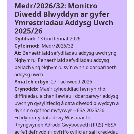
Medr/2026/32: Monitro
Diwedd Blwyddyn ar gyfer
Ymrestriadau Addysg Uwch
2025/26
Dyddiad:
13 Gorffennaf 2026
Cyfeirnod:
Medr/2026/32
At:
Benaethiaid sefydliadau addysg uwch yng
Nghymru; Penaethiaid sefydliadau addysg
bellach yng Nghymru sy’n cynnig darpariaeth
addysg uwch
Ymateb erbyn:
27 Tachwedd 2026
Crynodeb:
Mae’r cyhoeddiad hwn yn rhoi
diffiniadau a chanllawiau i ddarparwyr addysg
uwch yn gysylltiedig â data diwedd blwyddyn a
dynnir o gofnod myfyrwyr HESA 2025/26.
Echdynnir y data drwy Wasanaeth
Rhyngwyneb Adrodd Gwybodaeth (IRIS) HESA,
ac fe’i defnyddir i gyfrifo cyllid ar sail credydau