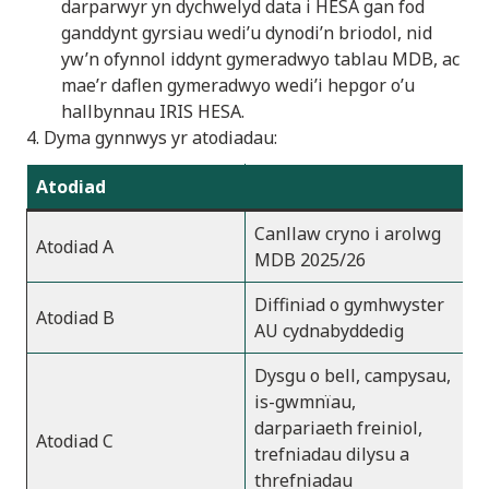
darparwyr yn dychwelyd data i HESA gan fod
ganddynt gyrsiau wedi’u dynodi’n briodol, nid
yw’n ofynnol iddynt gymeradwyo tablau MDB, ac
mae’r daflen gymeradwyo wedi’i hepgor o’u
hallbynnau IRIS HESA.
4. Dyma gynnwys yr atodiadau:
Atodiad
Canllaw cryno i arolwg
Atodiad A
MDB 2025/26
Diffiniad o gymhwyster
Atodiad B
AU cydnabyddedig
Dysgu o bell, campysau,
is-gwmnïau,
darpariaeth freiniol,
Atodiad C
trefniadau dilysu a
threfniadau