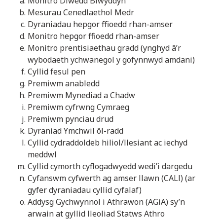
Monitro Diwedd Blwyddyn
Mesurau Cenedlaethol Medr
Dyraniadau hepgor ffioedd rhan-amser
Monitro hepgor ffioedd rhan-amser
Monitro prentisiaethau gradd (ynghyd â’r
wybodaeth ychwanegol y gofynnwyd amdani)
Cyllid fesul pen
Premiwm anabledd
Premiwm Mynediad a Chadw
Premiwm cyfrwng Cymraeg
Premiwm pynciau drud
Dyraniad Ymchwil ôl-radd
Cyllid cydraddoldeb hiliol/llesiant ac iechyd
meddwl
Cyllid cymorth cyflogadwyedd wedi’i dargedu
Cyfanswm cyfwerth ag amser llawn (CALl) (ar
gyfer dyraniadau cyllid cyfalaf)
Addysg Gychwynnol i Athrawon (AGiA) sy’n
arwain at gyllid lleoliad Statws Athro