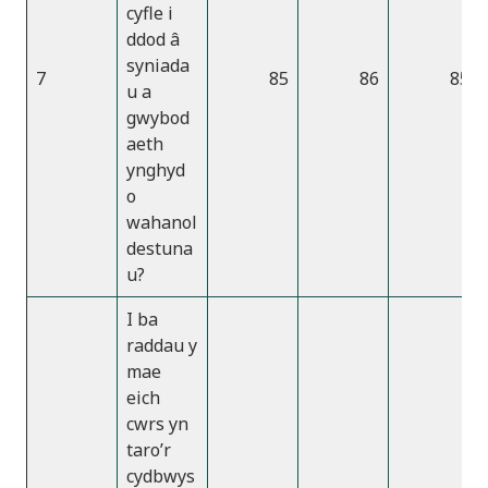
cyfle i
ddod â
syniada
7
85
86
85
u a
gwybod
aeth
ynghyd
o
wahanol
destuna
u?
I ba
raddau y
mae
eich
cwrs yn
taro’r
cydbwys