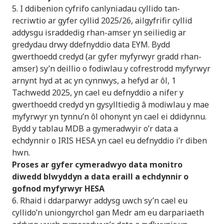
5. I ddibenion cyfrifo canlyniadau cyllido tan-
recriwtio ar gyfer cyllid 2025/26, ailgyfrifir cyllid
addysgu israddedig rhan-amser yn seiliedig ar
gredydau drwy ddefnyddio data EYM. Bydd
gwerthoedd credyd (ar gyfer myfyrwyr gradd rhan-
amser) sy’n deillio o fodiwlau y cofrestrodd myfyrwyr
arnynt hyd at ac yn cynnwys, a hefyd ar ôl, 1
Tachwedd 2025, yn cael eu defnyddio a nifer y
gwerthoedd credyd yn gysylltiedig â modiwlau y mae
myfyrwyr yn tynnu’n ôl ohonynt yn cael ei ddidynnu.
Bydd y tablau MDB a gymeradwyir o’r data a
echdynnir o IRIS HESA yn cael eu defnyddio i’r diben
hwn.
Proses ar gyfer cymeradwyo data monitro
diwedd blwyddyn a data eraill a echdynnir o
gofnod myfyrwyr HESA
6. Rhaid i ddarparwyr addysg uwch sy’n cael eu
cyllido’n uniongyrchol gan Medr am eu darpariaeth