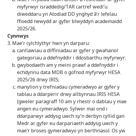
myfyrwyr israddedig/TAR cartref wedi’u
diweddaru yn Atodiad DD ynghyd â’r lefelau
ffioedd newydd ar gyfer blwyddyn academaidd
2025/26.
Cynnwys
3. Mae’r cylchlythyr hwn yn darparu:
canllawiau a diffiniadau ar gyfer y gwahanol
gategorïau a ddefnyddir i ddosbarthu myfyrwyr;
gwybodaeth am y meini prawf a ddefnyddir i
echdynnu data MDB o gofnod myfyrwyr HESA
2025/26 drwy IRIS;
manylion y trefniadau cymeradwyo ar gyfer y
tablau a ddarperir drwy allbynnau IRIS HESA
(gweler paragraff 10 am y rhestr o dablau y mae
angen eu cymeradwyo. Sylwer mai ond i
ddarparwyr addysg uwch sy’n derbyn cyllid gan
Medr ar gyfer eu darpariaeth addysg uwch y
mae’r broses gymeradwyo yn berthnasol. Os yw