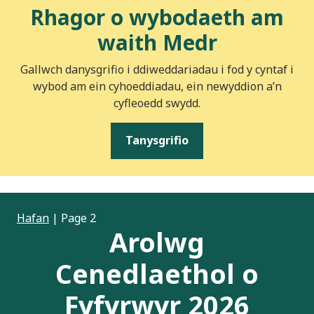
Rhagor o wybodaeth am
waith Medr
Gallwch danysgrifio i ddiweddariadau i fod y cyntaf i
wybod am ein cyhoeddiadau, ein newyddion a’n
cyfleoedd swydd.
Tanysgrifio
Hafan
|
Page 2
Arolwg
Cenedlaethol o
Fyfyrwyr 2026