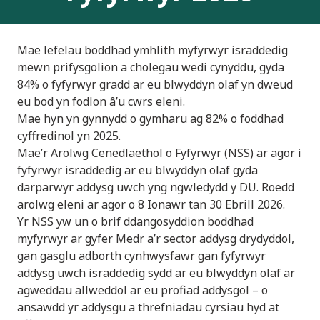
Mae lefelau boddhad ymhlith myfyrwyr israddedig
mewn prifysgolion a cholegau wedi cynyddu,
gyda
84% o fyfyrwyr gradd ar eu blwyddyn olaf yn dweud
eu bod yn fodlon â’u cwrs eleni.
Mae hyn yn gynnydd o gymharu ag 82% o foddhad
cyffredinol yn 2025.
Mae’r Arolwg Cenedlaethol o Fyfyrwyr (NSS) ar agor i
fyfyrwyr israddedig ar eu blwyddyn olaf gyda
darparwyr addysg uwch yng ngwledydd y DU. Roedd
arolwg eleni ar agor o 8 Ionawr tan 30 Ebrill 2026.
Yr NSS yw un o brif ddangosyddion boddhad
myfyrwyr ar gyfer Medr a’r sector addysg drydyddol,
gan gasglu adborth cynhwysfawr gan fyfyrwyr
addysg uwch israddedig sydd ar eu blwyddyn olaf ar
agweddau allweddol ar eu profiad addysgol – o
ansawdd yr addysgu a threfniadau cyrsiau hyd at