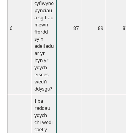
cyflwyno
pynciau
a sgiliau
mewn
6
87
89
87
ffordd
sy’n
adeiladu
ar yr
hyn yr
ydych
eisoes
wedi’i
ddysgu?
I ba
raddau
ydych
chi wedi
cael y