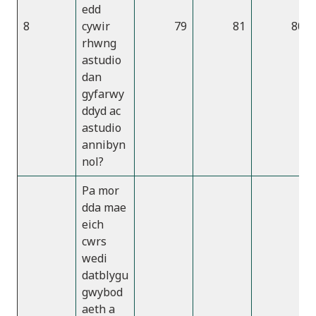
edd
8
cywir
79
81
80
rhwng
astudio
dan
gyfarwy
ddyd ac
astudio
annibyn
nol?
Pa mor
dda mae
eich
cwrs
wedi
datblygu
gwybod
aeth a