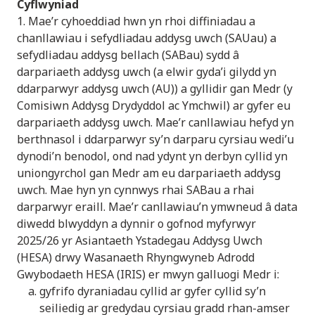
Cyflwyniad
1. Mae’r cyhoeddiad hwn yn rhoi diffiniadau a
chanllawiau i sefydliadau addysg uwch (SAUau) a
sefydliadau addysg bellach (SABau) sydd â
darpariaeth addysg uwch (a elwir gyda’i gilydd yn
ddarparwyr addysg uwch (AU)) a gyllidir gan Medr (y
Comisiwn Addysg Drydyddol ac Ymchwil) ar gyfer eu
darpariaeth addysg uwch. Mae’r canllawiau hefyd yn
berthnasol i ddarparwyr sy’n darparu cyrsiau wedi’u
dynodi’n benodol, ond nad ydynt yn derbyn cyllid yn
uniongyrchol gan Medr am eu darpariaeth addysg
uwch. Mae hyn yn cynnwys rhai SABau a rhai
darparwyr eraill. Mae’r canllawiau’n ymwneud â data
diwedd blwyddyn a dynnir o gofnod myfyrwyr
2025/26 yr Asiantaeth Ystadegau Addysg Uwch
(HESA) drwy Wasanaeth Rhyngwyneb Adrodd
Gwybodaeth HESA (IRIS) er mwyn galluogi Medr i:
gyfrifo dyraniadau cyllid ar gyfer cyllid sy’n
seiliedig ar gredydau cyrsiau gradd rhan-amser