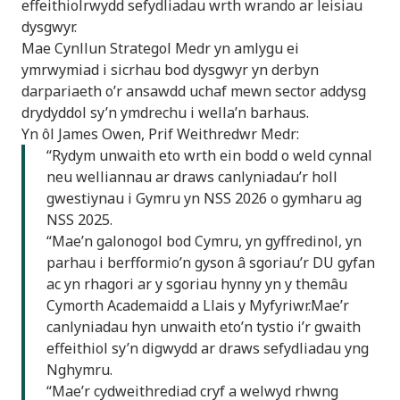
effeithiolrwydd sefydliadau wrth wrando ar leisiau
dysgwyr.
Mae Cynllun Strategol Medr yn amlygu ei
ymrwymiad i sicrhau bod dysgwyr yn derbyn
darpariaeth o’r ansawdd uchaf mewn sector addysg
drydyddol sy’n ymdrechu i wella’n barhaus.
Yn ôl James Owen, Prif Weithredwr Medr:
“Rydym unwaith eto wrth ein bodd o weld cynnal
neu welliannau ar draws canlyniadau’r holl
gwestiynau i Gymru yn NSS 2026 o gymharu ag
NSS 2025.
“Mae’n galonogol bod Cymru, yn gyffredinol, yn
parhau i berfformio’n gyson â sgoriau’r DU gyfan
ac yn rhagori ar y sgoriau hynny yn y themâu
Cymorth Academaidd a Llais y Myfyriwr.Mae’r
canlyniadau hyn unwaith eto’n tystio i’r gwaith
effeithiol sy’n digwydd ar draws sefydliadau yng
Nghymru.
“Mae’r cydweithrediad cryf a welwyd rhwng