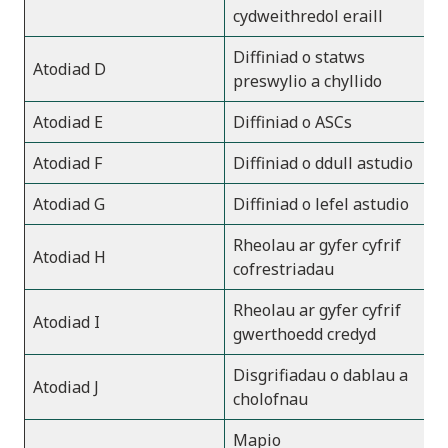
cydweithredol eraill
Diffiniad o statws
Atodiad D
preswylio a chyllido
Atodiad E
Diffiniad o ASCs
Atodiad F
Diffiniad o ddull astudio
Atodiad G
Diffiniad o lefel astudio
Rheolau ar gyfer cyfrif
Atodiad H
cofrestriadau
Rheolau ar gyfer cyfrif
Atodiad I
gwerthoedd credyd
Disgrifiadau o dablau a
Atodiad J
cholofnau
Mapio