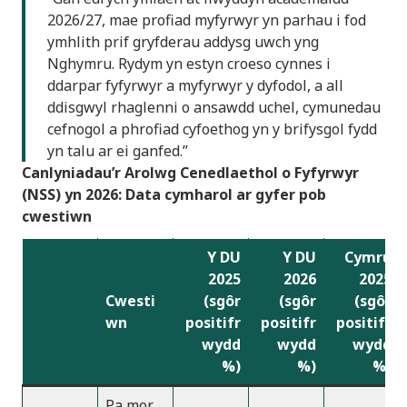
2026/27, mae profiad myfyrwyr yn parhau i fod
ymhlith prif gryfderau addysg uwch yng
Nghymru. Rydym yn estyn croeso cynnes i
ddarpar fyfyrwyr a myfyrwyr y dyfodol, a all
ddisgwyl rhaglenni o ansawdd uchel, cymunedau
cefnogol a phrofiad cyfoethog yn y brifysgol fydd
yn talu ar ei ganfed.”
Canlyniadau’r Arolwg Cenedlaethol o Fyfyrwyr
(NSS) yn 2026: Data cymharol ar gyfer pob
cwestiwn
Y DU
Y DU
Cymru
2025
2026
2025
Cwesti
(sgôr
(sgôr
(sgôr
wn
positifr
positifr
positifr
wydd
wydd
wydd
%)
%)
%)
Pa mor