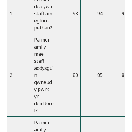
dda yw’r
1
staff am
93
94
93
egluro
pethau?
Pa mor
aml y
mae
staff
addysgu’
2
n
83
85
83
gwneud
y pwnc
yn
ddiddoro
l?
Pa mor
aml y