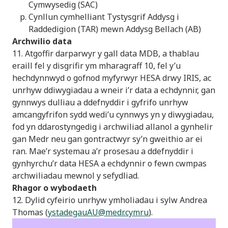
Cymwysedig (SAC)
Cynllun cymhelliant Tystysgrif Addysg i
Raddedigion (TAR) mewn Addysg Bellach (AB)
Archwilio data
11. Atgoffir darparwyr y gall data MDB, a thablau
eraill fel y disgrifir ym mharagraff 10, fel y’u
hechdynnwyd o gofnod myfyrwyr HESA drwy IRIS, ac
unrhyw ddiwygiadau a wneir i’r data a echdynnir, gan
gynnwys dulliau a ddefnyddir i gyfrifo unrhyw
amcangyfrifon sydd wedi’u cynnwys yn y diwygiadau,
fod yn ddarostyngedig i archwiliad allanol a gynhelir
gan Medr neu gan gontractwyr sy’n gweithio ar ei
ran. Mae’r systemau a’r prosesau a ddefnyddir i
gynhyrchu’r data HESA a echdynnir o fewn cwmpas
archwiliadau mewnol y sefydliad.
Rhagor o wybodaeth
12. Dylid cyfeirio unrhyw ymholiadau i sylw Andrea
Thomas (
ystadegauAU@medr.cymru
).