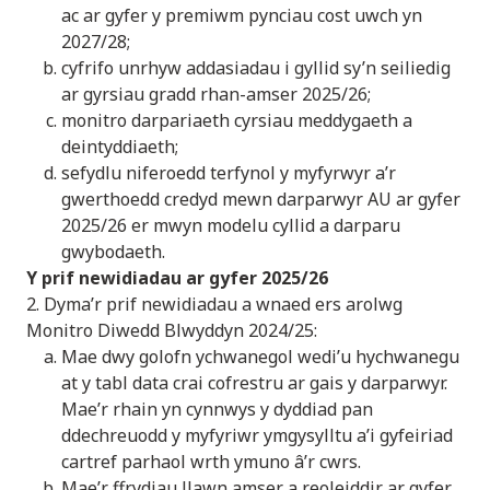
ac ar gyfer y premiwm pynciau cost uwch yn
2027/28;
cyfrifo unrhyw addasiadau i gyllid sy’n seiliedig
ar gyrsiau gradd rhan-amser 2025/26;
monitro darpariaeth cyrsiau meddygaeth a
deintyddiaeth;
sefydlu niferoedd terfynol y myfyrwyr a’r
gwerthoedd credyd mewn darparwyr AU ar gyfer
2025/26 er mwyn modelu cyllid a darparu
gwybodaeth.
Y prif newidiadau ar gyfer 2025/26
2. Dyma’r prif newidiadau a wnaed ers arolwg
Monitro Diwedd Blwyddyn 2024/25:
Mae dwy golofn ychwanegol wedi’u hychwanegu
at y tabl data crai cofrestru ar gais y darparwyr.
Mae’r rhain yn cynnwys y dyddiad pan
ddechreuodd y myfyriwr ymgysylltu a’i gyfeiriad
cartref parhaol wrth ymuno â’r cwrs.
Mae’r ffrydiau llawn amser a reoleiddir ar gyfer