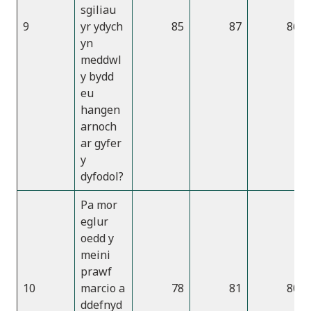
sgiliau
9
yr ydych
85
87
86
yn
meddwl
y bydd
eu
hangen
arnoch
ar gyfer
y
dyfodol?
Pa mor
eglur
oedd y
meini
prawf
10
marcio a
78
81
80
ddefnyd