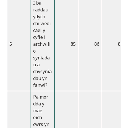
I ba
raddau
ydych
chi wedi
cael y
cyfle i
5
archwili
85
86
85
o
syniada
u a
chysynia
dau yn
fanwl?
Pa mor
dda y
mae
eich
cwrs yn