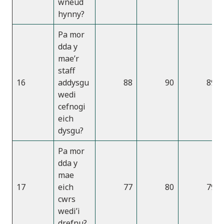
wneud
hynny?
Pa mor
dda y
mae’r
staff
16
addysgu
88
90
89
wedi
cefnogi
eich
dysgu?
Pa mor
dda y
mae
17
eich
77
80
79
cwrs
wedi’i
drefnu?