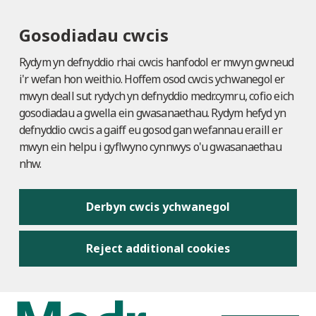
Gosodiadau cwcis
Rydym yn defnyddio rhai cwcis hanfodol er mwyn gwneud
i'r wefan hon weithio. Hoffem osod cwcis ychwanegol er
mwyn deall sut rydych yn defnyddio medr.cymru, cofio eich
gosodiadau a gwella ein gwasanaethau. Rydym hefyd yn
defnyddio cwcis a gaiff eu gosod gan wefannau eraill er
mwyn ein helpu i gyflwyno cynnwys o'u gwasanaethau
nhw.
Derbyn cwcis ychwanegol
Reject additional cookies