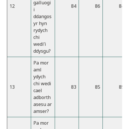
galluogi
12
84
86
84
i
ddangos
yr hyn
rydych
chi
wedi’i
ddysgu?
Pa mor
aml
ydych
chi wedi
13
83
85
85
cael
adborth
asesu ar
amser?
Pa mor