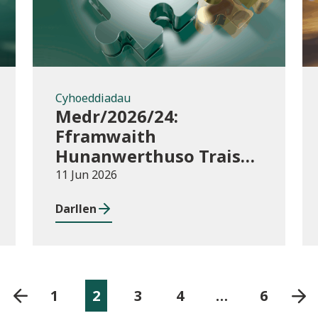
Cyhoeddiadau
Medr/2026/24:
Fframwaith
Hunanwerthuso Trais
yn erbyn Menywod,
11 Jun 2026
Cam-drin Domestig a
Darllen
Thrais Rhywiol
(VAWDASV) ar gyfer
prifysgolion a
darparwyr addysg uwch
yng Nghymru
1
2
3
4
…
6