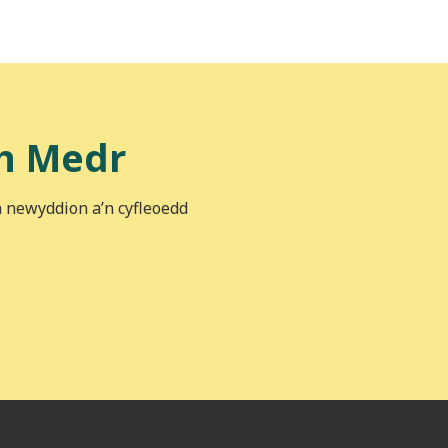
h Medr
n newyddion a’n cyfleoedd