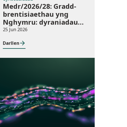
Medr/2026/28: Gradd-
brentisiaethau yng
Nghymru: dyraniadau
cyllid ar gyfer blwyddyn
25 Jun 2026
academaidd 2026/27
Darllen
Cyhoeddiadau