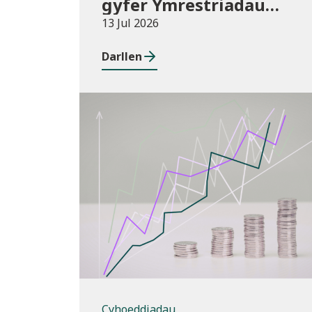
gyfer Ymrestriadau
Addysg Uwch 2025/26
13 Jul 2026
Darllen
Cyhoeddiadau
Cyhoeddiadau