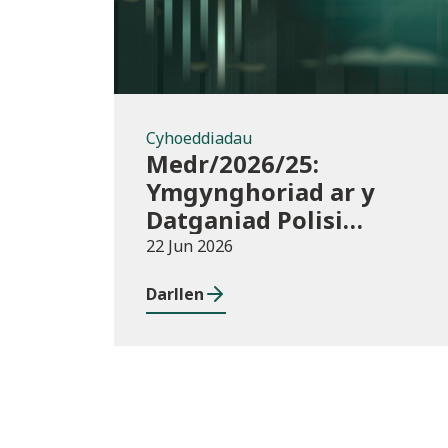
Cyhoeddiadau
Medr/2026/25:
Ymgynghoriad ar y
Datganiad Polisi
Buddsoddi
22 Jun 2026
Darllen