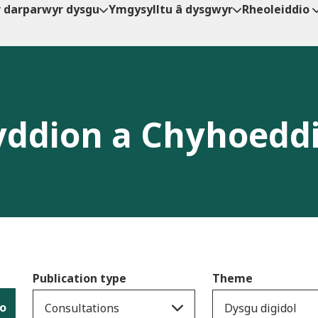
r darparwyr dysgu
Ymgysylltu â dysgwyr
Rheoleiddio
ddion a Chyhoedd
Publication type
Theme
io
Consultations
Dysgu digidol