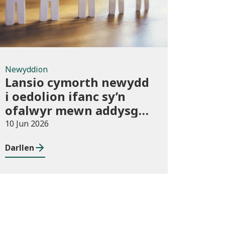
Newyddion
Lansio cymorth newydd
i oedolion ifanc sy’n
ofalwyr mewn addysg
bellach
10 Jun 2026
Darllen