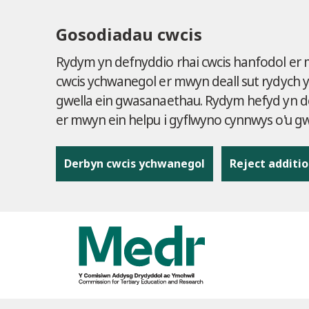
Gosodiadau cwcis
Rydym yn defnyddio rhai cwcis hanfodol er
cwcis ychwanegol er mwyn deall sut rydych 
gwella ein gwasanaethau. Rydym hefyd yn de
er mwyn ein helpu i gyflwyno cynnwys o'u 
Derbyn cwcis ychwanegol
Reject additio
to content