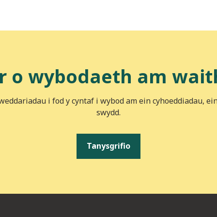
r o wybodaeth am wait
iweddariadau i fod y cyntaf i wybod am ein cyhoeddiadau, ei
swydd.
Tanysgrifio