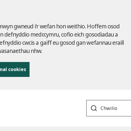
 mwyn gwneud i'r wefan hon weithio. Hoffem osod
yn defnyddio medr.cymru, cofio eich gosodiadau a
fnyddio cwcis a gaiff eu gosod gan wefannau eraill
gwasanaethau nhw.
nal cookies
Search