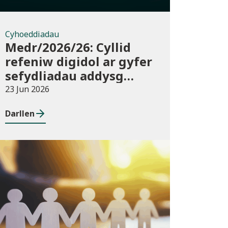
Cyhoeddiadau
Medr/2026/26: Cyllid
refeniw digidol ar gyfer
sefydliadau addysg
bellach ac uwch yn
23 Jun 2026
2026/27
Darllen
Newyddion