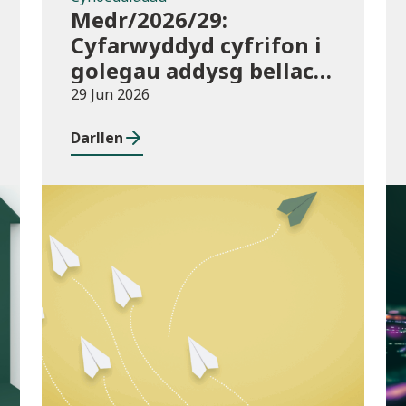
Medr/2026/29:
Cyfarwyddyd cyfrifon i
golegau addysg bellach
yng Nghymru ar gyfer
29 Jun 2026
2025/26
Darllen
Cyhoeddiadau