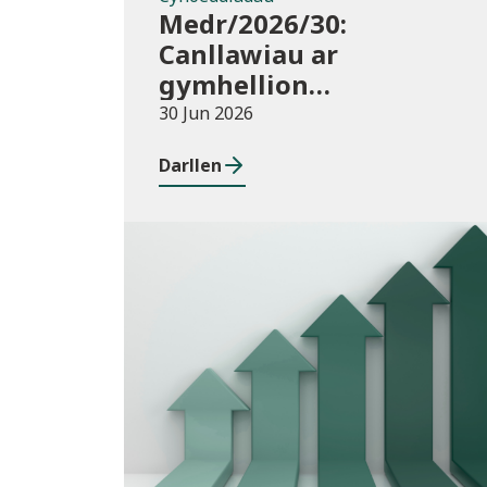
Medr/2026/30:
Canllawiau ar
gymhellion
hyfforddiant TAR
30 Jun 2026
(Addysg Bellach) i
Darllen
athrawon yng Nghymru
blwyddyn academaidd
2026/27
Cyhoeddiadau