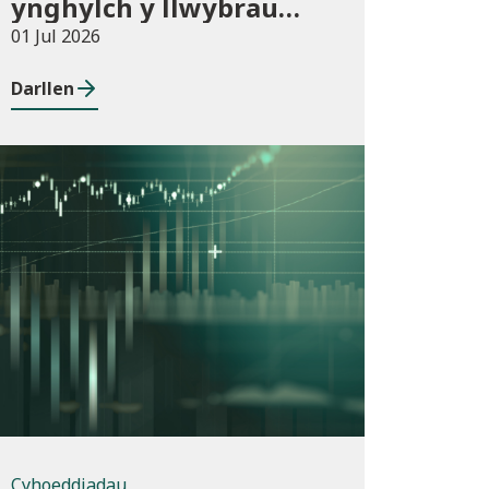
ynghylch y llwybrau
newydd arfaethedig yn
01 Jul 2026
y Fframwaith
Darllen
Prentisiaeth Adeiladu a
Gwasanaethau
Adeiladau
Cyhoeddiadau
Cyhoeddiadau