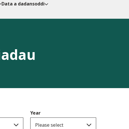
Data a dadansoddi
iadau
Year
Please select