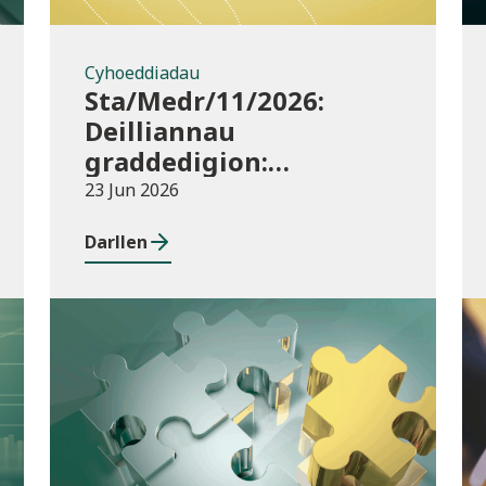
Cyhoeddiadau
Sta/Medr/11/2026:
Deilliannau
graddedigion:
darparwyr addysg uwch
23 Jun 2026
2023/24
Darllen
Cyhoeddiadau