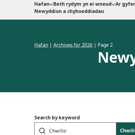
Hafan
Beth rydym yn ei wneud
Ar gyfe
Newyddion a chyhoeddiadau
Hafan
|
Archives for 2026
|
Page 2
Newy
Search by keyword
Chwil