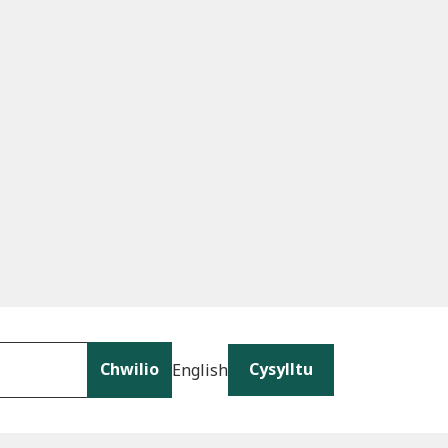
Chwilio
Cysylltu
English