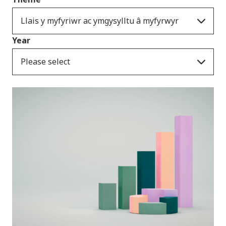
Llais y myfyriwr ac ymgysylltu â myfyrwyr
Year
Please select
Cyhoeddiadau