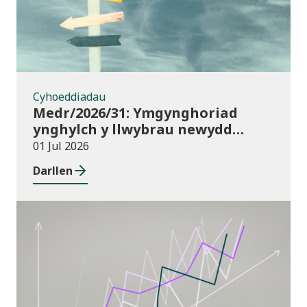
Cyhoeddiadau
Medr/2026/31: Ymgynghoriad
ynghylch y llwybrau newydd
arfaethedig yn y Fframwaith
01 Jul 2026
Prentisiaeth Adeiladu a
Darllen
Gwasanaethau Adeiladau
Cyhoeddiadau