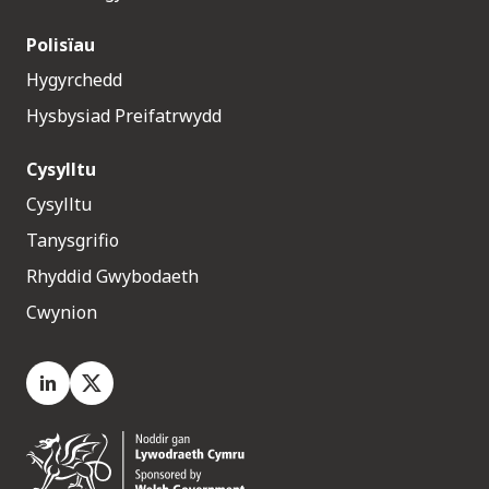
Polisïau
Hygyrchedd
Hysbysiad Preifatrwydd
Cysylltu
Cysylltu
Tanysgrifio
Rhyddid Gwybodaeth
Cwynion
LinkedIn
X.com