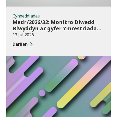
Cyhoeddiadau
Medr/2026/32: Monitro Diwedd
Blwyddyn ar gyfer Ymrestriadau
Addysg Uwch 2025/26
13 Jul 2026
Darllen
Newyddion