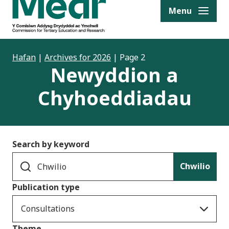
to content
Menu
Hafan
|
Archives for 2026
|
Page 2
Newyddion a
Chyhoeddiadau
Search by keyword
Chwilio
Publication type
Consultations
Theme