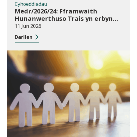
Cyhoeddiadau
Medr/2026/24: Fframwaith
Hunanwerthuso Trais yn erbyn
Menywod, Cam-drin Domestig a
11 Jun 2026
Thrais Rhywiol (VAWDASV) ar
Darllen
gyfer prifysgolion a darparwyr
addysg uwch yng Nghymru
Newyddion