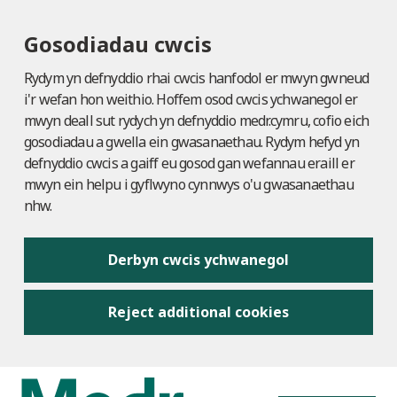
Gosodiadau cwcis
Rydym yn defnyddio rhai cwcis hanfodol er mwyn gwneud
i'r wefan hon weithio. Hoffem osod cwcis ychwanegol er
mwyn deall sut rydych yn defnyddio medr.cymru, cofio eich
gosodiadau a gwella ein gwasanaethau. Rydym hefyd yn
defnyddio cwcis a gaiff eu gosod gan wefannau eraill er
mwyn ein helpu i gyflwyno cynnwys o'u gwasanaethau
nhw.
Derbyn cwcis ychwanegol
Reject additional cookies