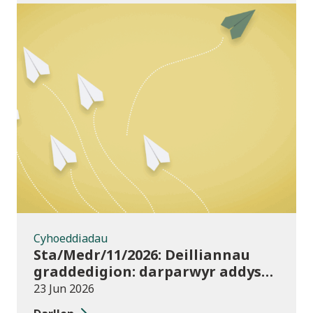
Cyhoeddiadau
Cyhoeddiadau
Sta/Medr/11/2026: Deilliannau
graddedigion: darparwyr addysg
uwch 2023/24
23 Jun 2026