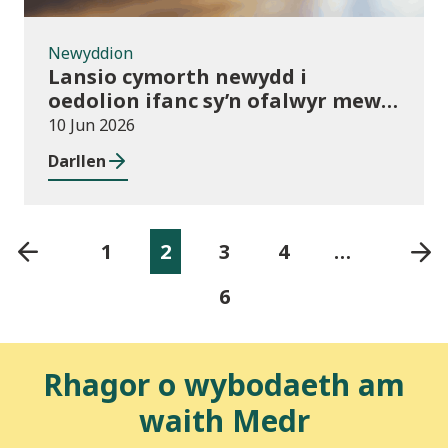
Newyddion
Lansio cymorth newydd i
oedolion ifanc sy’n ofalwyr mewn
addysg bellach
10 Jun 2026
Darllen
1
2
3
4
…
6
Rhagor o wybodaeth am
waith Medr