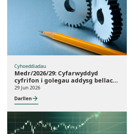
Cyhoeddiadau
Cyhoeddiadau
Medr/2026/29: Cyfarwyddyd
cyfrifon i golegau addysg bellach
yng Nghymru ar gyfer 2025/26
29 Jun 2026
Darllen