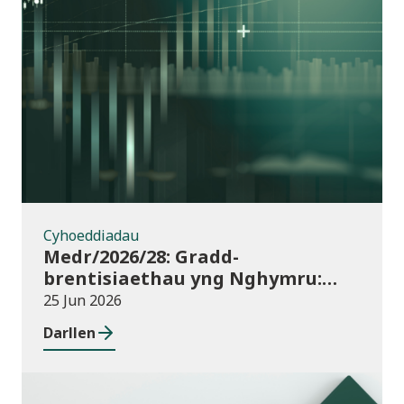
Cyhoeddiadau
Cyhoeddiadau
Medr/2026/28: Gradd-
brentisiaethau yng Nghymru:
dyraniadau cyllid ar gyfer
25 Jun 2026
blwyddyn academaidd 2026/27
Darllen