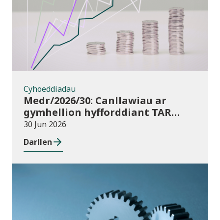
Cyhoeddiadau
Medr/2026/30: Canllawiau ar
gymhellion hyfforddiant TAR
(Addysg Bellach) i athrawon yng
30 Jun 2026
Nghymru blwyddyn academaidd
Darllen
2026/27