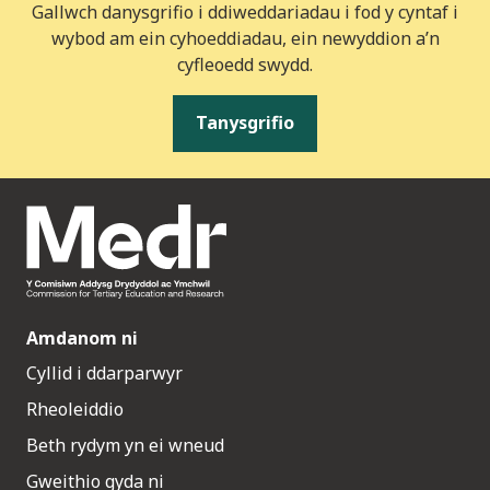
Gallwch danysgrifio i ddiweddariadau i fod y cyntaf i
wybod am ein cyhoeddiadau, ein newyddion a’n
cyfleoedd swydd.
Tanysgrifio
Amdanom ni
Cyllid i ddarparwyr
Rheoleiddio
Beth rydym yn ei wneud
Gweithio gyda ni