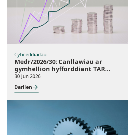
Cyhoeddiadau
Medr/2026/30: Canllawiau ar
gymhellion hyfforddiant TAR
(Addysg Bellach) i athrawon yng
30 Jun 2026
Nghymru blwyddyn academaidd
Darllen
2026/27