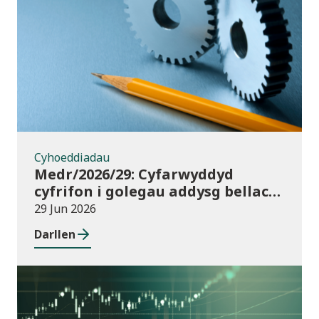
Cyhoeddiadau
Cyhoeddiadau
Medr/2026/29: Cyfarwyddyd
cyfrifon i golegau addysg bellach
yng Nghymru ar gyfer 2025/26
29 Jun 2026
Darllen