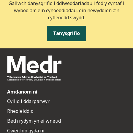
Gallwch danysgrifio i ddiweddariadau i fod y cyntaf i
wybod am ein cyhoeddiadau, ein newyddion a’n
cyfleoedd swydd.
Tanysgrifio
Amdanom ni
Cyllid i ddarparwyr
Rheoleiddio
Beth rydym yn ei wneud
Gweithio gyda ni