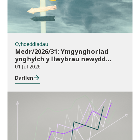
Cyhoeddiadau
Medr/2026/31: Ymgynghoriad
ynghylch y llwybrau newydd
arfaethedig yn y Fframwaith
01 Jul 2026
Prentisiaeth Adeiladu a
Darllen
Gwasanaethau Adeiladau
Cyhoeddiadau