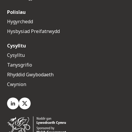
Polisïau
Hygyrchedd
Hysbysiad Preifatrwydd
Cysylltu
Cysylltu
Tanysgrifio
Rhyddid Gwybodaeth
Cwynion
LinkedIn
X.com