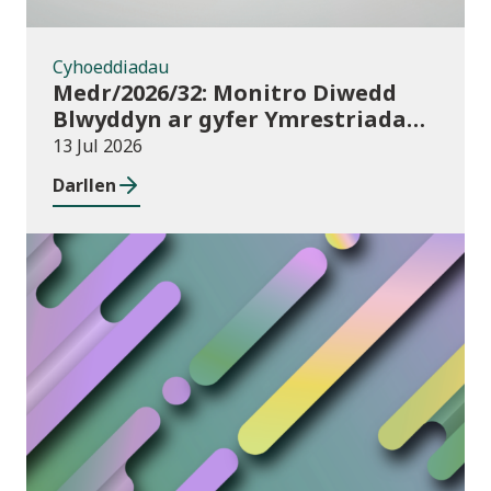
Cyhoeddiadau
Medr/2026/32: Monitro Diwedd
Blwyddyn ar gyfer Ymrestriadau
Addysg Uwch 2025/26
13 Jul 2026
Darllen
Newyddion