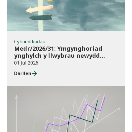
Cyhoeddiadau
Medr/2026/31: Ymgynghoriad
ynghylch y llwybrau newydd
arfaethedig yn y Fframwaith
01 Jul 2026
Prentisiaeth Adeiladu a
Darllen
Gwasanaethau Adeiladau
Cyhoeddiadau