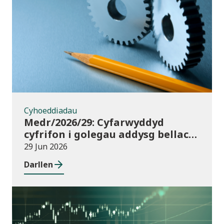
Cyhoeddiadau
Cyhoeddiadau
Medr/2026/29: Cyfarwyddyd
cyfrifon i golegau addysg bellach
yng Nghymru ar gyfer 2025/26
29 Jun 2026
Darllen