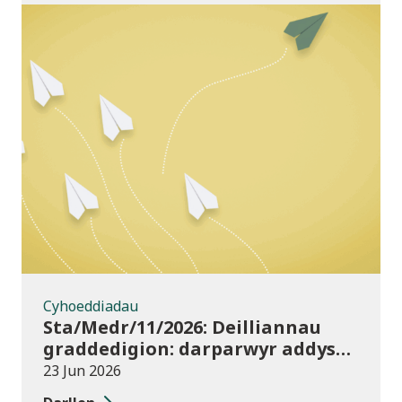
Cyhoeddiadau
Cyhoeddiadau
Sta/Medr/11/2026: Deilliannau
graddedigion: darparwyr addysg
uwch 2023/24
23 Jun 2026