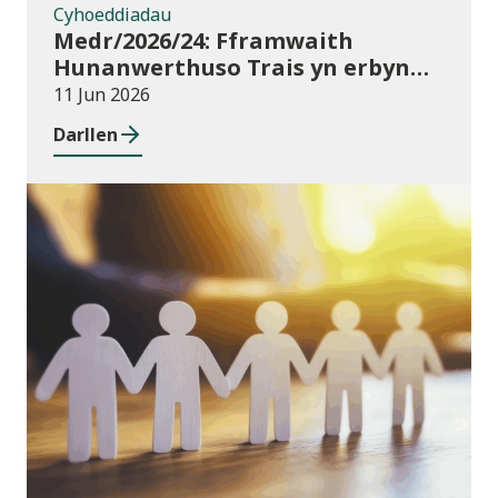
Cyhoeddiadau
Medr/2026/24: Fframwaith
Hunanwerthuso Trais yn erbyn
Menywod, Cam-drin Domestig a
11 Jun 2026
Thrais Rhywiol (VAWDASV) ar
Darllen
gyfer prifysgolion a darparwyr
addysg uwch yng Nghymru
Newyddion