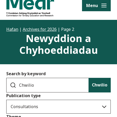
to content
Menu
Hafan
|
Archives for 2026
|
Page 2
Newyddion a
Chyhoeddiadau
Search by keyword
Chwilio
Publication type
Consultations
Theme