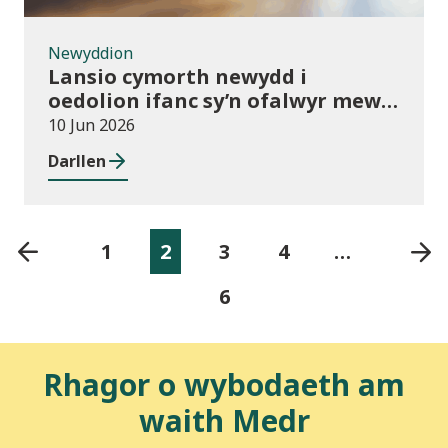
Newyddion
Lansio cymorth newydd i
oedolion ifanc sy’n ofalwyr mewn
addysg bellach
10 Jun 2026
Darllen
1
2
3
4
…
6
Rhagor o wybodaeth am
waith Medr