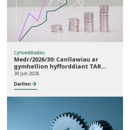
Cyhoeddiadau
Medr/2026/30: Canllawiau ar
gymhellion hyfforddiant TAR
(Addysg Bellach) i athrawon yng
30 Jun 2026
Nghymru blwyddyn academaidd
Darllen
2026/27