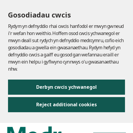
Gosodiadau cwcis
Rydym yn defnyddio rhai cwcis hanfodol er mwyn gwneud
i'r wefan hon weithio. Hoffem osod cwcis ychwanegol er
mwyn deall sut rydych yn defnyddio medr.cymru, cofio eich
gosodiadau a gwella ein gwasanaethau. Rydym hefyd yn
defnyddio cwcis a gaiff eu gosod gan wefannau eraill er
mwyn ein helpu i gyflwyno cynnwys o'u gwasanaethau
nhw.
Derbyn cwcis ychwanegol
Reject additional cookies