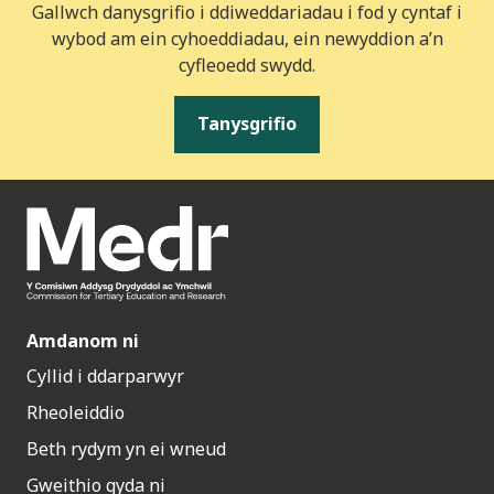
Gallwch danysgrifio i ddiweddariadau i fod y cyntaf i
wybod am ein cyhoeddiadau, ein newyddion a’n
cyfleoedd swydd.
Tanysgrifio
Amdanom ni
Cyllid i ddarparwyr
Rheoleiddio
Beth rydym yn ei wneud
Gweithio gyda ni