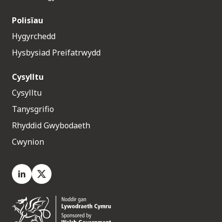
Polisïau
Hygyrchedd
Hysbysiad Preifatrwydd
Cysylltu
Cysylltu
Tanysgrifio
Rhyddid Gwybodaeth
Cwynion
LinkedIn
X.com