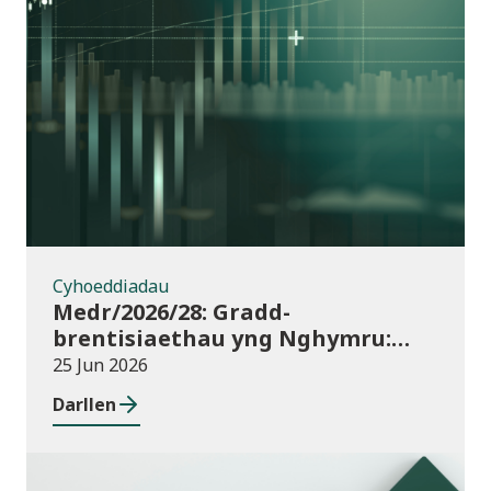
Cyhoeddiadau
Cyhoeddiadau
Medr/2026/28: Gradd-
brentisiaethau yng Nghymru:
dyraniadau cyllid ar gyfer
25 Jun 2026
blwyddyn academaidd 2026/27
Darllen