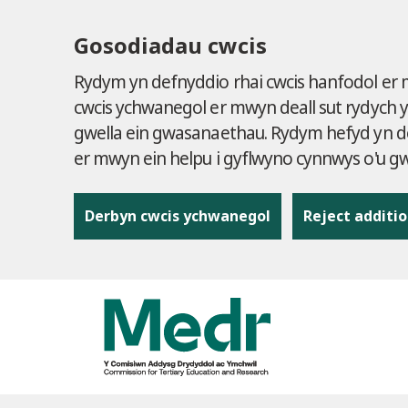
Gosodiadau cwcis
Rydym yn defnyddio rhai cwcis hanfodol er
cwcis ychwanegol er mwyn deall sut rydych 
gwella ein gwasanaethau. Rydym hefyd yn de
er mwyn ein helpu i gyflwyno cynnwys o'u 
Derbyn cwcis ychwanegol
Reject additio
to content