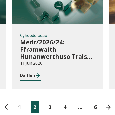
Cyhoeddiadau
Medr/2026/24:
Fframwaith
Hunanwerthuso Trais
yn erbyn Menywod,
11 Jun 2026
Cam-drin Domestig a
Darllen
Thrais Rhywiol
(VAWDASV) ar gyfer
prifysgolion a
darparwyr addysg uwch
yng Nghymru
1
2
3
4
…
6