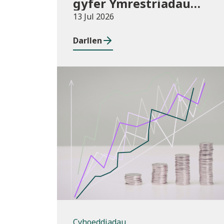
gyfer Ymrestriadau
Addysg Uwch 2025/26
13 Jul 2026
Darllen
Cyhoeddiadau
Cyhoeddiadau