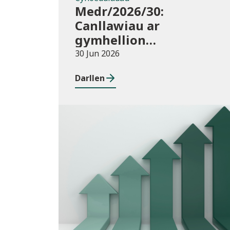
Medr/2026/30:
Canllawiau ar
gymhellion
hyfforddiant TAR
30 Jun 2026
(Addysg Bellach) i
Darllen
athrawon yng Nghymru
blwyddyn academaidd
2026/27
Cyhoeddiadau