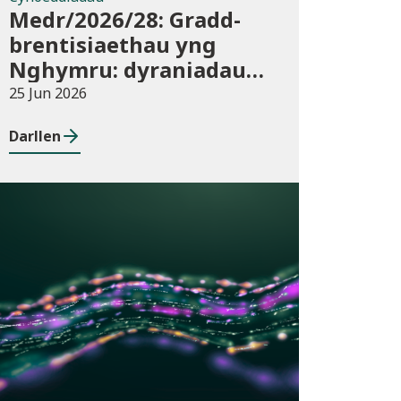
Medr/2026/28: Gradd-
brentisiaethau yng
Nghymru: dyraniadau
cyllid ar gyfer blwyddyn
25 Jun 2026
academaidd 2026/27
Darllen
Cyhoeddiadau