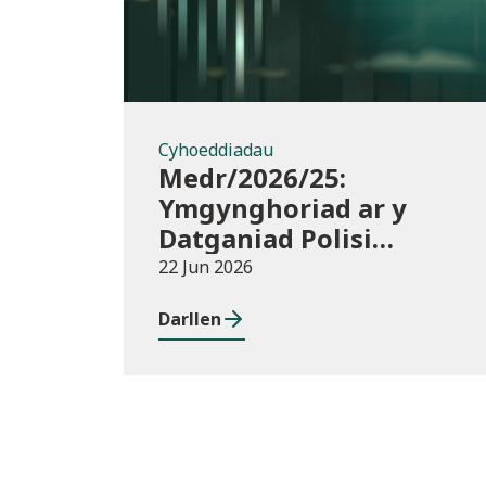
Cyhoeddiadau
Medr/2026/25:
Ymgynghoriad ar y
Datganiad Polisi
Buddsoddi
22 Jun 2026
Darllen