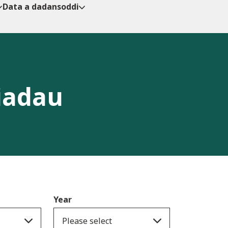
Data a dadansoddi
iadau
Year
Please select