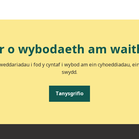
r o wybodaeth am wait
iweddariadau i fod y cyntaf i wybod am ein cyhoeddiadau, ei
swydd.
Tanysgrifio