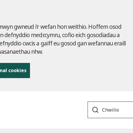
 mwyn gwneud i'r wefan hon weithio. Hoffem osod
yn defnyddio medr.cymru, cofio eich gosodiadau a
fnyddio cwcis a gaiff eu gosod gan wefannau eraill
gwasanaethau nhw.
nal cookies
Search