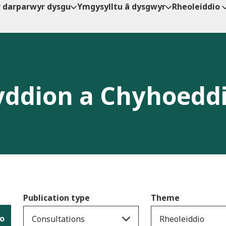
r darparwyr dysgu
Ymgysylltu â dysgwyr
Rheoleiddio
ddion a Chyhoedd
Publication type
Theme
io
Consultations
Rheoleiddio