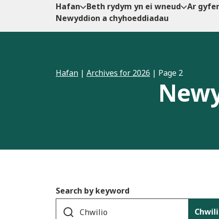
Hafan
Beth rydym yn ei wneud
Ar gyfe
Newyddion a chyhoeddiadau
Hafan
|
Archives for 2026
|
Page 2
Newy
Search by keyword
Chwil