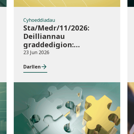
Cyhoeddiadau
Sta/Medr/11/2026:
Deilliannau
graddedigion:
darparwyr addysg uwch
23 Jun 2026
2023/24
Darllen
Cyhoeddiadau