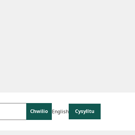
Chwilio
Cysylltu
English