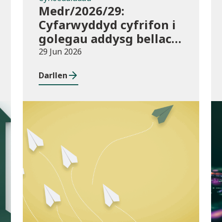
Medr/2026/29:
Cyfarwyddyd cyfrifon i
golegau addysg bellach
yng Nghymru ar gyfer
29 Jun 2026
2025/26
Darllen
Cyhoeddiadau