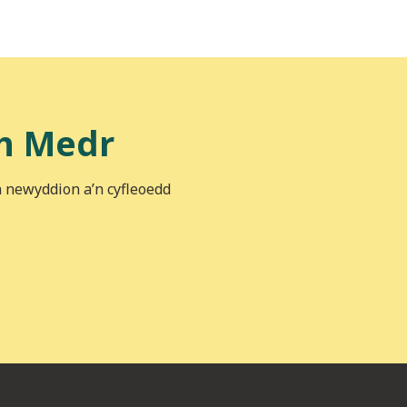
h Medr
n newyddion a’n cyfleoedd