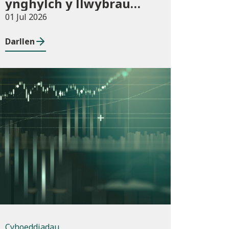
ynghylch y llwybrau
newydd arfaethedig yn
01 Jul 2026
y Fframwaith
Darllen
Prentisiaeth Adeiladu a
Gwasanaethau
Adeiladau
Cyhoeddiadau
Cyhoeddiadau