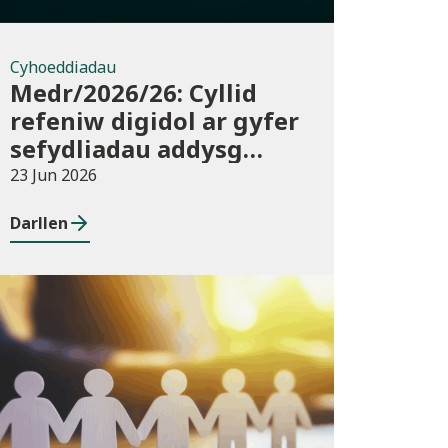
Cyhoeddiadau
Medr/2026/26: Cyllid
refeniw digidol ar gyfer
sefydliadau addysg
bellach ac uwch yn
23 Jun 2026
2026/27
Darllen
Newyddion