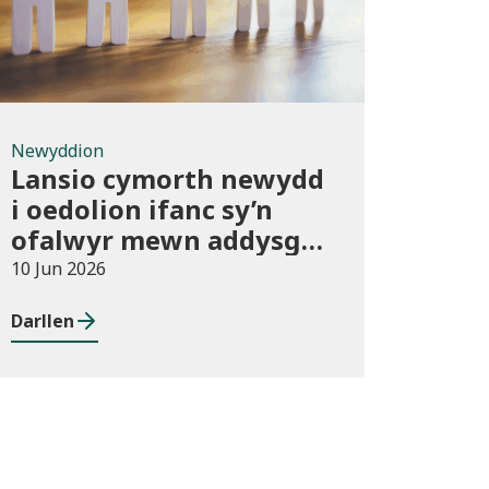
Newyddion
Lansio cymorth newydd
i oedolion ifanc sy’n
ofalwyr mewn addysg
bellach
10 Jun 2026
Darllen