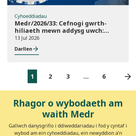
Cyhoeddiadau
Medr/2026/33: Cefnogi gwrth-
hiliaeth mewn addysg uwch:
canllawiau a dyraniadau 2026/27
13 Jul 2026
Darllen
1
2
3
…
6
Rhagor o wybodaeth am
waith Medr
Gallwch danysgrifio i ddiweddariadau i fod y cyntaf i
wybod am ein cyhoeddiadau, ein newyddion a’n