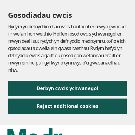
Gosodiadau cwcis
Rydym yn defnyddio rhai cwcis hanfodol er mwyn gwneud
i'r wefan hon weithio. Hoffem osod cwcis ychwanegol er
mwyn deall sut rydych yn defnyddio medr.cymru, cofio eich
gosodiadau a gwella ein gwasanaethau. Rydym hefyd yn
defnyddio cwcis a gaiff eu gosod gan wefannau eraill er
mwyn ein helpu i gyflwyno cynnwys o'u gwasanaethau
nhw.
Derbyn cwcis ychwanegol
Reject additional cookies