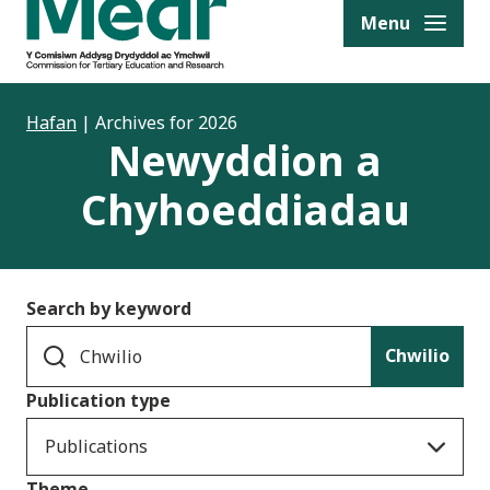
to content
Menu
Hafan
|
Archives for 2026
Newyddion a
Chyhoeddiadau
Search by keyword
Chwilio
Publication type
Publications
Theme