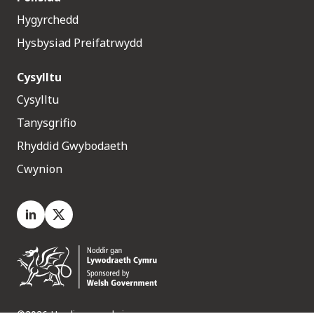
Hygyrchedd
Hysbysiad Preifatrwydd
Cysylltu
Cysylltu
Tanysgrifio
Rhyddid Gwybodaeth
Cwynion
LinkedIn
X.com