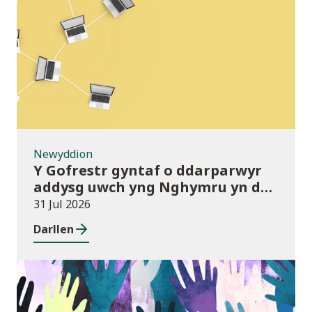
Newyddion
Newyddion
Y Gofrestr gyntaf o ddarparwyr
addysg uwch yng Nghymru yn dod
i rym
31 Jul 2026
Darllen