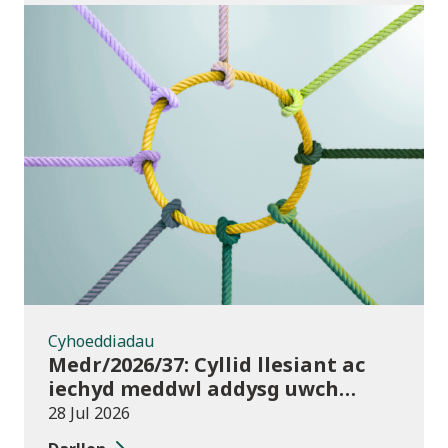
Cyhoeddiadau
Cyhoeddiadau
Medr/2026/37: Cyllid llesiant ac
iechyd meddwl addysg uwch
2026/27
28 Jul 2026