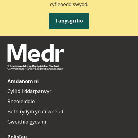
cyfleoedd swydd.
Tanysgrifio
Amdanom ni
Cyllid i ddarparwyr
Rheoleiddio
Beth rydym yn ei wneud
Gweithio gyda ni
Polisïau