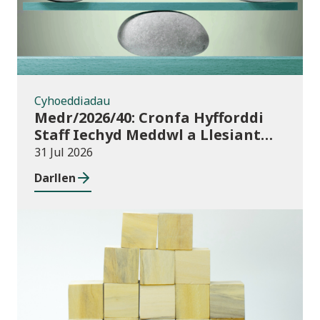
Cyhoeddiadau
Medr/2026/40: Cronfa Hyfforddi
Staff Iechyd Meddwl a Llesiant
Dysgu Oedolion yn y Gymuned
31 Jul 2026
Darllen
Cyhoeddiadau