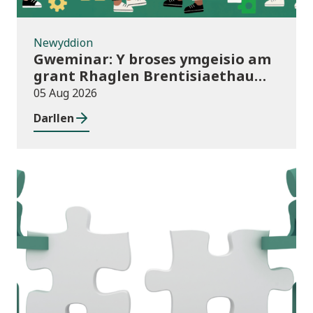
Newyddion
Gweminar: Y broses ymgeisio am
grant Rhaglen Brentisiaethau
Cymru newydd
05 Aug 2026
Darllen
Newyddion