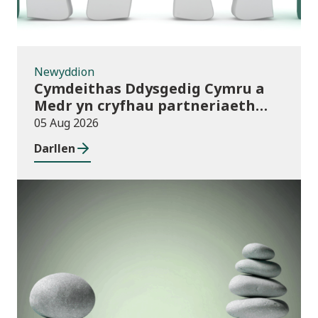
Newyddion
Cymdeithas Ddysgedig Cymru a
Medr yn cryfhau partneriaeth
hirdymor
05 Aug 2026
Darllen
Cyhoeddiadau