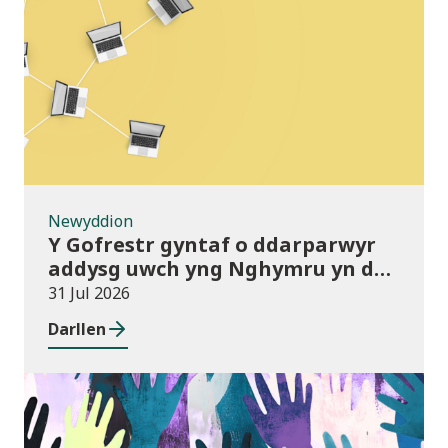
Newyddion
Newyddion
Y Gofrestr gyntaf o ddarparwyr
addysg uwch yng Nghymru yn dod
i rym
31 Jul 2026
Darllen