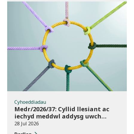
Cyhoeddiadau
Cyhoeddiadau
Medr/2026/37: Cyllid llesiant ac
iechyd meddwl addysg uwch
2026/27
28 Jul 2026