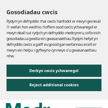
Gosodiadau cwcis
Rydym yn defnyddio rhai cwcis hanfodol er mwyn gwneud
i'r wefan hon weithio. Hoffem osod cwcis ychwanegol er
mwyn deall sut rydych yn defnyddio medr.cymru, cofio eich
gosodiadau a gwella ein gwasanaethau. Rydym hefyd yn
defnyddio cwcis a gaiff eu gosod gan wefannau eraill er
mwyn ein helpu i gyflwyno cynnwys o'u gwasanaethau
nhw.
Derbyn cwcis ychwanegol
Reject additional cookies