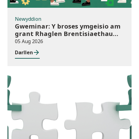
Newyddion
Gweminar: Y broses ymgeisio am
grant Rhaglen Brentisiaethau
Cymru newydd
05 Aug 2026
Darllen
Newyddion