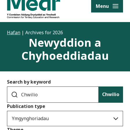
to content
Menu
Hafan
|
Archives for 2026
Newyddion a
Chyhoeddiadau
Search by keyword
Chwilio
Publication type
Ymgynghoriadau
Theme