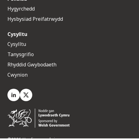
Hygyrchedd
Hysbysiad Preifatrwydd
Cysylltu
Cysylltu
Tanysgrifio
Rhyddid Gwybodaeth
Cwynion
LinkedIn
X.com