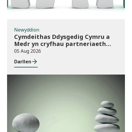
Newyddion
Cymdeithas Ddysgedig Cymru a
Medr yn cryfhau partneriaeth
hirdymor
05 Aug 2026
Darllen
Cyhoeddiadau