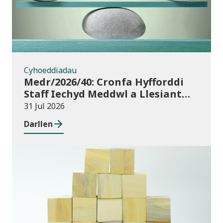
Cyhoeddiadau
Medr/2026/40: Cronfa Hyfforddi
Staff Iechyd Meddwl a Llesiant
Dysgu Oedolion yn y Gymuned
31 Jul 2026
Darllen
Cyhoeddiadau