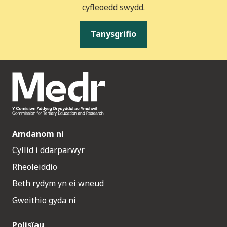
cyfleoedd swydd.
Tanysgrifio
Amdanom ni
Cyllid i ddarparwyr
Rheoleiddio
Beth rydym yn ei wneud
Gweithio gyda ni
Polisïau