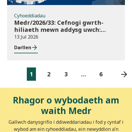
Cyhoeddiadau
Medr/2026/33: Cefnogi gwrth-
hiliaeth mewn addysg uwch:
canllawiau a dyraniadau 2026/27
13 Jul 2026
Darllen
1
2
3
…
6
Rhagor o wybodaeth am
waith Medr
Gallwch danysgrifio i ddiweddariadau i fod y cyntaf i
wybod am ein cyhoeddiadau, ein newyddion a’n