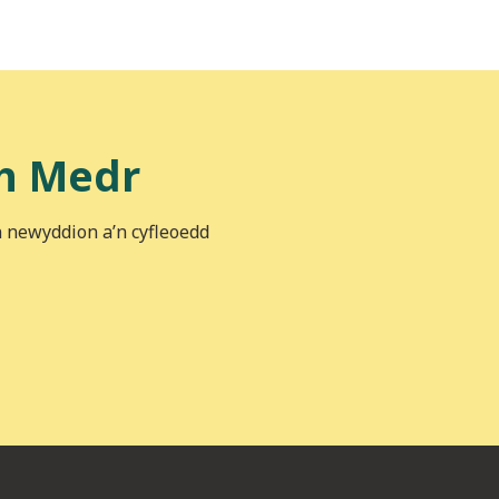
h Medr
n newyddion a’n cyfleoedd