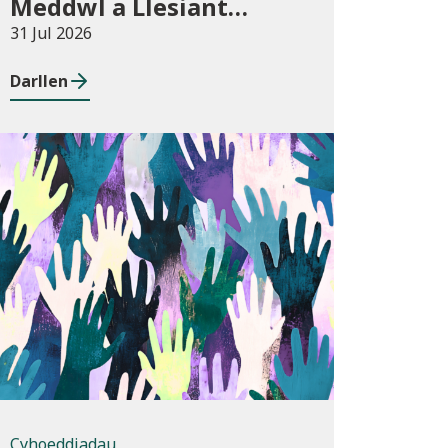
Meddwl a Llesiant
Dysgu Oedolion yn y
31 Jul 2026
Gymuned
Darllen
Cyhoeddiadau
Cyhoeddiadau