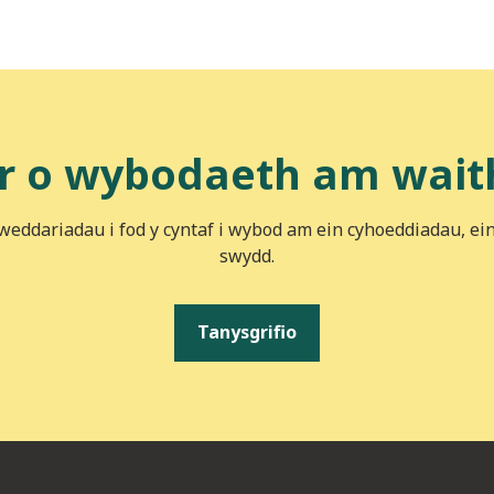
r o wybodaeth am wait
iweddariadau i fod y cyntaf i wybod am ein cyhoeddiadau, ei
swydd.
Tanysgrifio