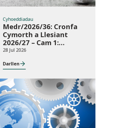
Cyhoeddiadau
Medr/2026/36: Cronfa
Cymorth a Llesiant
2026/27 – Cam 1:
sefydliadau addysg
28 Jul 2026
bellach
Darllen
Cyhoeddiadau