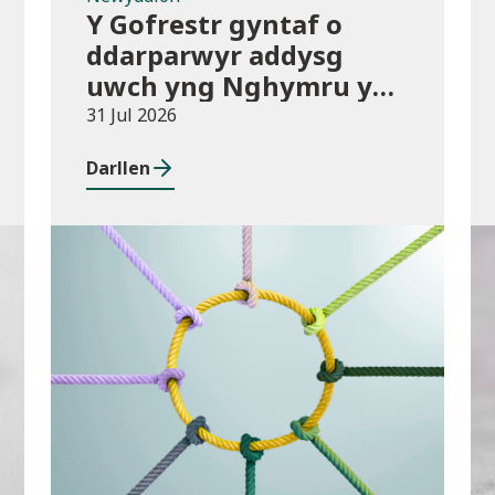
Y Gofrestr gyntaf o
ddarparwyr addysg
uwch yng Nghymru yn
dod i rym
31 Jul 2026
Darllen
Cyhoeddiadau