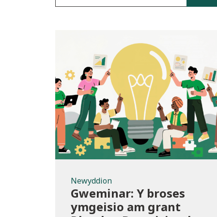
Newyddion
Newyddion
Gweminar: Y broses
ymgeisio am grant