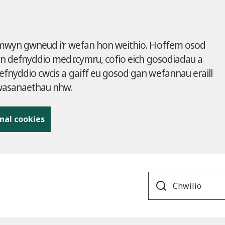
 mwyn gwneud i'r wefan hon weithio. Hoffem osod
yn defnyddio medr.cymru, cofio eich gosodiadau a
fnyddio cwcis a gaiff eu gosod gan wefannau eraill
gwasanaethau nhw.
nal cookies
Search