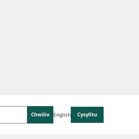
Chwilio
Cysylltu
English