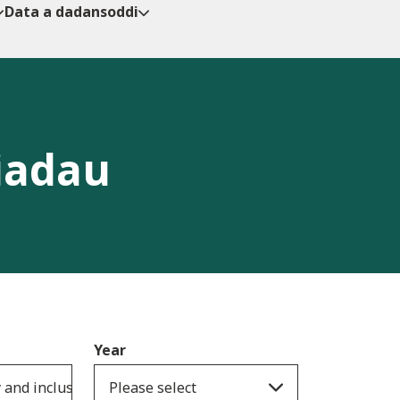
Data a dadansoddi
iadau
Year
y and inclusion
Please select