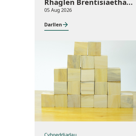
Rhaglen Brentisiaethau
Cymru newydd
05 Aug 2026
Darllen
Cyhoeddiadau
Cyhoeddiadau