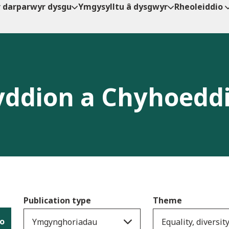
r darparwyr dysgu
Ymgysylltu â dysgwyr
Rheoleiddio
ddion a Chyhoedd
Publication type
Theme
io
Ymgynghoriadau
Equality, diversit