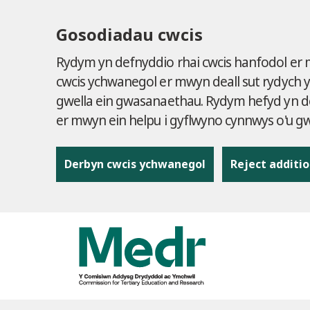
Gosodiadau cwcis
Rydym yn defnyddio rhai cwcis hanfodol er
cwcis ychwanegol er mwyn deall sut rydych 
gwella ein gwasanaethau. Rydym hefyd yn de
er mwyn ein helpu i gyflwyno cynnwys o'u 
Derbyn cwcis ychwanegol
Reject additio
to content