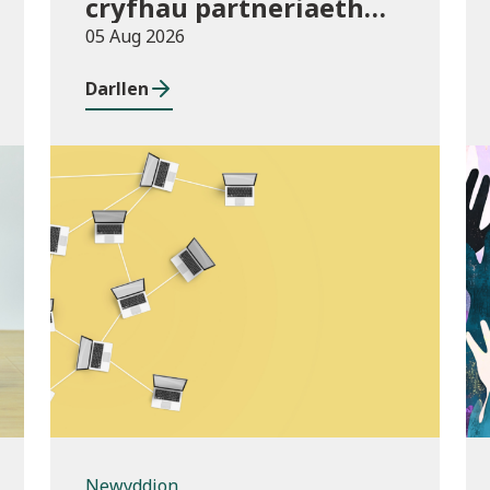
cryfhau partneriaeth
hirdymor
05 Aug 2026
Darllen
Newyddion
Newyddion