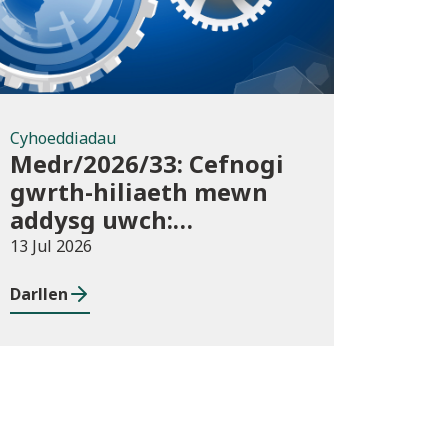
Cyhoeddiadau
Medr/2026/33: Cefnogi
gwrth-hiliaeth mewn
addysg uwch:
canllawiau a
13 Jul 2026
dyraniadau 2026/27
Darllen