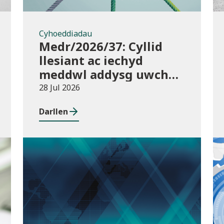
Cyhoeddiadau
Medr/2026/37: Cyllid
llesiant ac iechyd
meddwl addysg uwch
2026/27
28 Jul 2026
Darllen
Cyhoeddiadau