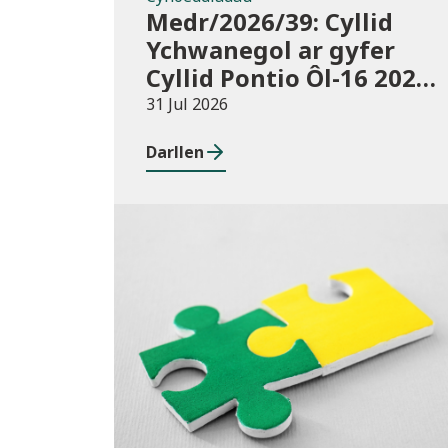
Medr/2026/39: Cyllid
Ychwanegol ar gyfer
Cyllid Pontio Ôl-16 2026-
27
31 Jul 2026
Darllen
Cyhoeddiadau