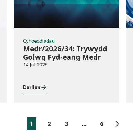
Cyhoeddiadau
Medr/2026/34: Trywydd
Golwg Fyd-eang Medr
14 Jul 2026
Darllen
1
2
3
…
6