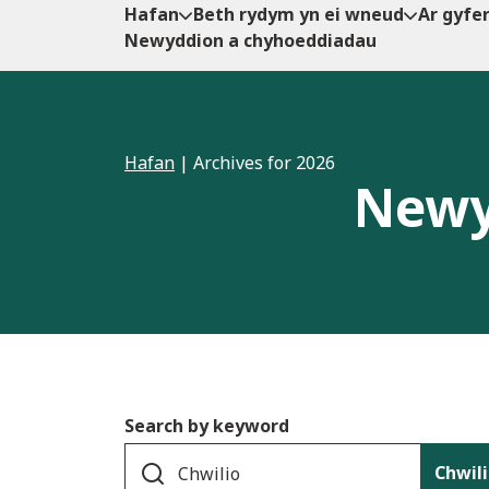
Hafan
Beth rydym yn ei wneud
Ar gyfe
Newyddion a chyhoeddiadau
Hafan
|
Archives for 2026
Newy
Search by keyword
Chwil