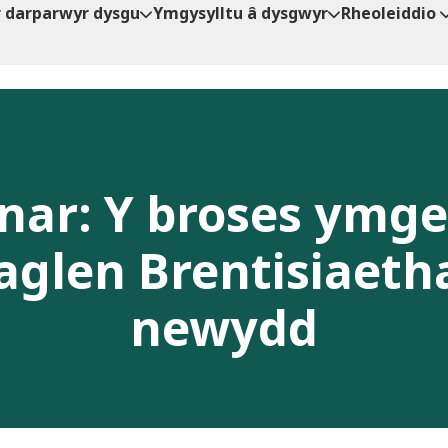
r darparwyr dysgu
Ymgysylltu â dysgwyr
Rheoleiddio
ar: Y broses ymge
aglen Brentisiaet
newydd