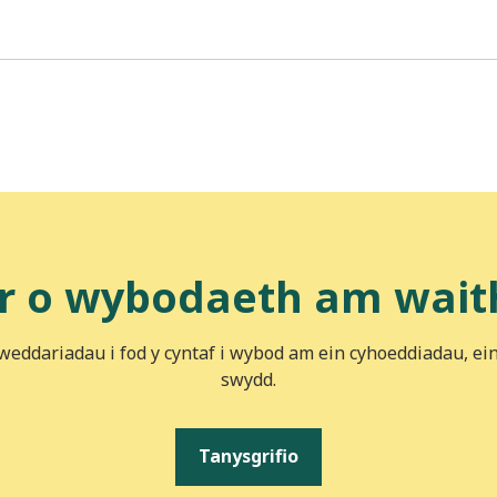
r o wybodaeth am wait
iweddariadau i fod y cyntaf i wybod am ein cyhoeddiadau, ei
swydd.
Tanysgrifio