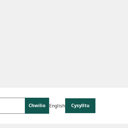
Chwilio
Cysylltu
English