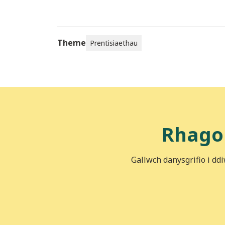
Theme
Prentisiaethau
Rhago
Gallwch danysgrifio i dd