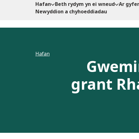
Hafan
Beth rydym yn ei wneud
Ar gyfe
Newyddion a chyhoeddiadau
Hafan
Gwemin
grant Rh