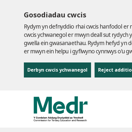
Gosodiadau cwcis
Rydym yn defnyddio rhai cwcis hanfodol er
cwcis ychwanegol er mwyn deall sut rydych 
gwella ein gwasanaethau. Rydym hefyd yn de
er mwyn ein helpu i gyflwyno cynnwys o'u 
Derbyn cwcis ychwanegol
Reject additio
to content