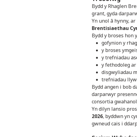
Bydd y Rhaglen Bre
grant, gyda darparw
Yn unol â hynny, ar
Brentisiaethau Cy
Bydd y broses hon y
gofynion y rha
y broses ymgei
y trefniadau a
y fethodoleg ar
disgwyliadau mo
trefniadau llyw
Bydd angen i bob d
darparwyr presenn
consortia gwahanol
Yn dilyn lansio pro
2026
, byddwn yn cy
gwneud cais i ddar