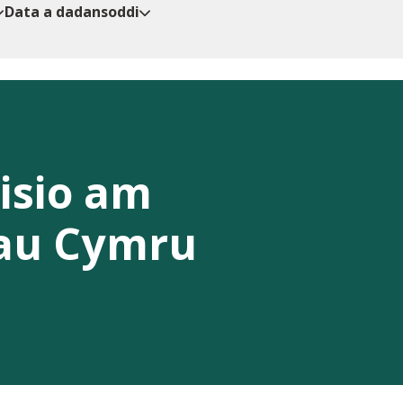
Data a dadansoddi
isio am
hau Cymru