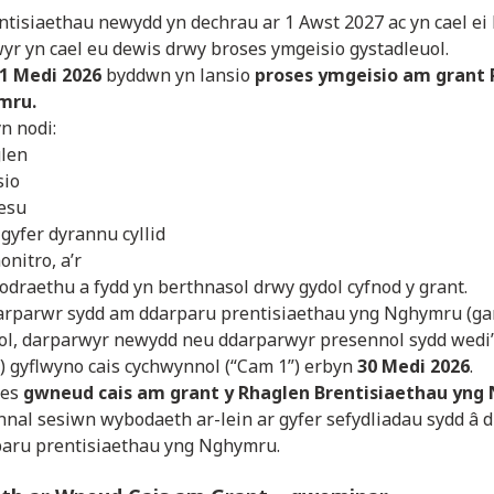
ntisiaethau newydd yn dechrau ar 1 Awst 2027 ac yn cael ei
yr yn cael eu dewis drwy broses ymgeisio gystadleuol.
1 Medi 2026
byddwn yn lansio
proses ymgeisio am grant
mru.
n nodi:
glen
sio
sesu
 gyfer dyrannu cyllid
nitro, a’r
odraethu a fydd yn berthnasol drwy gydol cyfnod y grant.
arparwr sydd am ddarparu prentisiaethau yng Nghymru (g
ol, darparwyr newydd neu ddarparwyr presennol sydd wedi
) gyflwyno cais cychwynnol (“Cam 1”) erbyn
30 Medi 2026
.
ses
gwneud cais am grant y
Rhaglen Brentisiaethau yn
nnal sesiwn wybodaeth ar-lein ar gyfer sefydliadau sydd â
paru prentisiaethau yng Nghymru.