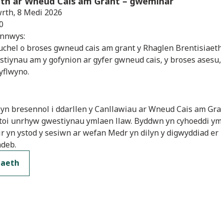
th ar Wneud Cais am Grant
– gweminar
rth, 8 Medi 2026
0
ynnwys:
 uchel o broses gwneud cais am grant y Rhaglen Brentisiae
estiynau am y gofynion ar gyfer gwneud cais, y broses asesu
cyflwyno.
yn bresennol i ddarllen y Canllawiau ar Wneud Cais am Gra
atoi unrhyw gwestiynau ymlaen llaw. Byddwn yn cyhoeddi ym
r yn ystod y sesiwn ar wefan Medr yn dilyn y digwyddiad e
ndeb.
daeth