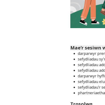
Mae’r sesiwn 
darparwyr pren
sefydliadau sy’
sefydliadau ad
sefydliadau ad
darparwyr hyff
sefydliadau el
sefydliadau’r s
phartneriaetha
Trosolwg