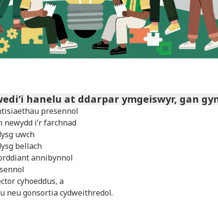
wedi’i hanelu at ddarpar ymgeiswyr, gan gy
tisiaethau presennol
n newydd i’r farchnad
dysg uwch
dysg bellach
orddiant annibynnol
usennol
ector cyhoeddus, a
u neu gonsortia cydweithredol.