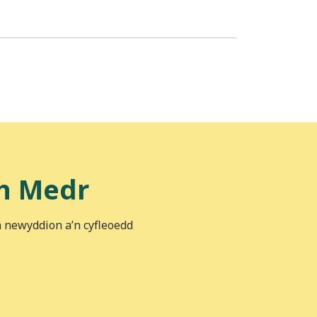
h Medr
n newyddion a’n cyfleoedd