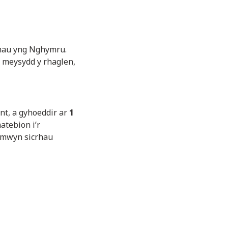
thau yng Nghymru.
, meysydd y rhaglen,
nt, a gyhoeddir ar
1
atebion i’r
r mwyn sicrhau