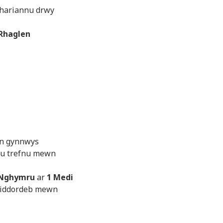
 hariannu drwy
 Rhaglen
an gynnwys
’u trefnu mewn
g Nghymru
ar
1 Medi
 diddordeb mewn