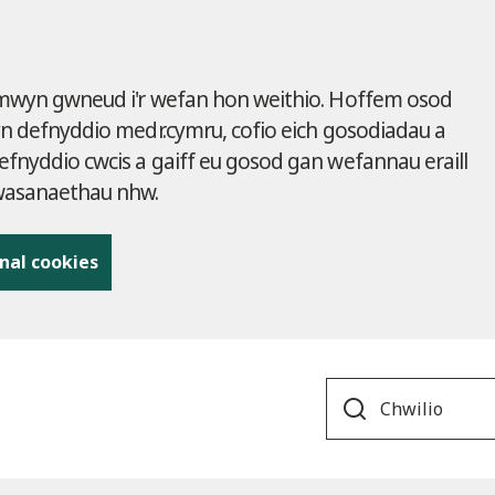
 mwyn gwneud i'r wefan hon weithio. Hoffem osod
yn defnyddio medr.cymru, cofio eich gosodiadau a
fnyddio cwcis a gaiff eu gosod gan wefannau eraill
gwasanaethau nhw.
nal cookies
Search