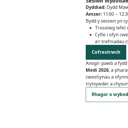
Sesiwn Wybodae
Dyddiad:
Dydd Maw
Amser:
11:00 – 12:3
Bydd y sesiwn yn c
Trosolwg lefel
Cyfle i ofyn cw
a’r trefniadau 
Cofrestrwch
Anogir pawb a fydd 
Medi 2026
, a phar
cwestiynau a ofynni
tryloywder a chyso
Rhagor o wybo