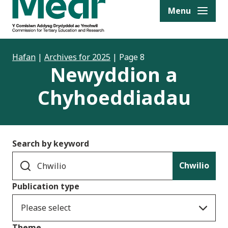
to content
Menu
Hafan
|
Archives for 2025
|
Page 8
Newyddion a
Chyhoeddiadau
Search by keyword
Chwilio
Publication type
Please select
Theme