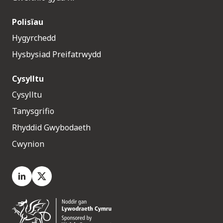
Polisïau
Hygyrchedd
Hysbysiad Preifatrwydd
Cysylltu
Cysylltu
Tanysgrifio
Rhyddid Gwybodaeth
Cwynion
LinkedIn
X.com