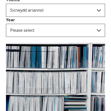
Sicrwydd ariannol
Year
Please select
Cyhoeddiadau