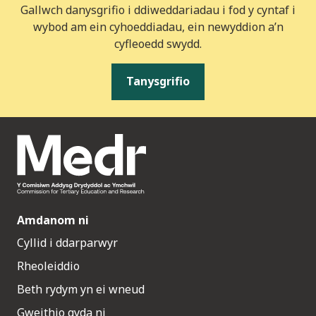
Gallwch danysgrifio i ddiweddariadau i fod y cyntaf i
wybod am ein cyhoeddiadau, ein newyddion a’n
cyfleoedd swydd.
Tanysgrifio
Amdanom ni
Cyllid i ddarparwyr
Rheoleiddio
Beth rydym yn ei wneud
Gweithio gyda ni