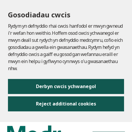
Gosodiadau cwcis
Rydym yn defnyddio rhai cwcis hanfodol er mwyn gwneud
i'r wefan hon weithio. Hoffem osod cwcis ychwanegol er
mwyn deall sut rydych yn defnyddio medr.cymru, cofio eich
gosodiadau a gwella ein gwasanaethau. Rydym hefyd yn
defnyddio cwcis a gaiff eu gosod gan wefannau eraill er
mwyn ein helpu i gyflwyno cynnwys o'u gwasanaethau
nhw.
Derbyn cwcis ychwanegol
Reject additional cookies