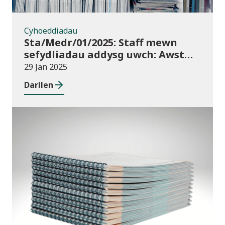
Cyhoeddiadau
Sta/Medr/01/2025: Staff mewn
sefydliadau addysg uwch: Awst
2023 i Orffennaf 2024
29 Jan 2025
Darllen
Newyddion