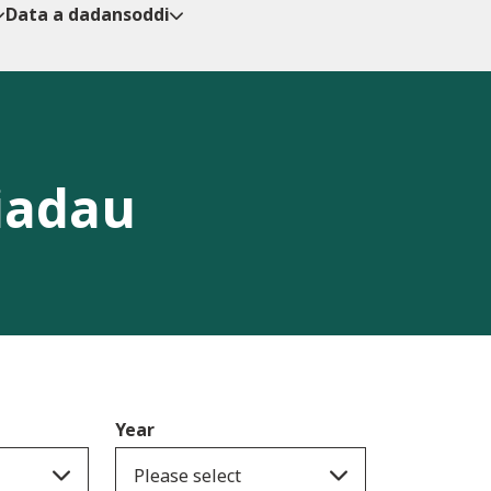
Data a dadansoddi
iadau
Year
Please select