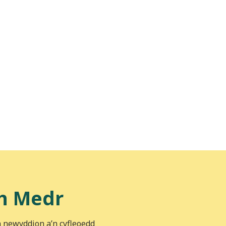
h Medr
n newyddion a’n cyfleoedd