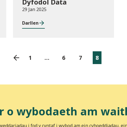
Dyfodol Data
29 Jan 2025
Darllen
1
…
6
7
8
r o wybodaeth am wait
iweddariadau i fod y cyntaf i wybod am ein cyhoeddiadau, ei