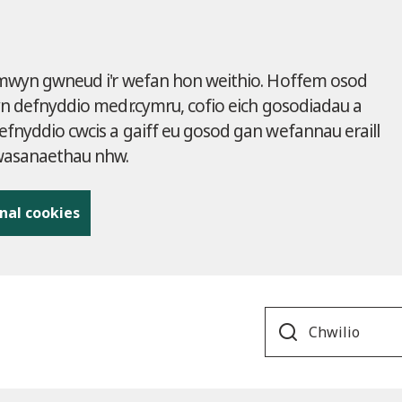
 mwyn gwneud i'r wefan hon weithio. Hoffem osod
yn defnyddio medr.cymru, cofio eich gosodiadau a
fnyddio cwcis a gaiff eu gosod gan wefannau eraill
gwasanaethau nhw.
nal cookies
Search