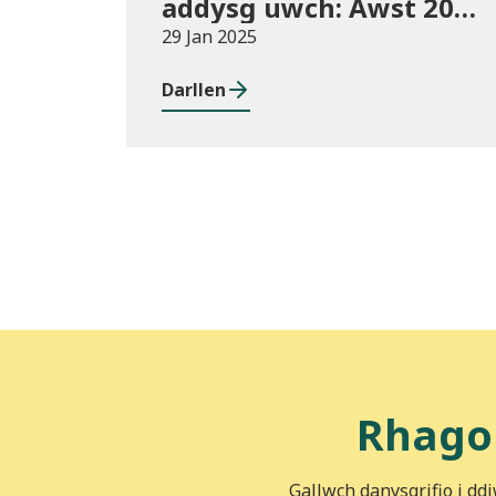
addysg uwch: Awst 2023
i Orffennaf 2024
29 Jan 2025
Darllen
Rhago
Gallwch danysgrifio i dd