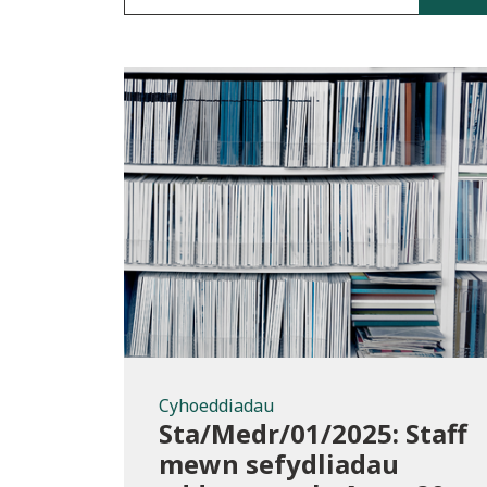
Cyhoeddiadau
Cyhoeddiadau
Sta/Medr/01/2025: Staff
mewn sefydliadau