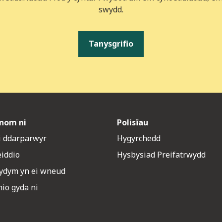
swydd.
Tanysgrifio
nom ni
Polisïau
 i ddarparwyr
Hygyrchedd
eiddio
Hysbysiad Preifatrwydd
rydym yn ei wneud
io gyda ni