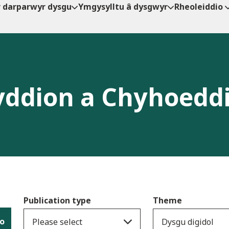
r darparwyr dysgu
Ymgysylltu â dysgwyr
Rheoleiddio
ddion a Chyhoedd
Publication type
Theme
io
Please select
Dysgu digidol