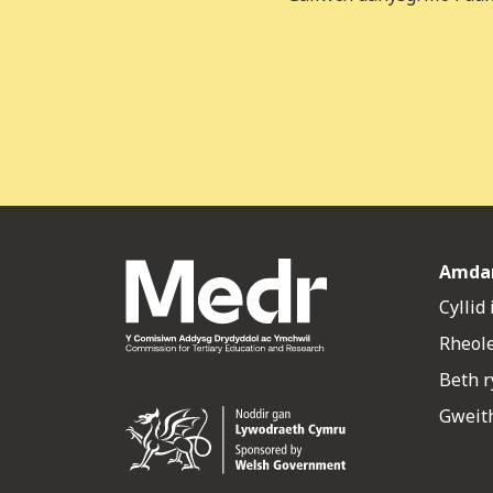
Amda
Cyllid
Rheol
Beth 
Gweith