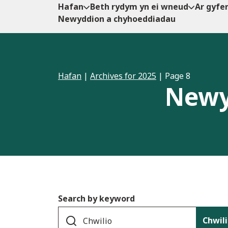
Hafan
Beth rydym yn ei wneud
Ar gyfe
Newyddion a chyhoeddiadau
Hafan
|
Archives for 2025
|
Page 8
Newy
Search by keyword
Chwil