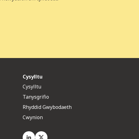
Cysylltu
Cysylltu
Tanysgrifio
Rhyddid Gwybodaeth
Cwynion
LinkedIn
X.com