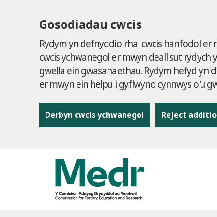
Gosodiadau cwcis
Rydym yn defnyddio rhai cwcis hanfodol er
cwcis ychwanegol er mwyn deall sut rydych 
gwella ein gwasanaethau. Rydym hefyd yn de
er mwyn ein helpu i gyflwyno cynnwys o'u 
Derbyn cwcis ychwanegol
Reject additio
to content