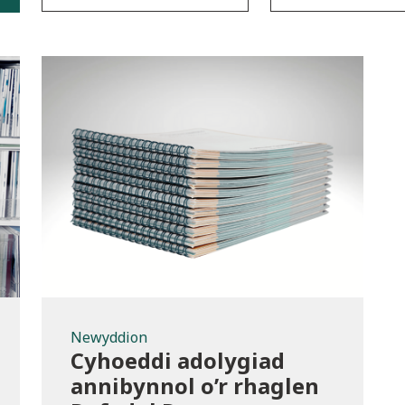
Newyddion
Newyddion
Cyhoeddi adolygiad
annibynnol o’r rhaglen