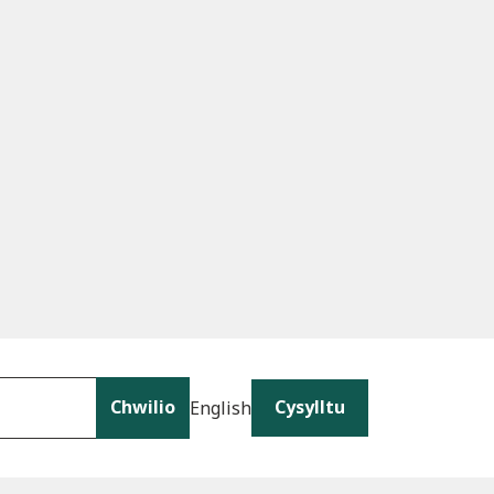
Chwilio
Cysylltu
English