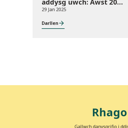
addysg uwch: Awst 2023
i Orffennaf 2024
29 Jan 2025
Darllen
Rhago
Gallwch danysgrifio i dd