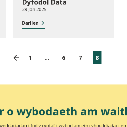
Dyfodol Data
29 Jan 2025
Darllen
1
…
6
7
8
r o wybodaeth am wait
iweddariadau i fod y cyntaf i wybod am ein cyhoeddiadau, ei