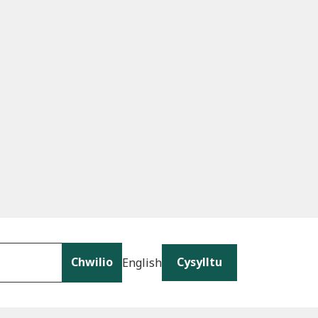
Chwilio
Cysylltu
English