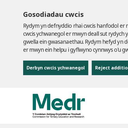
Gosodiadau cwcis
Rydym yn defnyddio rhai cwcis hanfodol er
cwcis ychwanegol er mwyn deall sut rydych 
gwella ein gwasanaethau. Rydym hefyd yn de
er mwyn ein helpu i gyflwyno cynnwys o'u 
Derbyn cwcis ychwanegol
Reject additio
to content