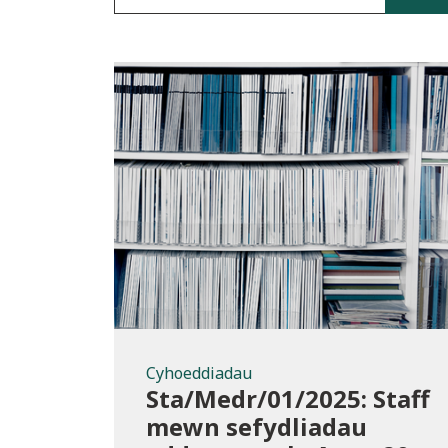
Cyhoeddiadau
Cyhoeddiadau
Sta/Medr/01/2025: Staff
mewn sefydliadau