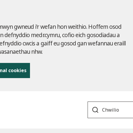
 mwyn gwneud i'r wefan hon weithio. Hoffem osod
yn defnyddio medr.cymru, cofio eich gosodiadau a
fnyddio cwcis a gaiff eu gosod gan wefannau eraill
gwasanaethau nhw.
nal cookies
Search