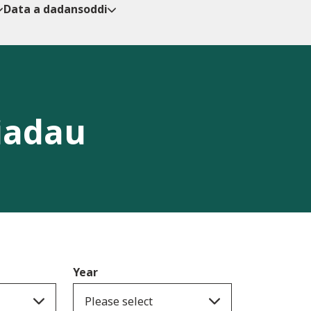
Data a dadansoddi
iadau
Year
Please select