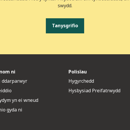
swydd.
Tanysgrifio
nom ni
Polisïau
 i ddarparwyr
Hygyrchedd
eiddio
Hysbysiad Preifatrwydd
rydym yn ei wneud
io gyda ni