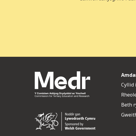
Amda
Cyllid
Rheol
Beth 
Gweith