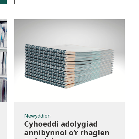
Newyddion
Newyddion
Cyhoeddi adolygiad
annibynnol o’r rhaglen