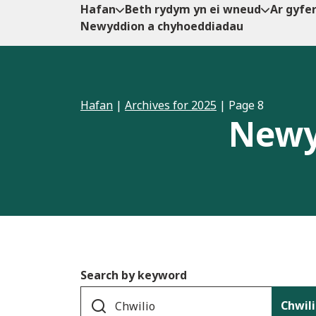
Hafan
Beth rydym yn ei wneud
Ar gyfe
Newyddion a chyhoeddiadau
Hafan
|
Archives for 2025
|
Page 8
Newy
Search by keyword
Chwil