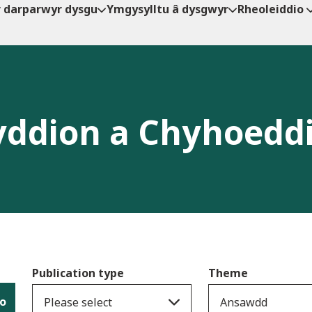
r darparwyr dysgu
Ymgysylltu â dysgwyr
Rheoleiddio
ddion a Chyhoedd
Publication type
Theme
io
Please select
Ansawdd