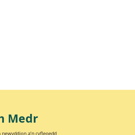
h Medr
n newyddion a’n cyfleoedd