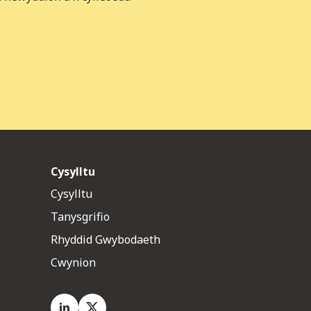
Cysylltu
Cysylltu
Tanysgrifio
Rhyddid Gwybodaeth
Cwynion
LinkedIn
X.com