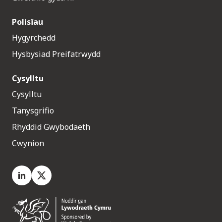
Polisïau
Hygyrchedd
Hysbysiad Preifatrwydd
Cysylltu
Cysylltu
Tanysgrifio
Rhyddid Gwybodaeth
Cwynion
LinkedIn
X.com