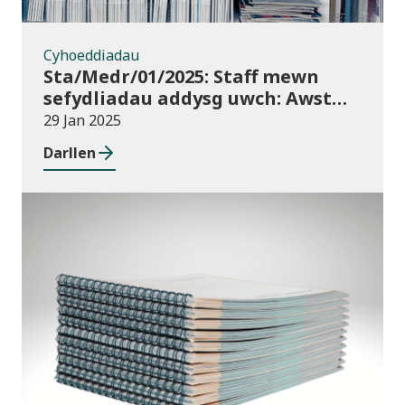
Cyhoeddiadau
Sta/Medr/01/2025: Staff mewn
sefydliadau addysg uwch: Awst
2023 i Orffennaf 2024
29 Jan 2025
Darllen
Newyddion