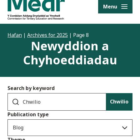
to content
Menu
Hafan
|
Archives for 2025
|
Page 8
Newyddion a
Chyhoeddiadau
Search by keyword
Chwilio
Publication type
Blog
Theme