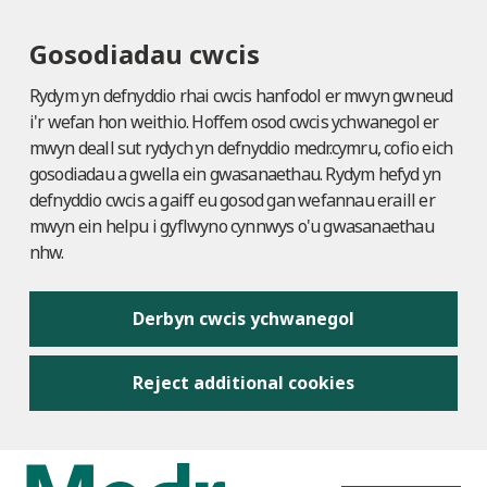
Gosodiadau cwcis
Rydym yn defnyddio rhai cwcis hanfodol er mwyn gwneud
i'r wefan hon weithio. Hoffem osod cwcis ychwanegol er
mwyn deall sut rydych yn defnyddio medr.cymru, cofio eich
gosodiadau a gwella ein gwasanaethau. Rydym hefyd yn
defnyddio cwcis a gaiff eu gosod gan wefannau eraill er
mwyn ein helpu i gyflwyno cynnwys o'u gwasanaethau
nhw.
Derbyn cwcis ychwanegol
Reject additional cookies