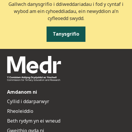
Gallwch danysgrifio i ddiweddariadau i fod y cyntaf i
wybod am ein cyhoeddiadau, ein newyddion a’n
cyfleoedd swydd.
Tanysgrifio
Amdanom ni
Cyllid i ddarparwyr
Rheoleiddio
Beth rydym yn ei wneud
Gweithio gyda ni